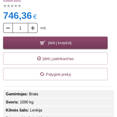
Kietam kurui
746,36
€
vnt.
Įdėti į krepšelį
Įdėti į patinkančias
Palyginti prekę
Gamintojas:
Brata
Svoris:
1000 kg
Kilmės šalis:
Lenkija