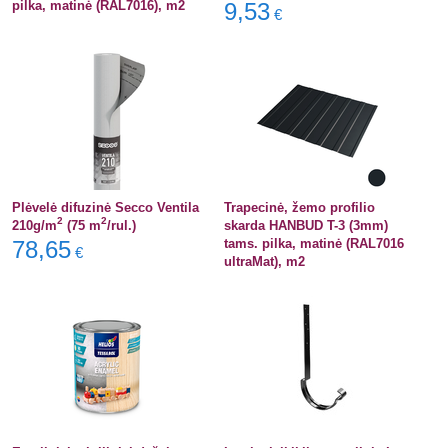
pilka, matinė (RAL7016), m2
9,53
€
Plėvelė difuzinė Secco Ventila
Trapecinė, žemo profilio
2
2
210g/m
(75 m
/rul.)
skarda HANBUD T-3 (3mm)
78,65
tams. pilka, matinė (RAL7016
€
ultraMat), m2