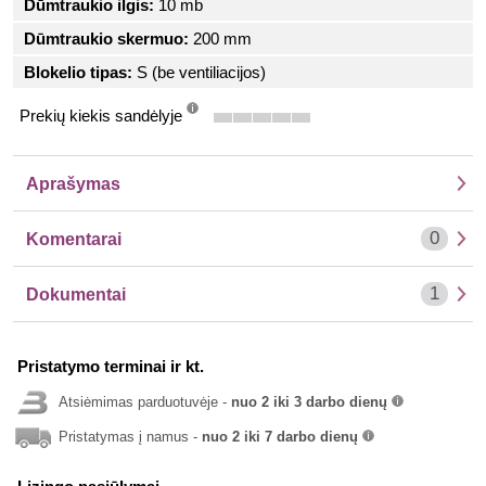
Dūmtraukio ilgis:
10 mb
Dūmtraukio skermuo:
200 mm
Blokelio tipas:
S (be ventiliacijos)
Prekių kiekis sandėlyje
info
Aprašymas
0
Komentarai
1
Dokumentai
Pristatymo terminai ir kt.
Atsiėmimas parduotuvėje -
nuo 2 iki 3 darbo dienų
info
Pristatymas į namus -
nuo 2 iki 7 darbo dienų
info