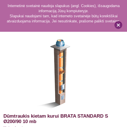
Internetinė svetainė naudoja slapukus (angl. Cookies), išsaugodama
informaciją Jūsų kompiuteryje.
Slapukai naudojami tam, kad interneto svetainėje būtų korektiškai
atvaizduojama informacija. Jei nesutinkate, prašome palikti svetainę.
42
Kietam kurui
x
Dūmtraukis kietam kurui BRATA STANDARD S
Ø200/90 10 mb