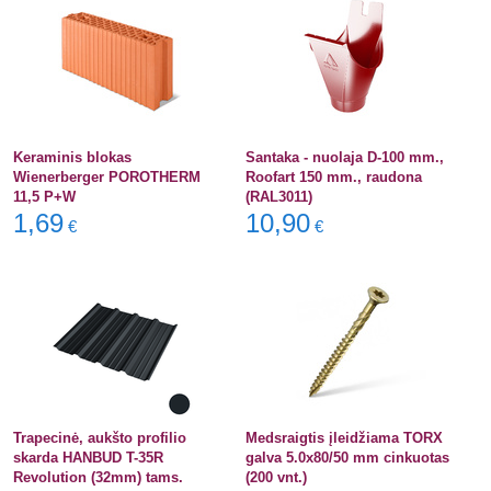
Keraminis blokas
Santaka - nuolaja D-100 mm.,
Wienerberger POROTHERM
Roofart 150 mm., raudona
11,5 P+W
(RAL3011)
1,69
10,90
€
€
Trapecinė, aukšto profilio
Medsraigtis įleidžiama TORX
skarda HANBUD T-35R
galva 5.0x80/50 mm cinkuotas
Revolution (32mm) tams.
(200 vnt.)