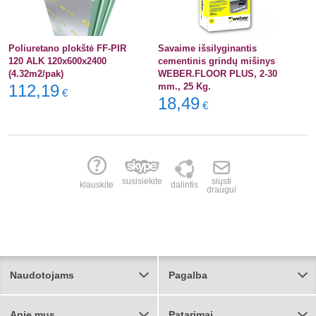
Poliuretano plokštė FF-PIR
Savaime išsilyginantis
120 ALK 120x600x2400
cementinis grindų mišinys
(4.32m2/pak)
WEBER.FLOOR PLUS, 2-30
112,19
mm., 25 Kg.
€
18,49
€
susisiekite
siųsti
klauskite
dalintis
draugui
Naudotojams
Pagalba
Apie mus
Patarimai