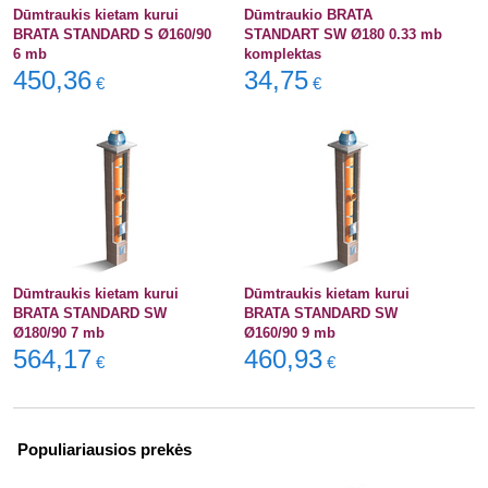
Dūmtraukis kietam kurui
Dūmtraukio BRATA
BRATA STANDARD S Ø160/90
STANDART SW Ø180 0.33 mb
6 mb
komplektas
450,36
34,75
€
€
Dūmtraukis kietam kurui
Dūmtraukis kietam kurui
BRATA STANDARD SW
BRATA STANDARD SW
Ø180/90 7 mb
Ø160/90 9 mb
564,17
460,93
€
€
Populiariausios prekės