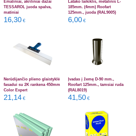
Emaliniai, akriliniai dažai
Latako laikiklis, metalinis L-
TESSAROL juoda spalva,
185mm. (4mm) Roofart
matiniai
125mm., juoda (RAL9005)
16,30
6,00
€
€
Nerūdijančio plieno glaistyklė
Įvadas į žemę D-90 mm.,
fasadui su 2K rankena 450mm
Roofart 125mm., tamsiai ruda
Color Expert
(RAL8019)
21,14
41,50
€
€