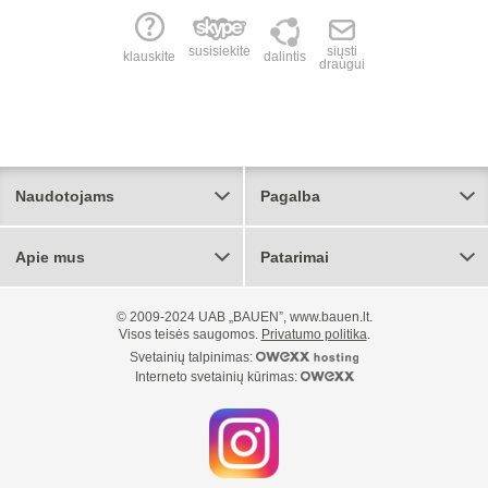
susisiekite
siųsti
klauskite
dalintis
draugui
Naudotojams
Pagalba
Apie mus
Patarimai
© 2009-2024 UAB „BAUEN”, www.bauen.lt.
Visos teisės saugomos.
Privatumo politika
.
Svetainių talpinimas:
Interneto svetainių kūrimas: