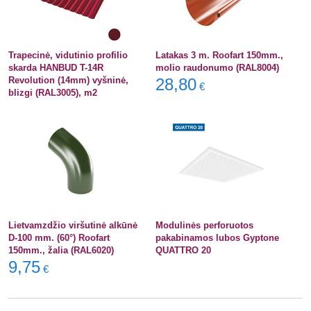
Trapecinė, vidutinio profilio
Latakas 3 m. Roofart 150mm.,
skarda HANBUD T-14R
molio raudonumo (RAL8004)
Revolution (14mm) vyšninė,
28,80
€
blizgi (RAL3005), m2
Lietvamzdžio viršutinė alkūnė
Modulinės perforuotos
D-100 mm. (60°) Roofart
pakabinamos lubos Gyptone
150mm., žalia (RAL6020)
QUATTRO 20
9,75
€