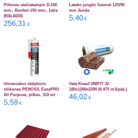
Piltuvas stačiakampis D-100
Latako jungtis Gamrat 125/90
mm., Roofart 150 mm., žalia
mm Juoda
(RAL6020)
5,40
€
256,31
€
Universalus statybinis
Vata Knauf UNIFIT 32
silikonas PENOSIL EasyPRO
180x1200x2200 (0.475 m3/pak.)
All Purpose, pilkas, 310 ml
46,02
€
5,59
€