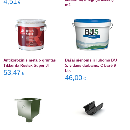
4,51
€
m2
Antikorozinis metalo gruntas
Dažai sienoms ir luboms B/J
Tikkurila Rostex Super 3l
5, vidaus darbams, C bazė 9
53,47
Ltr.
€
46,00
€