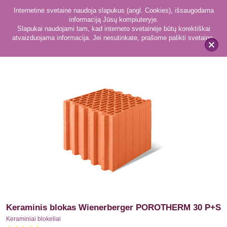
Internetinė svetainė naudoja slapukus (angl. Cookies), išsaugodama
informaciją Jūsų kompiuteryje.
Slapukai naudojami tam, kad interneto svetainėje būtų korektiškai
atvaizduojama informacija. Jei nesutinkate, prašome palikti svetainę.
18
Keraminiai blokeliai
x
Keraminis blokas Wienerberger POROTHERM 30 P+S
Keraminiai blokeliai