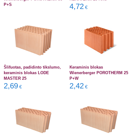
P+S
4,72
€
Šlifuotas, padidinto tikslumo,
Keraminis blokas
keraminis blokas LODE
Wienerberger POROTHERM 25
MASTER 25
P+W
2,69
2,42
€
€