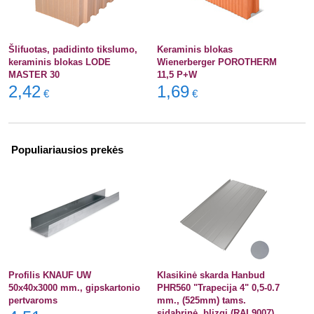
Šlifuotas, padidinto tikslumo,
Keraminis blokas
keraminis blokas LODE
Wienerberger POROTHERM
MASTER 30
11,5 P+W
2,42
1,69
€
€
Populiariausios prekės
Profilis KNAUF UW
Klasikinė skarda Hanbud
50x40x3000 mm., gipskartonio
PHR560 "Trapecija 4" 0,5-0.7
pertvaroms
mm., (525mm) tams.
sidabrinė, blizgi (RAL9007),