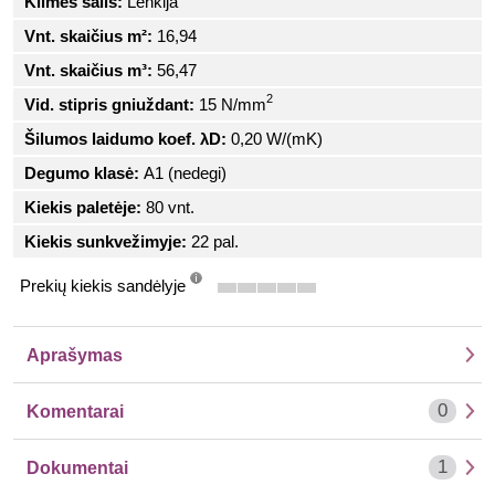
Kilmės šalis:
Lenkija
Vnt. skaičius m²:
16,94
Vnt. skaičius m³:
56,47
2
Vid. stipris gniuždant:
15 N/mm
Šilumos laidumo koef. λD:
0,20 W/(mK)
Degumo klasė:
A1 (nedegi)
Kiekis paletėje:
80 vnt.
Kiekis sunkvežimyje:
22 pal.
Prekių kiekis sandėlyje
info
Aprašymas
0
Komentarai
1
Dokumentai