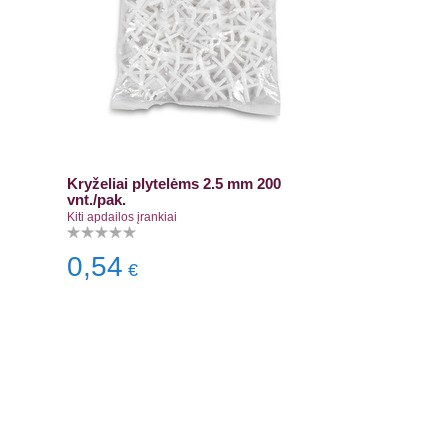
Kryželiai plytelėms 2.5 mm 200
vnt./pak.
Kiti apdailos įrankiai
0,54
€