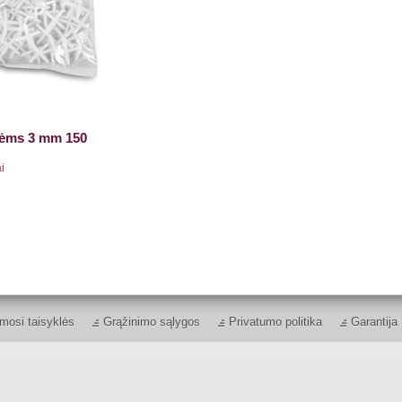
elėms 3 mm 150
i
mosi taisyklės
Grąžinimo sąlygos
Privatumo politika
Garantija