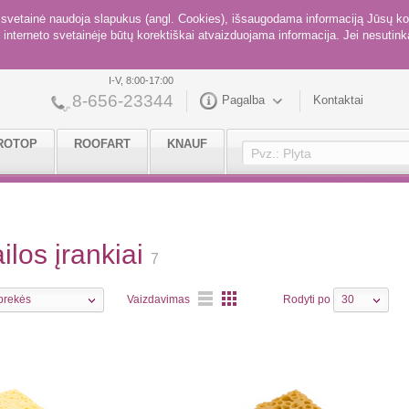
ė svetainė naudoja slapukus (angl. Cookies), išsaugodama informaciją Jūsų ko
interneto svetainėje būtų korektiškai atvaizduojama informacija. Jei nesutinka
I-V, 8:00-17:00
8-656-23344
Pagalba
Kontaktai
ROTOP
ROOFART
KNAUF
ailos įrankiai
7
prekės
Vaizdavimas
Rodyti po
30
Eilutėmis
Stulpeliais