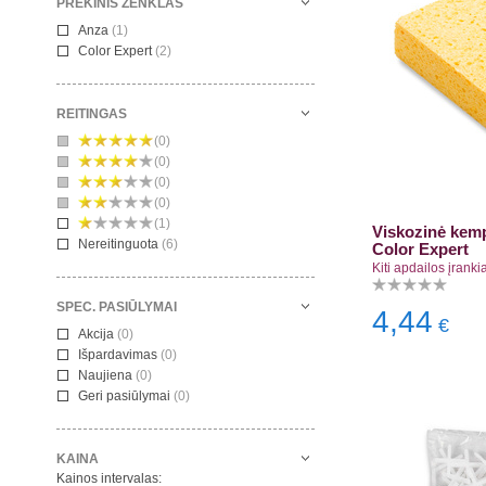
PREKINIS ŽENKLAS
Anza
(1)
Color Expert
(2)
REITINGAS
(0)
(0)
(0)
(0)
(1)
Viskozinė kem
Nereitinguota
(6)
Color Expert
Kiti apdailos įrankia
SPEC. PASIŪLYMAI
4,44
€
Akcija
(0)
Išpardavimas
(0)
Naujiena
(0)
Geri pasiūlymai
(0)
KAINA
Kainos intervalas: