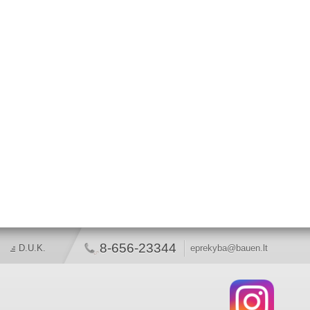
8-656-23344
D.U.K.
eprekyba@bauen.lt