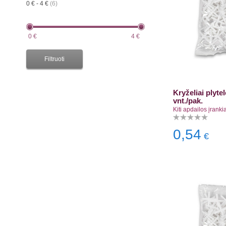
0 € - 4 €
(6)
0
€
4
€
Filtruoti
Kryželiai plyt
vnt./pak.
Kiti apdailos įrankia
0,54
€