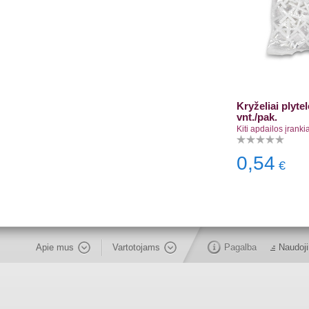
Kryželiai plyt
vnt./pak.
Kiti apdailos įrankia
0,54
€
Apie mus
Vartotojams
Pagalba
Naudoji