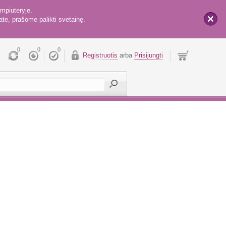
mpiuteryje.
te, prašome palikti svetainę.
x
0
0
0
Registruotis
arba
Prisijungti