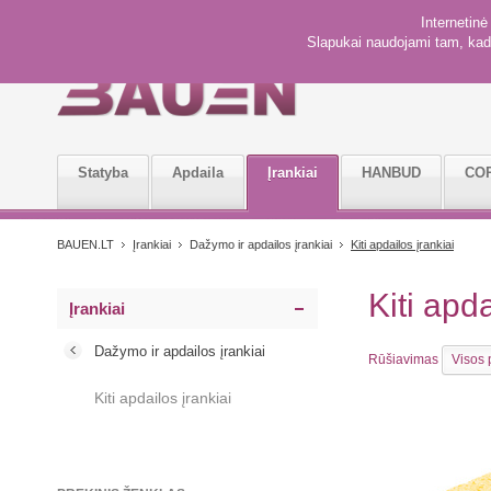
Internetin
Slapukai naudojami tam, kad 
Statyba
Apdaila
Įrankiai
HANBUD
CO
BAUEN.LT
Įrankiai
Dažymo ir apdailos įrankiai
Kiti apdailos įrankiai
Kiti apd
Įrankiai
Dažymo ir apdailos įrankiai
Rūšiavimas
Visos 
Kiti apdailos įrankiai