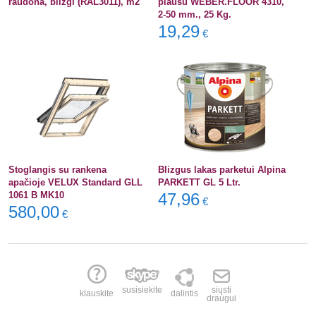
raudona, blizgi (RAL3011), m2
plaušu WEBER.FLOOR 4310,
2-50 mm., 25 Kg.
19,29
€
Stoglangis su rankena
Blizgus lakas parketui Alpina
apačioje VELUX Standard GLL
PARKETT GL 5 Ltr.
1061 B MK10
47,96
€
580,00
€
susisiekite
siųsti
klauskite
dalintis
draugui