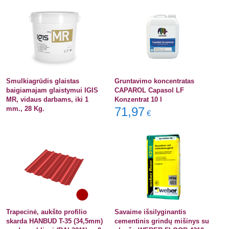
Smulkiagrūdis glaistas
Gruntavimo koncentratas
baigiamajam glaistymui IGIS
CAPAROL Capasol LF
MR, vidaus darbams, iki 1
Konzentrat 10 l
mm., 28 Kg.
71,97
€
Trapecinė, aukšto profilio
Savaime išsilyginantis
skarda HANBUD T-35 (34,5mm)
cementinis grindų mišinys su