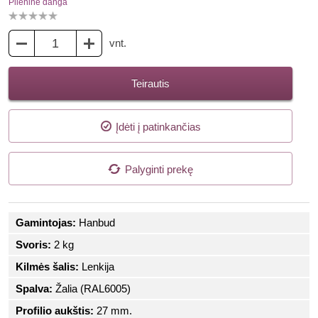
Plieninė danga
vnt.
Teirautis
Įdėti į patinkančias
Palyginti prekę
Gamintojas:
Hanbud
Svoris:
2 kg
Kilmės šalis:
Lenkija
Spalva:
Žalia (RAL6005)
Profilio aukštis:
27 mm.