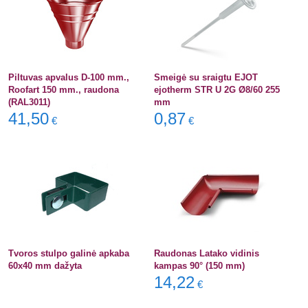
Piltuvas apvalus D-100 mm.,
Smeigė su sraigtu EJOT
Roofart 150 mm., raudona
ejotherm STR U 2G Ø8/60 255
(RAL3011)
mm
41,50
0,87
€
€
Tvoros stulpo galinė apkaba
Raudonas Latako vidinis
60x40 mm dažyta
kampas 90° (150 mm)
14,22
€