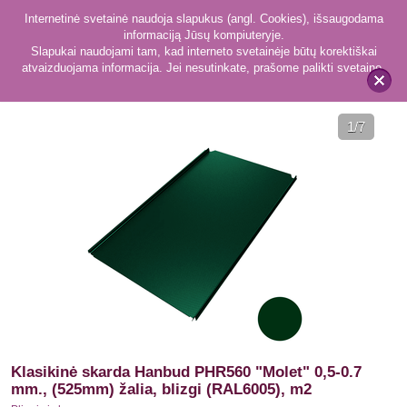
Internetinė svetainė naudoja slapukus (angl. Cookies), išsaugodama
informaciją Jūsų kompiuteryje.
Slapukai naudojami tam, kad interneto svetainėje būtų korektiškai
atvaizduojama informacija. Jei nesutinkate, prašome palikti svetainę.
416
Plieninė danga
x
1
/7
Klasikinė skarda Hanbud PHR560 "Molet" 0,5-0.7
mm., (525mm) žalia, blizgi (RAL6005), m2