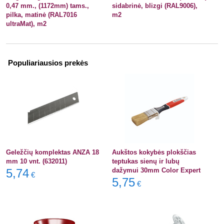
0,47 mm., (1172mm) tams.,
sidabrinė, blizgi (RAL9006),
pilka, matinė (RAL7016
m2
ultraMat), m2
Populiariausios prekės
Geležčių komplektas ANZA 18
Aukštos kokybės plokščias
mm 10 vnt. (632011)
teptukas sienų ir lubų
5,74
dažymui 30mm Color Expert
€
5,75
€