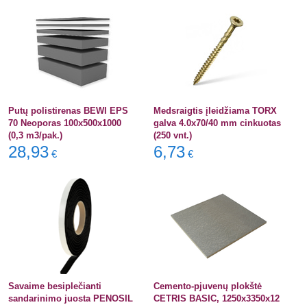
Putų polistirenas BEWI EPS
Medsraigtis įleidžiama TORX
70 Neoporas 100x500x1000
galva 4.0x70/40 mm cinkuotas
(0,3 m3/pak.)
(250 vnt.)
28,93
6,73
€
€
Savaime besiplečianti
Cemento-pjuvenų plokštė
sandarinimo juosta PENOSIL
CETRIS BASIC, 1250x3350x12