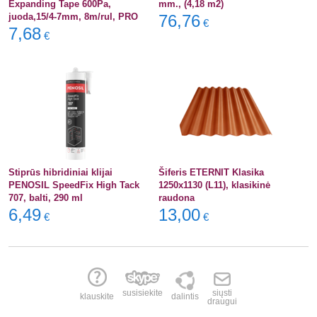
Expanding Tape 600Pa,
mm., (4,18 m2)
juoda,15/4-7mm, 8m/rul, PRO
76,76
€
7,68
€
Stiprūs hibridiniai klijai
Šiferis ETERNIT Klasika
PENOSIL SpeedFix High Tack
1250x1130 (L11), klasikinė
707, balti, 290 ml
raudona
6,49
13,00
€
€
susisiekite
siųsti
klauskite
dalintis
draugui