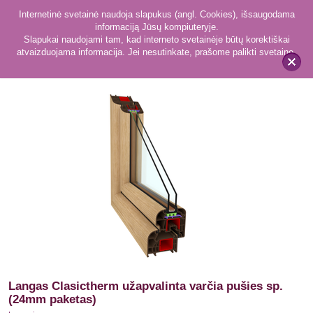
Internetinė svetainė naudoja slapukus (angl. Cookies), išsaugodama
informaciją Jūsų kompiuteryje.
Slapukai naudojami tam, kad interneto svetainėje būtų korektiškai
atvaizduojama informacija. Jei nesutinkate, prašome palikti svetainę.
56
Langai
x
Langas Clasictherm užapvalinta varčia pušies sp.
(24mm paketas)