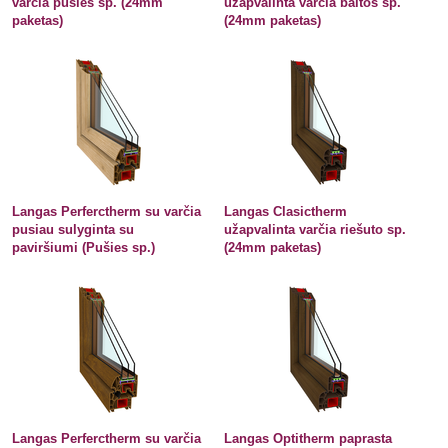
varčia pušies sp. (24mm
užapvalinta varčia baltos sp.
paketas)
(24mm paketas)
Langas Perferctherm su varčia
Langas Clasictherm
pusiau sulyginta su
užapvalinta varčia riešuto sp.
paviršiumi (Pušies sp.)
(24mm paketas)
Langas Perferctherm su varčia
Langas Optitherm paprasta