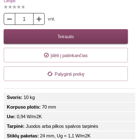
Langai
vnt.
Teirautis
Įdėti į patinkančias
Palyginti prekę
Svoris:
10 kg
Korpuso plotis:
70 mm
Uw:
0,94 W/m2K
Tarpinė:
Juodos arba pilkos spalvos tarpinės
Stiklų paketas:
24 mm, Ug = 1,1 W/m2K