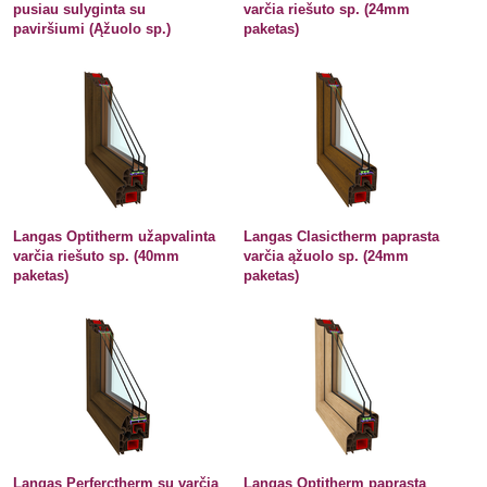
pusiau sulyginta su
varčia riešuto sp. (24mm
paviršiumi (Ąžuolo sp.)
paketas)
Langas Optitherm užapvalinta
Langas Clasictherm paprasta
varčia riešuto sp. (40mm
varčia ąžuolo sp. (24mm
paketas)
paketas)
Langas Perferctherm su varčia
Langas Optitherm paprasta