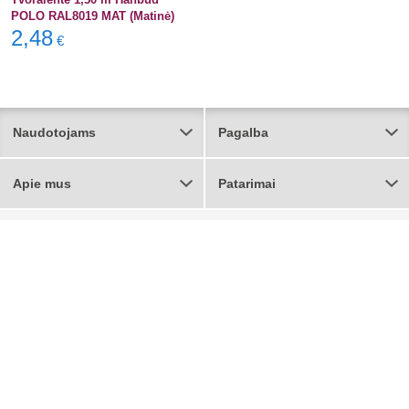
POLO RAL8019 MAT (Matinė)
2,48
€
Naudotojams
Pagalba
Apie mus
Patarimai
© 2009-2024 UAB „BAUEN”, www.bauen.lt.
Visos teisės saugomos.
Privatumo politika
.
Svetainių talpinimas:
Interneto svetainių kūrimas:
Pilna
bauen.lt
versija