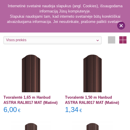
Internetinė svetainė naudoja slapukus (angl. Cookies), išsaugodama
informaciją Jūsų kompiuteryje.
Slapukai naudojami tam, kad interneto svetainėje būtų korektiškai
atvaizduojama informacija. Jei nesutinkate, prašome palikti svetainę.
17
Metalinės tvoralentės
x
Visos prekės
Tvoralentė 1,65 m Hanbud
Tvoralentė 1,50 m Hanbud
ASTRA RAL8017 MAT (Matinė)
ASTRA RAL8017 MAT (Matinė)
6,00
1,34
€
€