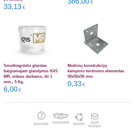
386,00
€
33,13
€
Smulkiagrūdis glaistas
Medinių konstrukcijų
baigiamajam glaistymui IGIS
kampinis tvirtinimo elementas
MR, vidaus darbams, iki 1
50x50x50 mm
mm., 5 Kg.
0,33
€
6,00
€
susisiekite
siųsti
klauskite
dalintis
draugui