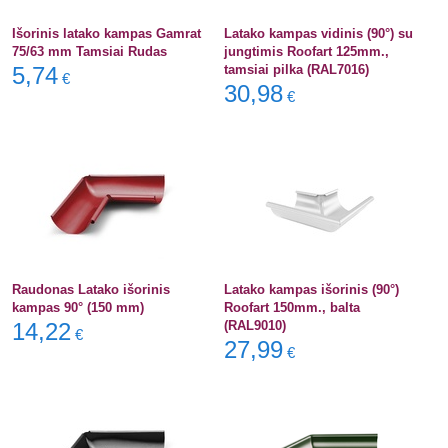
Išorinis latako kampas Gamrat
Latako kampas vidinis (90°) su
75/63 mm Tamsiai Rudas
jungtimis Roofart 125mm.,
5,74
tamsiai pilka (RAL7016)
€
30,98
€
Raudonas Latako išorinis
Latako kampas išorinis (90°)
kampas 90° (150 mm)
Roofart 150mm., balta
14,22
(RAL9010)
€
27,99
€