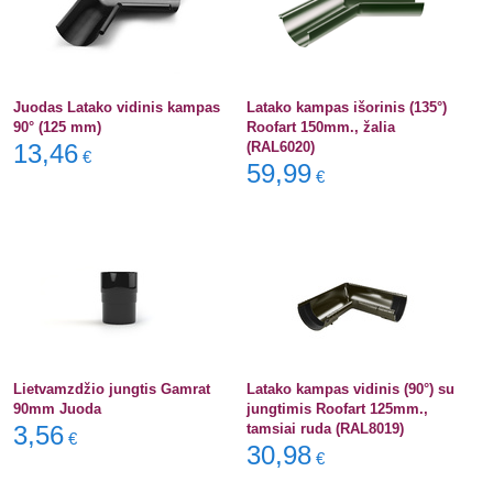
Juodas Latako vidinis kampas
Latako kampas išorinis (135°)
90° (125 mm)
Roofart 150mm., žalia
13,46
(RAL6020)
€
59,99
€
Lietvamzdžio jungtis Gamrat
Latako kampas vidinis (90°) su
90mm Juoda
jungtimis Roofart 125mm.,
3,56
tamsiai ruda (RAL8019)
€
30,98
€