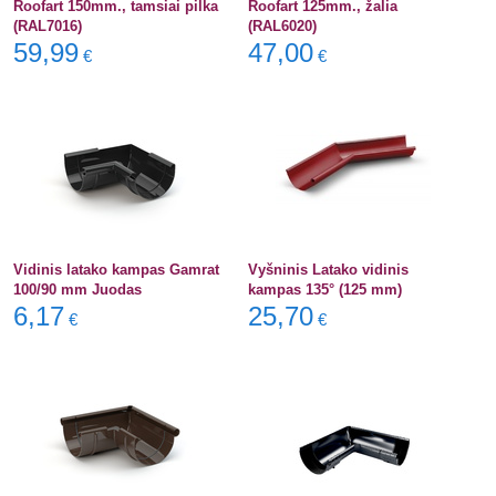
Roofart 150mm., tamsiai pilka
Roofart 125mm., žalia
(RAL7016)
(RAL6020)
59,99
47,00
€
€
Vidinis latako kampas Gamrat
Vyšninis Latako vidinis
100/90 mm Juodas
kampas 135° (125 mm)
6,17
25,70
€
€