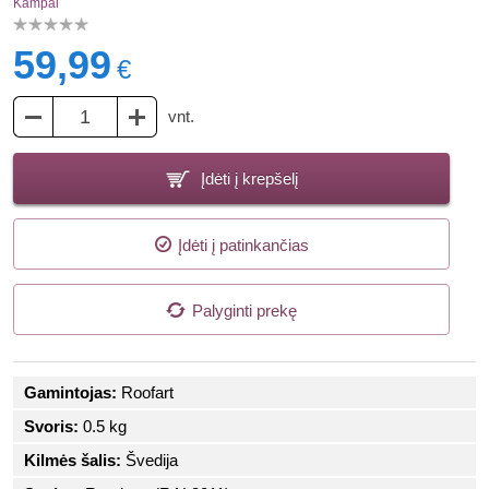
Kampai
59,99
€
vnt.
Įdėti į krepšelį
Įdėti į patinkančias
Palyginti prekę
Gamintojas:
Roofart
Svoris:
0.5 kg
Kilmės šalis:
Švedija