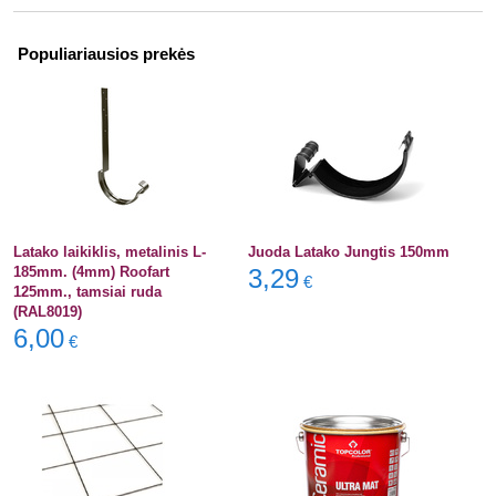
Populiariausios prekės
Latako laikiklis, metalinis L-
Juoda Latako Jungtis 150mm
185mm. (4mm) Roofart
3,29
€
125mm., tamsiai ruda
(RAL8019)
6,00
€