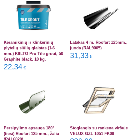
Keramikinių ir klinkerinių
Latakas 4 m. Roofart 125mm.,
plytelių siūlių glaistas (1-6
juoda (RAL9005)
mm.) KIILTO Pro Tile grout, 50
31,33
€
Graphite black, 10 kg.
22,34
€
Persipylimo apsauga 180°
Stoglangis su rankena viršuje
(tiesi) Roofart 125 mm., žalia
VELUX GZL 1051 FK08
(RAL6020)