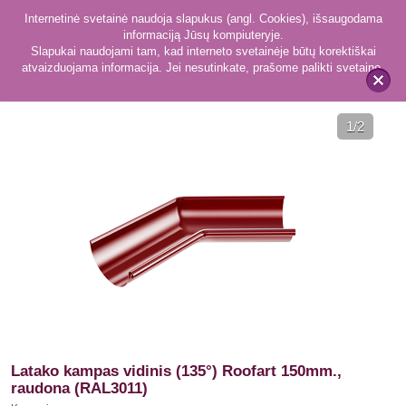
Internetinė svetainė naudoja slapukus (angl. Cookies), išsaugodama
informaciją Jūsų kompiuteryje.
Slapukai naudojami tam, kad interneto svetainėje būtų korektiškai
atvaizduojama informacija. Jei nesutinkate, prašome palikti svetainę.
177
Kampai
x
1
/2
Latako kampas vidinis (135°) Roofart 150mm.,
raudona (RAL3011)