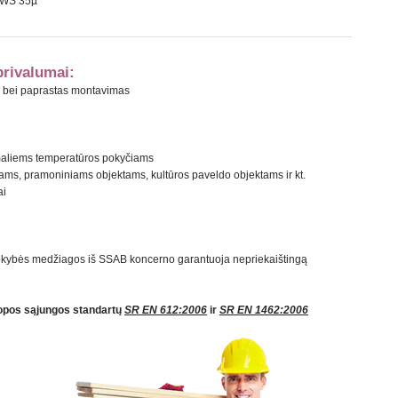
RWS 35µ
rivalumai:
as bei paprastas montavimas
maliems temperatūros pokyčiams
ms, pramoniniams objektams, kultūros paveldo objektams ir kt.
ai
kokybės medžiagos iš SSAB koncerno garantuoja nepriekaištingą
opos sąjungos standartų
SR EN 612:2006
ir
SR EN 1462:2006