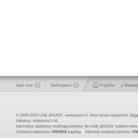
Apie mus
Vartotojams
Pagalba
Naudoji
© 2009-2026 UAB „BAUEN”, www.bauen.lt. Visos teisės saugomos.
Priva
interjerui, eksterjerui ir kt.
Internetinė statybinių medžiagų prekyba. Be UAB „BAUEN” sutikimo draudži
Svetainių talpinimas:
Interneto svetainių kūrimas: