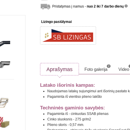
Pristatymas į namus -
nuo 2 iki 7 darbo dienų
inf
Lizingo pasiūlymai
2
Aprašymas
Foto galerija
Video
Latako išorinis kampas:
Naudojamas latakų sujungimui ant išorinių pastato
Pagaminta iš vientiso plieno lakšto
Techninės gaminio savybės:
Pagaminta iš - cinkuotas SSAB plienas
Cinko sluoksnis - 275 gr/m2
Plieno storis - 0,57 mm.