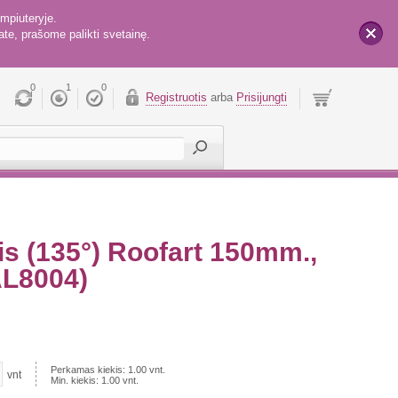
mpiuteryje.
te, prašome palikti svetainę.
x
0
1
0
Registruotis
arba
Prisijungti
is (135°) Roofart 150mm.,
AL8004)
Perkamas kiekis:
1.00
vnt.
vnt
Min. kiekis:
1.00
vnt.