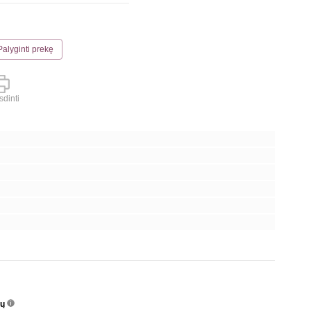
Palyginti prekę
dinti
nų