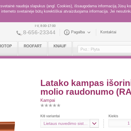
ė svetainė naudoja slapukus (angl. Cookies), išsaugodama informaciją Jūsų ko
interneto svetainėje būtų korektiškai atvaizduojama informacija. Jei nesutinka
I-V, 8:00-17:00
8-656-23344
Pagalba
Kontaktai
ROTOP
ROOFART
KNAUF
Latako kampas išorin
molio raudonumo (R
Kampai
Kiti variantai
Kiekis
Lietaus nuvedimo sistema ROOFART 150 mm., RAL8004 (molio raudona)