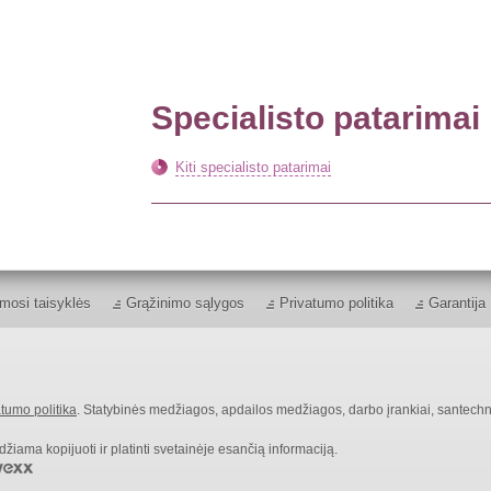
Specialisto patarimai
Kiti specialisto patarimai
mosi taisyklės
Grąžinimo sąlygos
Privatumo politika
Garantija
tumo politika
. Statybinės medžiagos, apdailos medžiagos, darbo įrankiai, santechn
ama kopijuoti ir platinti svetainėje esančią informaciją.