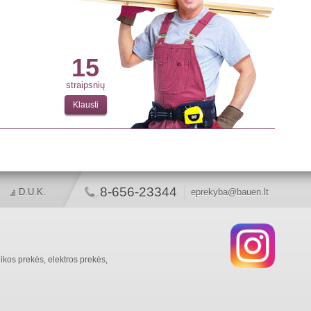
15
straipsnių
Klausti
8-656-23344
D.U.K.
eprekyba@bauen.lt
ikos prekės, elektros prekės,