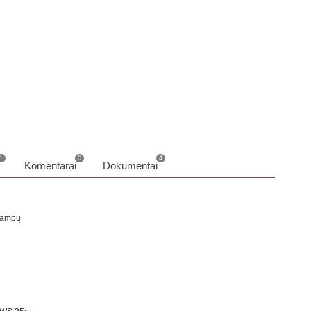
info
o
1
0
4
Komentarai
Dokumentai
 kampų