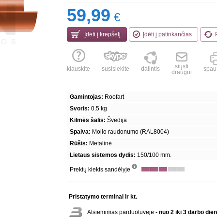
59,99
€
Įdėti į krepšelį
Įdėti į patinkančias
siųsti
klauskite
susisiekite
dalintis
spaus
draugui
Gamintojas:
Roofart
Svoris:
0.5 kg
Kilmės šalis:
Švedija
Spalva:
Molio raudonumo (RAL8004)
Rūšis:
Metalinė
Lietaus sistemos dydis:
150/100 mm.
Prekių kiekis sandėlyje
info
Pristatymo terminai ir kt.
Atsiėmimas parduotuvėje -
nuo 2 iki 3 darbo die