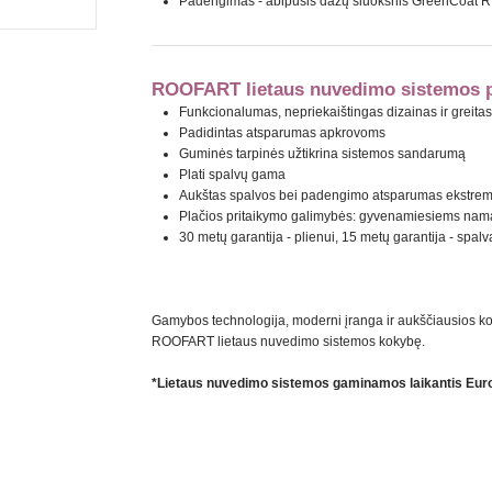
Padengimas - abipusis dažų sluoksnis GreenCoat 
ROOFART lietaus nuvedimo sistemos p
Funkcionalumas, nepriekaištingas dizainas ir greit
Padidintas atsparumas apkrovoms
Guminės tarpinės užtikrina sistemos sandarumą
Plati spalvų gama
Aukštas spalvos bei padengimo atsparumas ekstre
Plačios pritaikymo galimybės: gyvenamiesiems nama
30 metų garantija - plienui, 15 metų garantija - spalv
Gamybos technologija, moderni įranga ir aukščiausios 
ROOFART lietaus nuvedimo sistemos kokybę.
*Lietaus nuvedimo sistemos gaminamos laikantis Eur