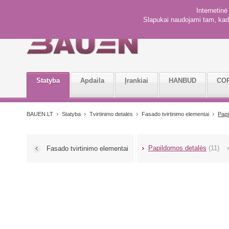
Internetin
Slapukai naudojami tam, kad 
Statyba
Apdaila
Įrankiai
HANBUD
CO
BAUEN.LT
Statyba
Tvirtinimo detalės
Fasado tvirtinimo elementai
Papi
Papildomos detalės
(11)
Fasado tvirtinimo elementai