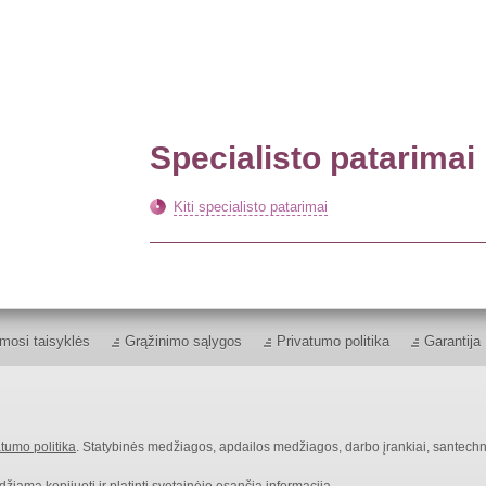
Specialisto patarimai
Kiti specialisto patarimai
mosi taisyklės
Grąžinimo sąlygos
Privatumo politika
Garantija
tumo politika
. Statybinės medžiagos, apdailos medžiagos, darbo įrankiai, santechn