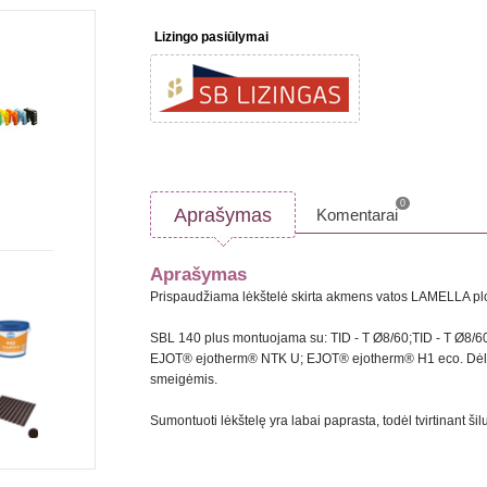
Lizingo pasiūlymai
0
Aprašymas
Komentarai
Aprašymas
Prispaudžiama lėkštelė skirta akmens vatos LAMELLA plokš
SBL 140 plus montuojama su: TID - T Ø8/60;TID - T Ø8/
EJOT® ejotherm® NTK U; EJOT® ejotherm® H1 eco. Dėl un
smeigėmis.
Sumontuoti lėkštelę yra labai paprasta, todėl tvirtinant š