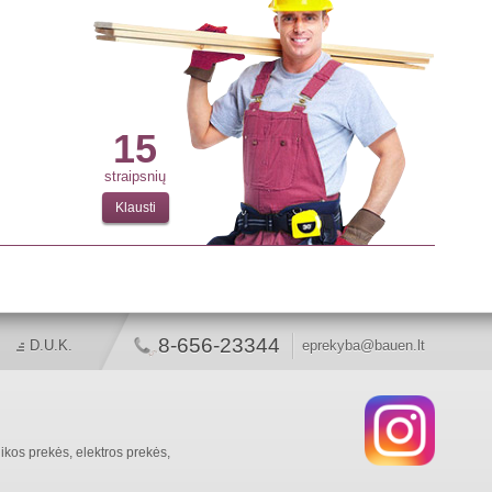
15
straipsnių
Klausti
8-656-23344
D.U.K.
eprekyba@bauen.lt
ikos prekės, elektros prekės,