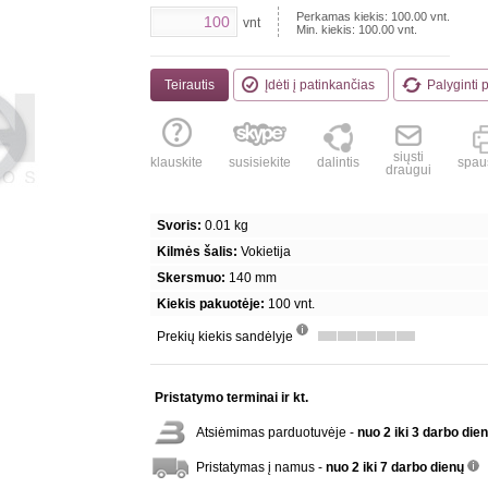
Perkamas kiekis:
100.00
vnt.
vnt
Min. kiekis:
100.00
vnt.
Teirautis
Įdėti į patinkančias
Palyginti 
siųsti
klauskite
susisiekite
dalintis
spaus
draugui
Svoris:
0.01 kg
Kilmės šalis:
Vokietija
Skersmuo:
140 mm
Kiekis pakuotėje:
100 vnt.
Prekių kiekis sandėlyje
info
Pristatymo terminai ir kt.
Atsiėmimas parduotuvėje -
nuo 2 iki 3 darbo die
Pristatymas į namus -
nuo 2 iki 7 darbo dienų
inf