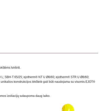
tėms tvirtinti.
60 L; SBH-T 65/25; ejotherm® NT U Ø8/60; ejotherm® STR U Ø8/60;
ikalios konstrukcijos lėkštelė gali būti naudojama su visomis EJOT®
ilumos izoliaciją sutaupoma daug laiko.