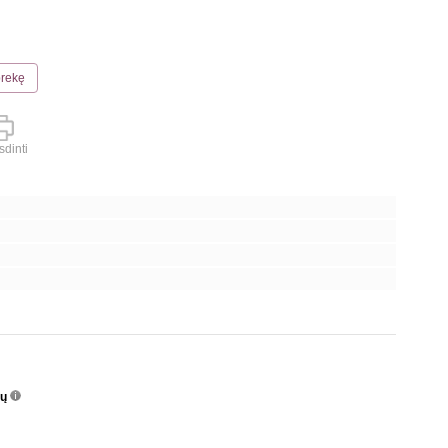
prekę
dinti
nų
info
o