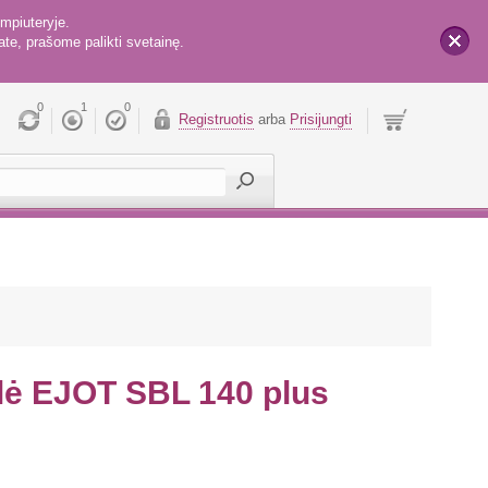
mpiuteryje.
te, prašome palikti svetainę.
x
0
1
0
Registruotis
arba
Prisijungti
lė EJOT SBL 140 plus