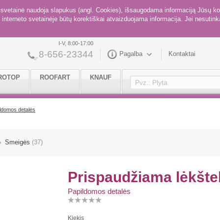
ė svetainė naudoja slapukus (angl. Cookies), išsaugodama informaciją Jūsų ko
interneto svetainėje būtų korektiškai atvaizduojama informacija. Jei nesutinka
I-V, 8:00-17:00
8-656-23344
Pagalba
Kontaktai
ROTOP
ROOFART
KNAUF
ldomos detalės
Smeigės
(37)
Prispaudžiama lėkšte
Papildomos detalės
Kiekis