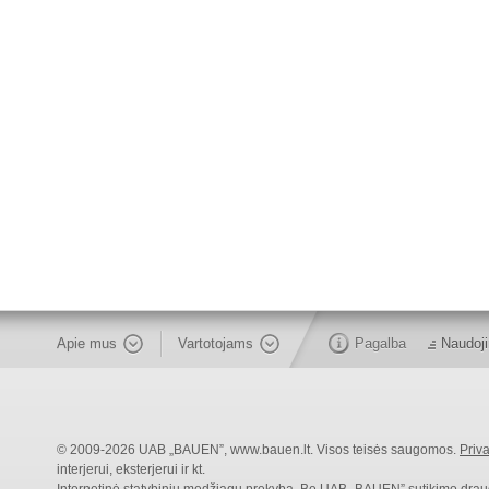
Apie mus
Vartotojams
Pagalba
Naudoji
© 2009-2026 UAB „BAUEN”, www.bauen.lt. Visos teisės saugomos.
Priva
interjerui, eksterjerui ir kt.