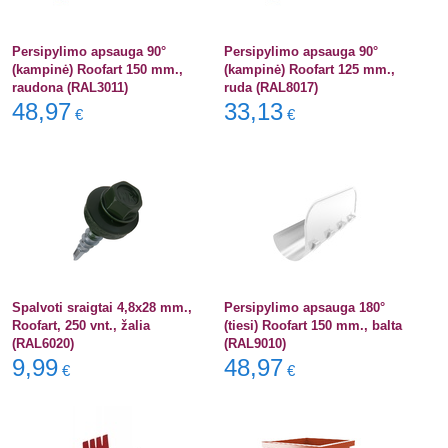
Persipylimo apsauga 90°
Persipylimo apsauga 90°
(kampinė) Roofart 150 mm.,
(kampinė) Roofart 125 mm.,
raudona (RAL3011)
ruda (RAL8017)
48,97
33,13
€
€
Spalvoti sraigtai 4,8x28 mm.,
Persipylimo apsauga 180°
Roofart, 250 vnt., žalia
(tiesi) Roofart 150 mm., balta
(RAL6020)
(RAL9010)
9,99
48,97
€
€