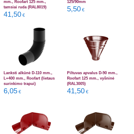
mm., Roofart 125 mm.,
125/90mm
tamsiai ruda (RAL8019)
5,50
€
41,50
€
Lanksti alkūnė D-110 mm.,
Piltuvas apvalus D-90 mm.,
L=400 mm., Roofart (lietaus
Roofart 125 mm., vyšninė
surinkimo trapui)
(RAL3005)
6,05
41,50
€
€