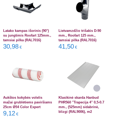
Latako kampas išorinis (90°)
Lietvamzdžio trišakis D-90
su jungtimis Roofart 125mm.,
mm., Roofart 125 mm.,
tamsiai pilka (RAL7016)
tamsiai pilka (RAL7016)
30,98
41,50
€
€
Aukštos kokybės volelis
Klasikinė skarda Hanbud
mažai grublėtiems paviršiams
PHR560 "Trapecija 4" 0,5-0.7
25cm Ø54 Color Expert
mm., (525mm) sidabrinė,
9,12
blizgi (RAL9006), m2
€