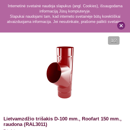
Internetinė svetainė naudoja slapukus (angl. Cookies), išsaugodama
informaciją Jūsų kompiuteryje.
Slapukai naudojami tam, kad interneto svetainėje būtų korektiškai
atvaizduojama informacija. Jei nesutinkate, prašome palikti svetainę.
217
Priedai
x
1
/2
Lietvamzdžio trišakis D-100 mm., Roofart 150 mm.,
raudona (RAL3011)