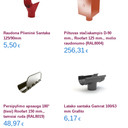
Raudona Plieninė Santaka
Piltuvas stačiakampis D-90
125/90mm
mm., Roofart 125 mm., molio
5,50
raudonumo (RAL8004)
€
256,31
€
Persipylimo apsauga 180°
Latako santaka Gamrat 100/63
(tiesi) Roofart 150 mm.,
mm Grafito
tamsiai ruda (RAL8019)
6,17
€
48,97
€