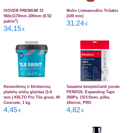
ISOVER PREMIUM 33
Molio Lietvamzdžio Trišakis
560x1170mm 200mm (0.52
(100 mm)
3
pak/m
)
31,24
€
34,15
€
Keramikinių ir klinkerinių
Savaime besiplečianti juosta
plytelių siūlių glaistas (1-6
PENOSIL Expanding Tape
mm.) KIILTO Pro Tile grout, 40
300Pa, 15/3-5mm, pilka,
Concrete, 1 kg.
10m/rul, PRO
4,45
4,82
€
€