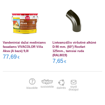
Vandeniniai dažai mediniams
Lietvamzdžio viršutinė alkūnė
fasadams VIVACOLOR Villa
D-90 mm. (60°) Roofart
Akva (A bazė) 9,0l
125mm., tamsiai ruda
77,69
(RAL8019)
€
7,65
€
susisiekite
siųsti
klauskite
dalintis
draugui