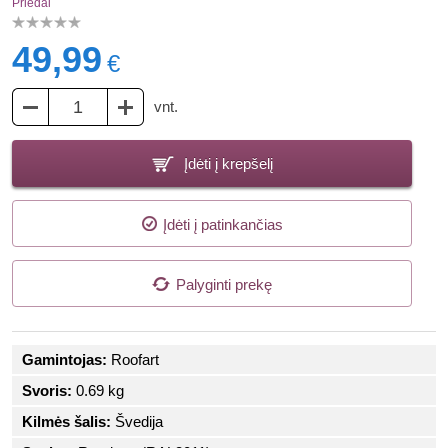
Priedai
49,99
€
vnt.
Įdėti į krepšelį
Įdėti į patinkančias
Palyginti prekę
Gamintojas:
Roofart
Svoris:
0.69 kg
Kilmės šalis:
Švedija