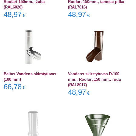
Roofart 150mm., žalia
Roofart 150mm., tamsiai pilka
(RAL6020)
(RAL7016)
48,97
48,97
€
€
Baltas Vandens skirstytuvas
Vandens skirstytuvas D-100
(100 mm)
mm., Roofart 150 mm., ruda
66,78
(RAL8017)
€
48,97
€