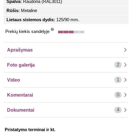
Spalva:
Raudona (RAL3011)
Rūšis:
Metalinė
Lietaus sistemos dydis:
125/90 mm.
Prekių kiekis sandėlyje
info
Aprašymas
2
Foto galerija
1
Video
0
Komentarai
4
Dokumentai
Pristatymo terminai ir kt.