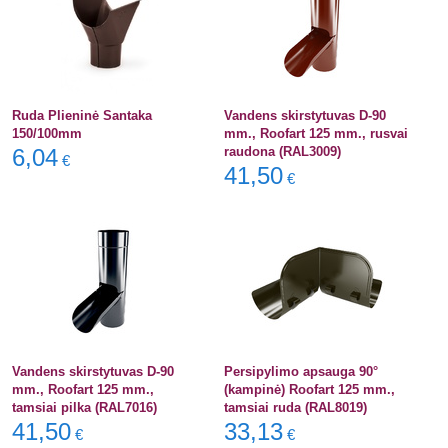
Ruda Plieninė Santaka
Vandens skirstytuvas D-90
150/100mm
mm., Roofart 125 mm., rusvai
6,04
raudona (RAL3009)
€
41,50
€
Vandens skirstytuvas D-90
Persipylimo apsauga 90°
mm., Roofart 125 mm.,
(kampinė) Roofart 125 mm.,
tamsiai pilka (RAL7016)
tamsiai ruda (RAL8019)
41,50
33,13
€
€