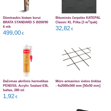
Dūmtraukis kietam kurui
Bituminės čerpelės KATEPAL
2
BRATA STANDARD S Ø200/90
Classic KL Pilka (3 m
/pak)
6 mb
32,82
€
499,00
€
Dažomas akrilinis hermetikas
Mūro armavimo vielos tinklas
PENOSIL Acrylic Sealant 636,
- 4x2000x500 mm [50x50 mm]
baltas, 280 ml
1,92
€