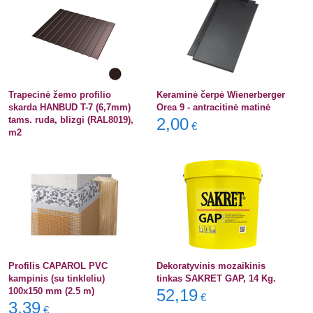
Trapecinė žemo profilio
Keraminė čerpė Wienerberger
skarda HANBUD T-7 (6,7mm)
Orea 9 - antracitinė matinė
tams. ruda, blizgi (RAL8019),
2,00
€
m2
Profilis CAPAROL PVC
Dekoratyvinis mozaikinis
kampinis (su tinkleliu)
tinkas SAKRET GAP, 14 Kg.
100x150 mm (2.5 m)
52,19
€
3,39
€