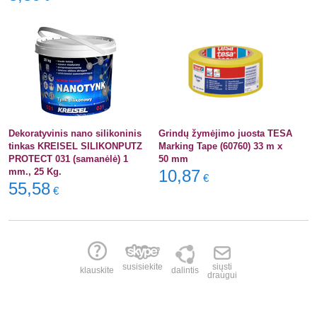
Dekoratyvinis nano silikoninis
Grindų žymėjimo juosta TESA
tinkas KREISEL SILIKONPUTZ
Marking Tape (60760) 33 m x
PROTECT 031 (samanėlė) 1
50 mm
mm., 25 Kg.
10,87
€
55,58
€
susisiekite
siųsti
klauskite
dalintis
draugui