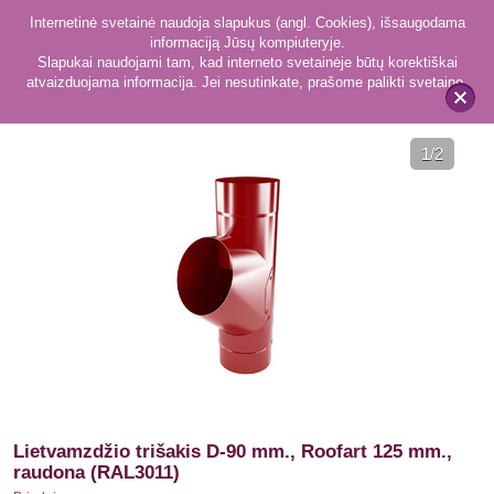
Internetinė svetainė naudoja slapukus (angl. Cookies), išsaugodama
informaciją Jūsų kompiuteryje.
Slapukai naudojami tam, kad interneto svetainėje būtų korektiškai
atvaizduojama informacija. Jei nesutinkate, prašome palikti svetainę.
217
Priedai
x
1
/2
Lietvamzdžio trišakis D-90 mm., Roofart 125 mm.,
raudona (RAL3011)