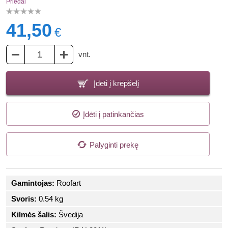
Priedai
41,50
€
vnt.
Įdėti į krepšelį
Įdėti į patinkančias
Palyginti prekę
Gamintojas:
Roofart
Svoris:
0.54 kg
Kilmės šalis:
Švedija