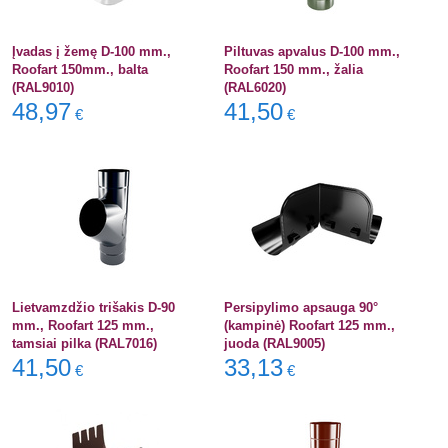
Įvadas į žemę D-100 mm.,
Piltuvas apvalus D-100 mm.,
Roofart 150mm., balta
Roofart 150 mm., žalia
(RAL9010)
(RAL6020)
48,97
41,50
€
€
Lietvamzdžio trišakis D-90
Persipylimo apsauga 90°
mm., Roofart 125 mm.,
(kampinė) Roofart 125 mm.,
tamsiai pilka (RAL7016)
juoda (RAL9005)
41,50
33,13
€
€