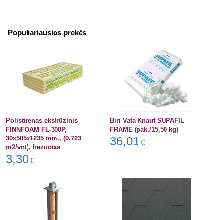
Populiariausios prekės
Polistirenas ekstrūzinis
Biri Vata Knauf SUPAFIL
FINNFOAM FL-300P,
FRAME (pak./15.50 kg)
30x585x1235 mm., (0.723
36,01
€
m2/vnt), frezuotas
3,30
€