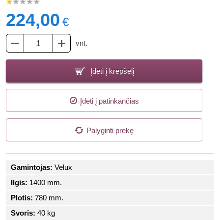
224,00
€
vnt.
Įdėti į krepšelį
Įdėti į patinkančias
Palyginti prekę
Gamintojas:
Velux
Ilgis:
1400 mm.
Plotis:
780 mm.
Svoris:
40 kg