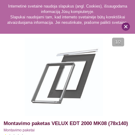
Internetinė svetainė naudoja slapukus (angl. Cookies), išsaugodama
informaciją Jūsų kompiuteryje.
Slapukai naudojami tam, kad interneto svetainėje būtų korektiškai
atvaizduojama informacija. Jei nesutinkate, prašome palikti svetainę.
3
Montavimo paketai
x
1
/2
Montavimo paketas VELUX EDT 2000 MK08 (78x140)
Montavimo paketai