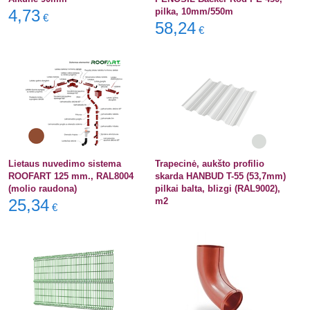
4,73
pilka, 10mm/550m
€
58,24
€
Lietaus nuvedimo sistema
Trapecinė, aukšto profilio
ROOFART 125 mm., RAL8004
skarda HANBUD T-55 (53,7mm)
(molio raudona)
pilkai balta, blizgi (RAL9002),
25,34
m2
€