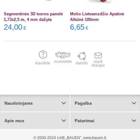
Segmentinės 3D tvoros panelė
Molio Lietvamzdžio Apatinė
1,73x2,5 m, 4 mm dažyta
Alkūnė 100mm
24,00
6,65
€
€
susisiekite
siųsti
klauskite
dalintis
draugui
Naudotojams
Pagalba
Apie mus
Patarimai
© 2009-2024 UAB „BAUEN”, www.bauen.lt.