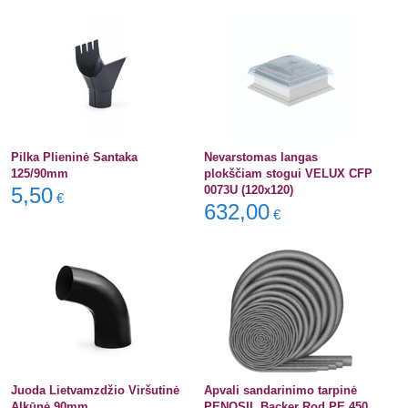
Pilka Plieninė Santaka
Nevarstomas langas
125/90mm
plokščiam stogui VELUX CFP
5,50
0073U (120x120)
€
632,00
€
Juoda Lietvamzdžio Viršutinė
Apvali sandarinimo tarpinė
Alkūnė 90mm
PENOSIL Backer Rod PE 450,