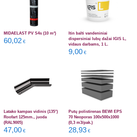
MIDAELAST PV S4s (10 m²)
Itin balti vandeniniai
60,02
dispersiniai lubų dažai IGIS L,
€
vidaus darbams, 1 L.
9,00
€
Latako kampas vidinis (135°)
Putų polistirenas BEWI EPS
Roofart 125mm., juoda
70 Neoporas 100x500x1000
(RAL9005)
(0,3 m3/pak.)
47,00
28,93
€
€