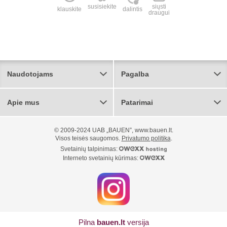
susisiekite
siųsti
klauskite
dalintis
draugui
Naudotojams
Pagalba
Apie mus
Patarimai
© 2009-2024 UAB „BAUEN”, www.bauen.lt.
Visos teisės saugomos.
Privatumo politika
.
Svetainių talpinimas:
Interneto svetainių kūrimas:
Pilna
bauen.lt
versija