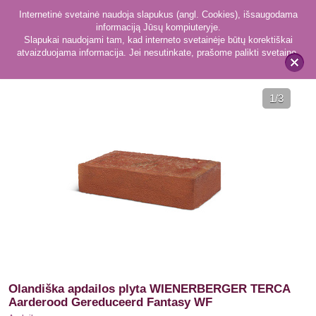
Internetinė svetainė naudoja slapukus (angl. Cookies), išsaugodama
informaciją Jūsų kompiuteryje.
Slapukai naudojami tam, kad interneto svetainėje būtų korektiškai
atvaizduojama informacija. Jei nesutinkate, prašome palikti svetainę.
23
Apdailos
x
1
/3
Olandiška apdailos plyta WIENERBERGER TERCA
Aarderood Gereduceerd Fantasy WF