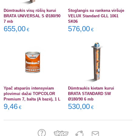
Dūmtraukis visų rūšių kurui
Stoglangis su rankena viršuje
BRATA UNIVERSAL S Ø180/90
VELUX Standard GLL 1061
7 mb
SK06
655,00
576,00
€
€
Ypač atsparūs intensyviam
Dūmtraukis kietam kurui
plovimui dažai TOPCOLOR
BRATA STANDARD SW
Premium 7, balta (A bazė), 1 L
Ø180/90 6 mb
9,46
530,00
€
€