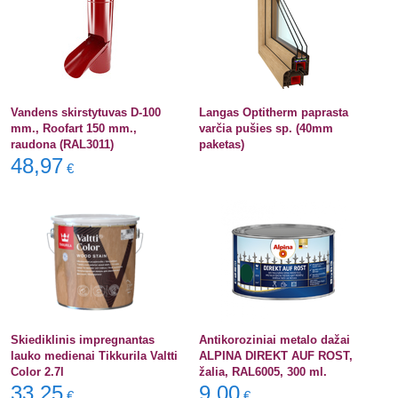
Vandens skirstytuvas D-100
Langas Optitherm paprasta
mm., Roofart 150 mm.,
varčia pušies sp. (40mm
raudona (RAL3011)
paketas)
48,97
€
Skiediklinis impregnantas
Antikoroziniai metalo dažai
lauko medienai Tikkurila Valtti
ALPINA DIREKT AUF ROST,
Color 2.7l
žalia, RAL6005, 300 ml.
33,25
9,00
€
€