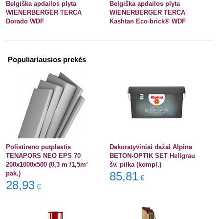
Belgiška apdailos plyta
Belgiška apdailos plyta
WIENERBERGER TERCA
WIENERBERGER TERCA
Dorado WDF
Kashtan Eco-brick® WDF
Populiariausios prekės
Polistireno putplastis
Dekoratyviniai dažai Alpina
TENAPORS NEO EPS 70
BETON-OPTIK SET Hellgrau
200x1000x500 (0,3 m³/1,5m²
šv. pilka (kompl.)
pak.)
85,81
€
28,93
€