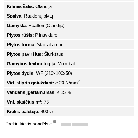
Kilmės šalis:
Olandija
Spalva:
Raudonų plytų
Gamykla:
Haaften (Olandija)
Plytos rūšis:
Pilnavidurė
Plytos forma:
Stačiakampė
Plytos paviršius:
Šiurkštus
Gamybos technologija:
Vormbak
Plytos dydis:
WF (210x100x50)
2
Vid. stipris gniuždant:
≥ 20 N/mm
Vandens įgeriamumas:
≤ 15 %
Vnt. skaičius m²:
73
Kiekis paletėje:
400 vnt.
Prekių kiekis sandėlyje
info