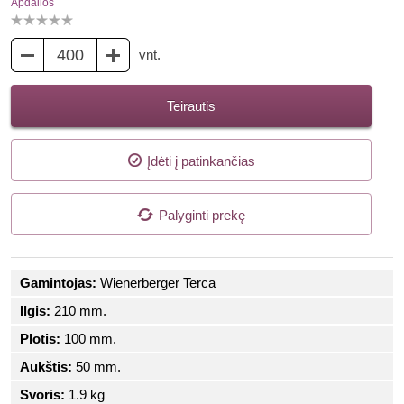
Apdailos
vnt.
Teirautis
Įdėti į patinkančias
Palyginti prekę
Gamintojas:
Wienerberger Terca
Ilgis:
210 mm.
Plotis:
100 mm.
Aukštis:
50 mm.
Svoris:
1.9 kg