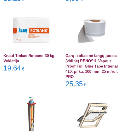
Knauf Tinkas Rotband 30 kg.
Garų izoliacinė langų juosta
Vokietija
(vidinė) PENOSIL Vapour
19,64
Proof Full Glue Tape Internal
€
410, pilka, 100 mm, 25 m/rul.
PRO
25,35
€