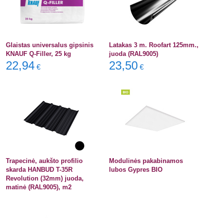
Glaistas universalus gipsinis
Latakas 3 m. Roofart 125mm.,
KNAUF Q-Filler, 25 kg
juoda (RAL9005)
22,94
23,50
€
€
Trapecinė, aukšto profilio
Modulinės pakabinamos
skarda HANBUD T-35R
lubos Gypres BIO
Revolution (32mm) juoda,
matinė (RAL9005), m2