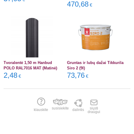
470,68
€
Tvoralentė 1,50 m Hanbud
Gruntas ir lubų dažai Tikkurila
POLO RAL7016 MAT (Matinė)
Siro 2 (9l)
2,48
73,76
€
€
susisiekite
siųsti
klauskite
dalintis
draugui