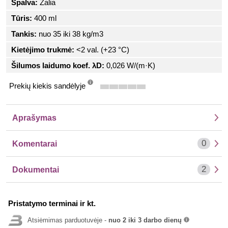
Spalva:
Žalia
Tūris:
400 ml
Tankis:
nuo 35 iki 38 kg/m3
Kietėjimo trukmė:
<2 val. (+23 °C)
Šilumos laidumo koef. λD:
0,026 W/(m·K)
Prekių kiekis sandėlyje
info
Aprašymas
0
Komentarai
2
Dokumentai
Pristatymo terminai ir kt.
Atsiėmimas parduotuvėje -
nuo 2 iki 3 darbo dienų
info