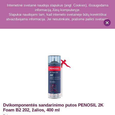
Internetinė svetainė naudoja slapukus (angl. Cookies), išsaugodama
informaciją Jūsų kompiuteryje.
Slapukai naudojami tam, kad interneto svetainėje būtų korektiškai
atvaizduojama informacija. Jei nesutinkate, prašome palikti svetainę.
35
Putos
x
Dvikomponentės sandarinimo putos PENOSIL 2K
Foam B2 202, žalios, 400 ml