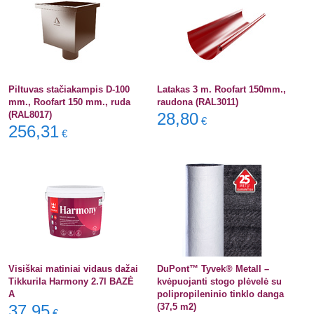
Piltuvas stačiakampis D-100
Latakas 3 m. Roofart 150mm.,
mm., Roofart 150 mm., ruda
raudona (RAL3011)
(RAL8017)
28,80
€
256,31
€
Visiškai matiniai vidaus dažai
DuPont™ Tyvek® Metall –
Tikkurila Harmony 2.7l BAZĖ
kvėpuojanti stogo plėvelė su
A
polipropileninio tinklo danga
37,95
(37,5 m2)
€