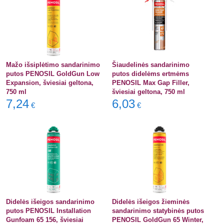
Mažo išsiplėtimo sandarinimo
Šiaudelinės sandarinimo
putos PENOSIL GoldGun Low
putos didelėms ertmėms
Expansion, šviesiai geltona,
PENOSIL Max Gap Filler,
750 ml
šviesiai geltona, 750 ml
7,24
6,03
€
€
Didelės išeigos sandarinimo
Didelės išeigos žieminės
putos PENOSIL Installation
sandarinimo statybinės putos
Gunfoam 65 156, šviesiai
PENOSIL GoldGun 65 Winter,