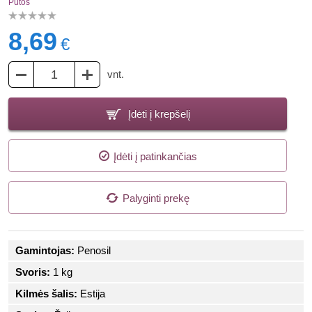
Putos
8,69
€
vnt.
Įdėti į krepšelį
Įdėti į patinkančias
Palyginti prekę
Gamintojas:
Penosil
Svoris:
1 kg
Kilmės šalis:
Estija