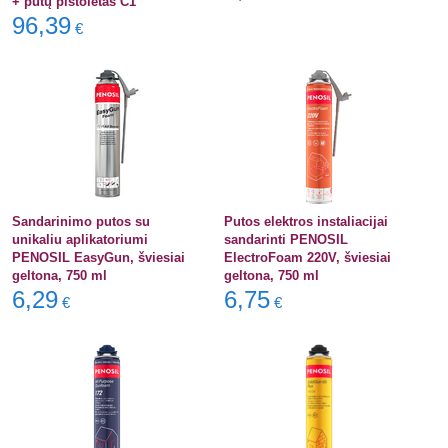
+ putų pistoletas C1
96,39
€
Sandarinimo putos su
Putos elektros instaliacijai
unikaliu aplikatoriumi
sandarinti PENOSIL
PENOSIL EasyGun, šviesiai
ElectroFoam 220V, šviesiai
geltona, 750 ml
geltona, 750 ml
6,29
6,75
€
€