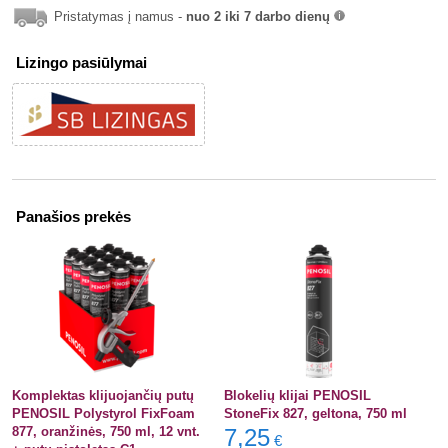
Pristatymas į namus -
nuo 2 iki 7 darbo dienų
info
Lizingo pasiūlymai
Panašios prekės
Komplektas klijuojančių putų
Blokelių klijai PENOSIL
PENOSIL Polystyrol FixFoam
StoneFix 827, geltona, 750 ml
877, oranžinės, 750 ml, 12 vnt.
7,25
€