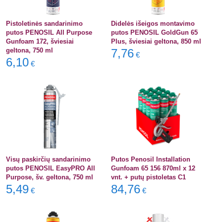
Pistoletinės sandarinimo
Didelės išeigos montavimo
putos PENOSIL All Purpose
putos PENOSIL GoldGun 65
Gunfoam 172, šviesiai
Plus, šviesiai geltona, 850 ml
geltona, 750 ml
7,76
€
6,10
€
Visų paskirčių sandarinimo
Putos Penosil Installation
putos PENOSIL EasyPRO All
Gunfoam 65 156 870ml x 12
Purpose, šv. geltona, 750 ml
vnt. + putų pistoletas C1
5,49
84,76
€
€