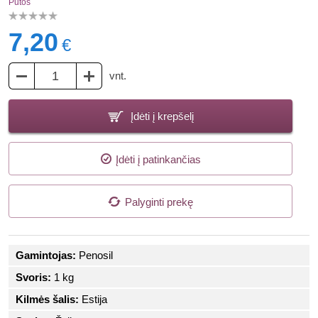
Putos
7,20
€
vnt.
Įdėti į krepšelį
Įdėti į patinkančias
Palyginti prekę
Gamintojas:
Penosil
Svoris:
1 kg
Kilmės šalis:
Estija