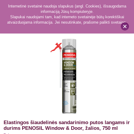
Internetinė svetainė naudoja slapukus (angl. Cookies), išsaugodama
informaciją Jūsų kompiuteryje.
Slapukai naudojami tam, kad interneto svetainėje būtų korektiškai
atvaizduojama informacija. Jei nesutinkate, prašome palikti svetainę.
35
Putos
x
Elastingos šiaudelinės sandarinimo putos langams ir
durims PENOSIL Window & Door, žalios, 750 ml