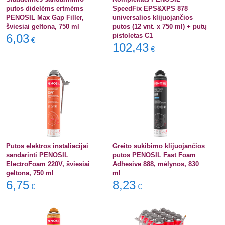
putos didelėms ertmėms
SpeedFix EPS&XPS 878
PENOSIL Max Gap Filler,
universalios klijuojančios
šviesiai geltona, 750 ml
putos (12 vnt. x 750 ml) + putų
6,03
pistoletas C1
€
102,43
€
Putos elektros instaliacijai
Greito sukibimo klijuojančios
sandarinti PENOSIL
putos PENOSIL Fast Foam
ElectroFoam 220V, šviesiai
Adhesive 888, mėlynos, 830
geltona, 750 ml
ml
6,75
8,23
€
€