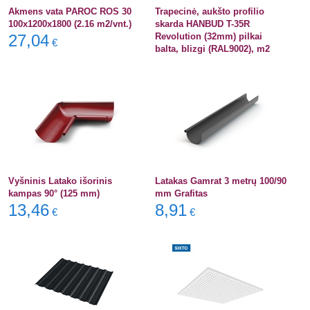
Akmens vata PAROC ROS 30
Trapecinė, aukšto profilio
100x1200x1800 (2.16 m2/vnt.)
skarda HANBUD T-35R
27,04
Revolution (32mm) pilkai
€
balta, blizgi (RAL9002), m2
Vyšninis Latako išorinis
Latakas Gamrat 3 metrų 100/90
kampas 90° (125 mm)
mm Grafitas
13,46
8,91
€
€