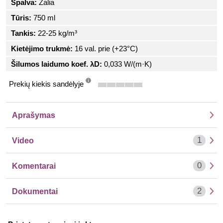
Spalva:
Žalia
Tūris:
750 ml
Tankis:
22-25 kg/m³
Kietėjimo trukmė:
16 val. prie (+23°C)
Šilumos laidumo koef. λD:
0,033 W/(m·K)
Prekių kiekis sandėlyje
info
Aprašymas
1
Video
0
Komentarai
2
Dokumentai