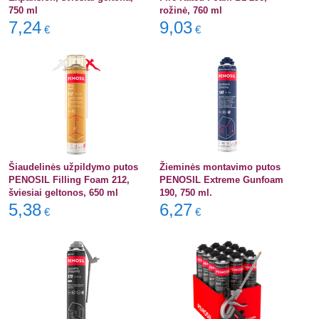
750 ml
rožinė, 760 ml
7,24
9,03
€
€
Šiaudelinės užpildymo putos
Žieminės montavimo putos
PENOSIL Filling Foam 212,
PENOSIL Extreme Gunfoam
šviesiai geltonos, 650 ml
190, 750 ml.
5,38
6,27
€
€