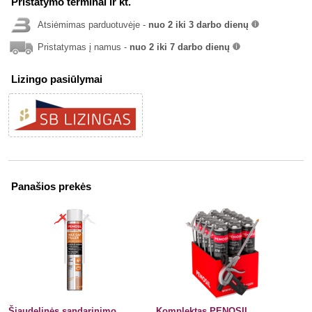
Pristatymo terminai ir kt.
Atsiėmimas parduotuvėje -
nuo 2 iki 3 darbo dienų
info
Pristatymas į namus -
nuo 2 iki 7 darbo dienų
info
Lizingo pasiūlymai
Panašios prekės
Šiaudelinės sandarinimo
Komplektas PENOSIL