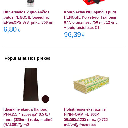
Universalios klijuojančios
Komplektas klijuojančių putų
putos PENOSIL SpeedFix
PENOSIL Polystyrol FixFoam
EPS&XPS 878, pilka, 750 ml
877, oranžinės, 750 ml, 12 vnt.
6,80
+ putų pistoletas C1
€
96,39
€
Populiariausios prekės
Klasikinė skarda Hanbud
Polistirenas ekstrūzinis
PHR355 "Trapecija" 0,5-0.7
FINNFOAM FL-300P,
mm., (320mm) ruda, matinė
50x585x1235 mm., (0.723
(RAL8017), m2
m2/vnt), frezuotas