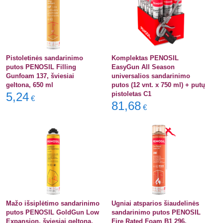
Pistoletinės sandarinimo
Komplektas PENOSIL
putos PENOSIL Filling
EasyGun All Season
Gunfoam 137, šviesiai
universalios sandarinimo
geltona, 650 ml
putos (12 vnt. x 750 ml) + putų
5,24
pistoletas C1
€
81,68
€
Mažo išsiplėtimo sandarinimo
Ugniai atsparios šiaudelinės
putos PENOSIL GoldGun Low
sandarinimo putos PENOSIL
Expansion, šviesiai geltona,
Fire Rated Foam B1 296,