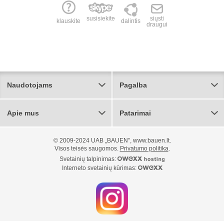
susisiekite
siųsti
klauskite
dalintis
draugui
Naudotojams
Pagalba
Apie mus
Patarimai
© 2009-2024 UAB „BAUEN”, www.bauen.lt.
Visos teisės saugomos.
Privatumo politika
.
Svetainių talpinimas:
Interneto svetainių kūrimas: