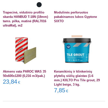
Trapecinė, vidutinio profilio
Modulinės perforuotos
skarda HANBUD T-18N (18mm)
pakabinamos lubos Gyptone
tams. pilka, matinė (RAL7016
SIXTO
ultraMat), m2
Akmens vata PAROC WAS 35
Keramikinių ir klinkerinių
50x600x1200 (0,216 m3/pak.)
plytelių siūlių glaistas (1-6
23,84
mm.) KIILTO Pro Tile grout, 29
€
Light beige, 3 kg.
7,85
€