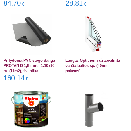
84,70
28,81
€
€
Prilydoma PVC stogo danga
Langas Optitherm užapvalinta
PROTAN D 1,8 mm., 1.10x10
varčia baltos sp. (40mm
m. (11m2), šv. pilka
paketas)
160,14
€