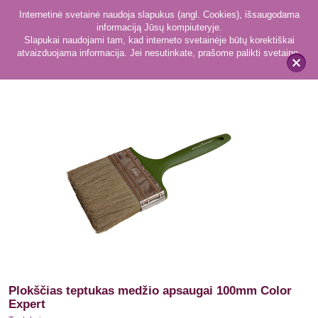
Internetinė svetainė naudoja slapukus (angl. Cookies), išsaugodama
informaciją Jūsų kompiuteryje.
Slapukai naudojami tam, kad interneto svetainėje būtų korektiškai
atvaizduojama informacija. Jei nesutinkate, prašome palikti svetainę.
59
Teptukai
x
Plokščias teptukas medžio apsaugai 100mm Color
Expert