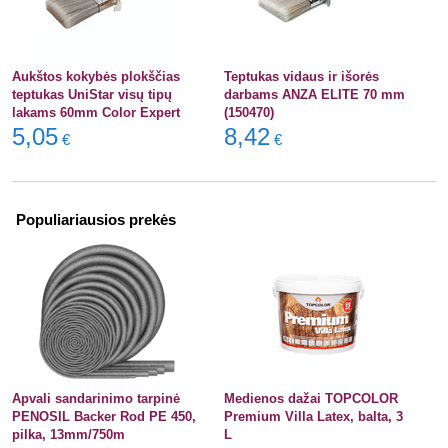
Aukštos kokybės plokščias
Teptukas vidaus ir išorės
teptukas UniStar visų tipų
darbams ANZA ELITE 70 mm
lakams 60mm Color Expert
(150470)
5,05
8,42
€
€
Populiariausios prekės
Apvali sandarinimo tarpinė
Medienos dažai TOPCOLOR
PENOSIL Backer Rod PE 450,
Premium Villa Latex, balta, 3
pilka, 13mm/750m
L