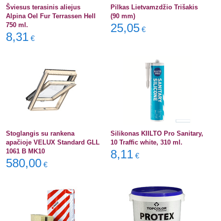
Šviesus terasinis aliejus
Pilkas Lietvamzdžio Trišakis
Alpina Oel Fur Terrassen Hell
(90 mm)
750 ml.
25,05
€
8,31
€
Stoglangis su rankena
Silikonas KIILTO Pro Sanitary,
apačioje VELUX Standard GLL
10 Traffic white, 310 ml.
1061 B MK10
8,11
€
580,00
€