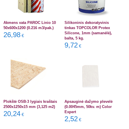
Akmens vata PAROC Linio 10
Silikoninis dekoratyvinis
50x600x1200 (0.216 m3/pak.)
tinkas TOPCOLOR Protex
26,98
Silicone, 1mm (samanėlė),
€
balta, 5 kg.
9,72
€
Plokštė OSB-3 lygiais kraštais
Apsauginė dažymo plevelė
2500x1250x15 mm (3,125 m2)
(0.0045mm, 50kv. m) Color
20,24
Expert
€
2,52
€