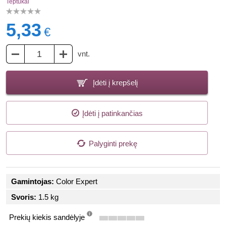
Teptukai
5,33
€
vnt.
Įdėti į krepšelį
Įdėti į patinkančias
Palyginti prekę
Gamintojas:
Color Expert
Svoris:
1.5 kg
Prekių kiekis sandėlyje
info