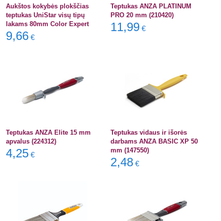
Aukštos kokybės plokščias
Teptukas ANZA PLATINUM
teptukas UniStar visų tipų
PRO 20 mm (210420)
lakams 80mm Color Expert
11,99
€
9,66
€
Teptukas ANZA Elite 15 mm
Teptukas vidaus ir išorės
apvalus (224312)
darbams ANZA BASIC XP 50
4,25
mm (147550)
€
2,48
€