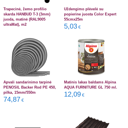
Trapecinė, žemo profilio
Uždengimo plėvelė su
skarda HANBUD T-3 (3mm)
popierine juosta Color Expert
juoda, matinė (RAL9005
55cmx25m
ultraMat), m2
5,03
€
Apvali sandarinimo tarpinė
Matinis lakas baldams Alpina
PENOSIL Backer Rod PE 450,
AQUA FURNITURE GL 750 ml.
pilka, 15mm/550m
12,09
€
74,87
€