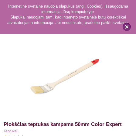
Internetinė svetainė naudoja slapukus (angl. Cookies), išsaugodama
informaciją Jūsų kompiuteryje.
Slapukai naudojami tam, kad interneto svetainėje būtų korektiškai
atvaizduojama informacija. Jei nesutinkate, prašome palikti svetainę.
59
Teptukai
x
Plokščias teptukas kampams 50mm Color Expert
Teptukai