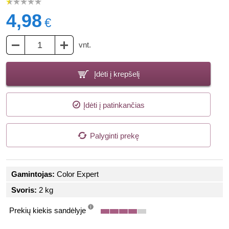
4,98
€
vnt.
Įdėti į krepšelį
Įdėti į patinkančias
Palyginti prekę
Gamintojas:
Color Expert
Svoris:
2 kg
Prekių kiekis sandėlyje
info