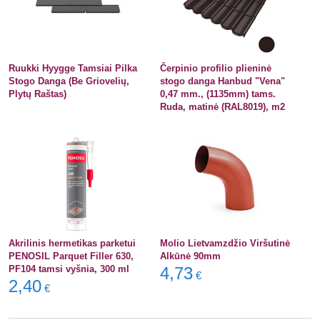
Ruukki Hyygge Tamsiai Pilka
Čerpinio profilio plieninė
Stogo Danga (Be Griovelių,
stogo danga Hanbud "Vena"
Plytų Raštas)
0,47 mm., (1135mm) tams.
Ruda, matinė (RAL8019), m2
Akrilinis hermetikas parketui
Molio Lietvamzdžio Viršutinė
PENOSIL Parquet Filler 630,
Alkūnė 90mm
PF104 tamsi vyšnia, 300 ml
4,73
€
2,40
€