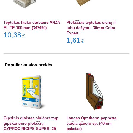
Teptukas lauko darbams ANZA
Plokščias teptukas sienų ir
ELITE 100 mm (347490)
lubų dažymui 30mm Color
10,38
Expert
€
1,61
€
Populiariausios prekės
Gipsinis glaistas siūlėms tarp
Langas Optitherm paprasta
gipskartonio plokščių
varčia ąžuolo sp. (40mm
GYPROC RIGIPS SUPER, 25
paketas)