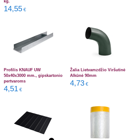
kg.
14,55
€
Profilis KNAUF UW
Žalia Lietvamzdžio Viršutinė
50x40x3000 mm., gipskartonio
Alkūnė 90mm
pertvaroms
4,73
€
4,51
€