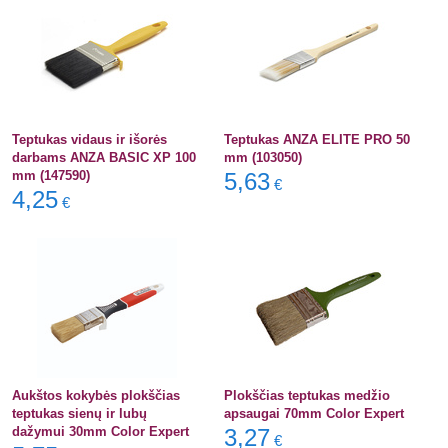
Teptukas vidaus ir išorės
Teptukas ANZA ELITE PRO 50
darbams ANZA BASIC XP 100
mm (103050)
mm (147590)
5,63
€
4,25
€
Aukštos kokybės plokščias
Plokščias teptukas medžio
teptukas sienų ir lubų
apsaugai 70mm Color Expert
dažymui 30mm Color Expert
3,27
€