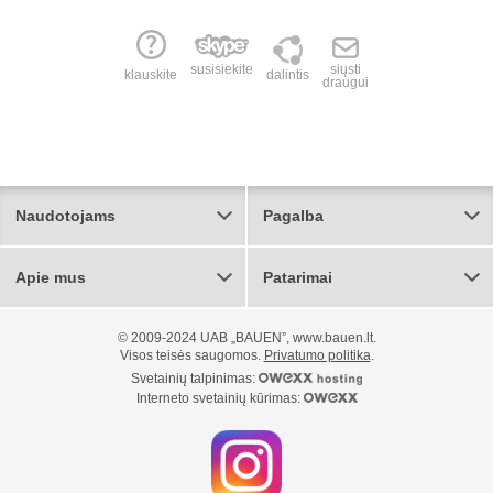
susisiekite
siųsti
klauskite
dalintis
draugui
Naudotojams
Pagalba
Apie mus
Patarimai
© 2009-2024 UAB „BAUEN”, www.bauen.lt.
Visos teisės saugomos.
Privatumo politika
.
Svetainių talpinimas:
Interneto svetainių kūrimas: