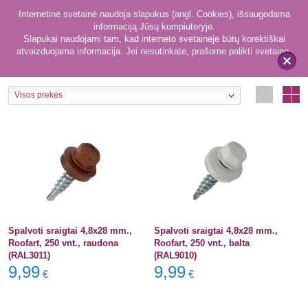
Internetinė svetainė naudoja slapukus (angl. Cookies), išsaugodama
informaciją Jūsų kompiuteryje.
Slapukai naudojami tam, kad interneto svetainėje būtų korektiškai
atvaizduojama informacija. Jei nesutinkate, prašome palikti svetainę.
217
Priedai
x
Visos prekės
Spalvoti sraigtai 4,8x28 mm.,
Spalvoti sraigtai 4,8x28 mm.,
Roofart, 250 vnt., raudona
Roofart, 250 vnt., balta
(RAL3011)
(RAL9010)
9,99
9,99
€
€