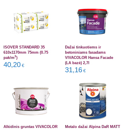
ISOVER STANDARD 35
Dažai tinkuotiems ir
610x1170mm 75mm (0.75
betoniniams fasadams
3
pak/m
)
VIVACOLOR Hansa Facade
40,20
(LA bazė) 2,7l
€
31,16
€
Alkidinis gruntas VIVACOLOR
Metalo dažai Alpina DaR MATT