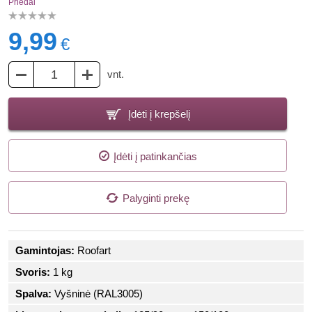
Priedai
9,99
€
vnt.
Įdėti į krepšelį
Įdėti į patinkančias
Palyginti prekę
Gamintojas:
Roofart
Svoris:
1 kg
Spalva:
Vyšninė (RAL3005)