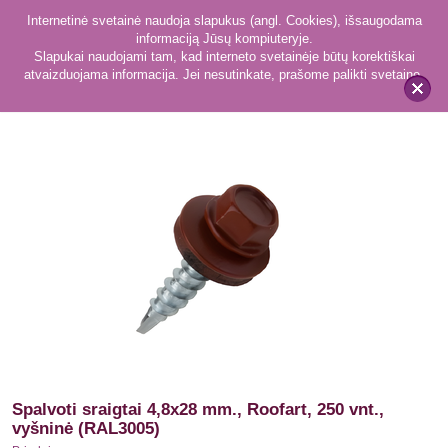
Internetinė svetainė naudoja slapukus (angl. Cookies), išsaugodama
informaciją Jūsų kompiuteryje.
Slapukai naudojami tam, kad interneto svetainėje būtų korektiškai
atvaizduojama informacija. Jei nesutinkate, prašome palikti svetainę.
217
Priedai
x
Spalvoti sraigtai 4,8x28 mm., Roofart, 250 vnt.,
vyšninė (RAL3005)