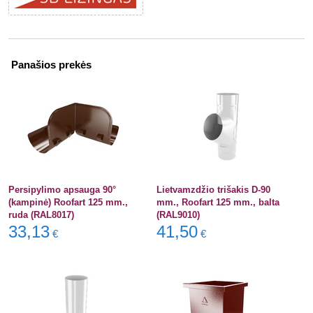
Panašios prekės
Persipylimo apsauga 90°
Lietvamzdžio trišakis D-90
(kampinė) Roofart 125 mm.,
mm., Roofart 125 mm., balta
ruda (RAL8017)
(RAL9010)
33,13
41,50
€
€