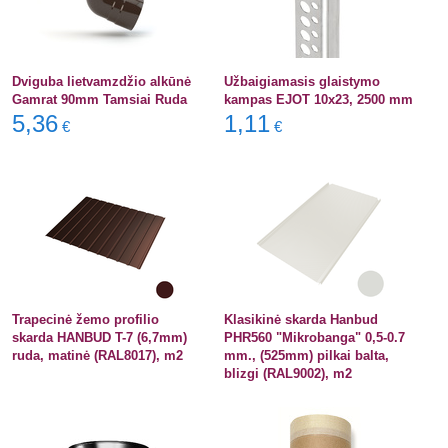
Dviguba lietvamzdžio alkūnė
Užbaigiamasis glaistymo
Gamrat 90mm Tamsiai Ruda
kampas EJOT 10x23, 2500 mm
5,36
1,11
€
€
Trapecinė žemo profilio
Klasikinė skarda Hanbud
skarda HANBUD T-7 (6,7mm)
PHR560 "Mikrobanga" 0,5-0.7
ruda, matinė (RAL8017), m2
mm., (525mm) pilkai balta,
blizgi (RAL9002), m2