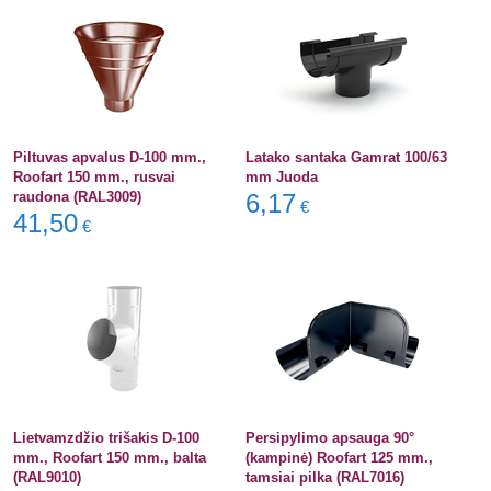
Piltuvas apvalus D-100 mm.,
Latako santaka Gamrat 100/63
Roofart 150 mm., rusvai
mm Juoda
raudona (RAL3009)
6,17
€
41,50
€
Lietvamzdžio trišakis D-100
Persipylimo apsauga 90°
mm., Roofart 150 mm., balta
(kampinė) Roofart 125 mm.,
(RAL9010)
tamsiai pilka (RAL7016)