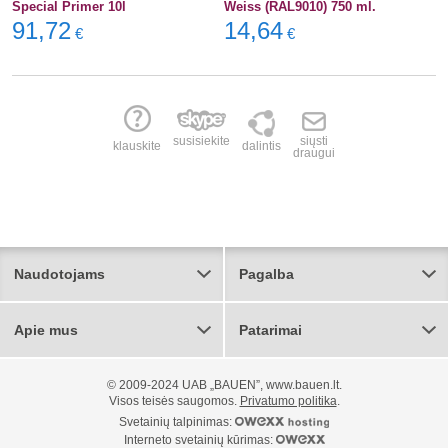
Special Primer 10l
Weiss (RAL9010) 750 ml.
91,72
14,64
€
€
susisiekite
siųsti
klauskite
dalintis
draugui
Naudotojams
Pagalba
Apie mus
Patarimai
© 2009-2024 UAB „BAUEN”, www.bauen.lt.
Visos teisės saugomos.
Privatumo politika
.
Svetainių talpinimas:
Interneto svetainių kūrimas: