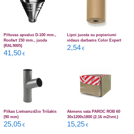
Piltuvas apvalus D-100 mm.,
Lipni juosta su popieriumi
Roofart 150 mm., juoda
vidaus darbams Color Expert
(RAL9005)
2,54
€
41,50
€
Pilkas Lietvamzdžio Trišakis
Akmens vata PAROC ROB 60
(90 mm)
30x1200x1800 (2.16 m2/vnt.)
25,05
15,25
€
€