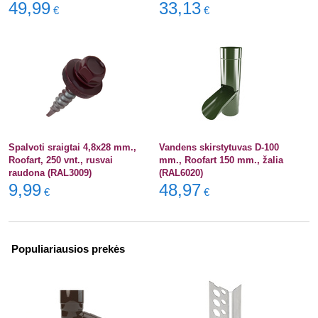
49,99
33,13
€
€
Spalvoti sraigtai 4,8x28 mm.,
Vandens skirstytuvas D-100
Roofart, 250 vnt., rusvai
mm., Roofart 150 mm., žalia
raudona (RAL3009)
(RAL6020)
9,99
48,97
€
€
Populiariausios prekės