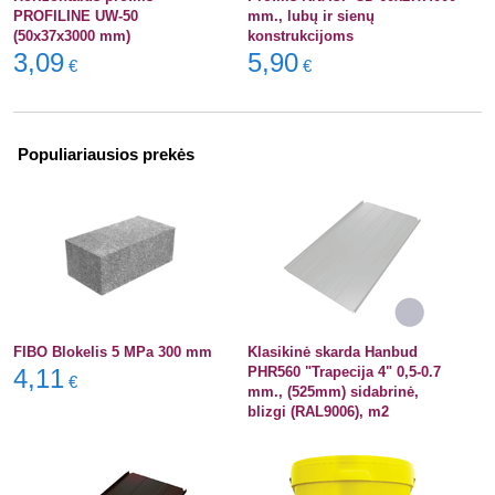
PROFILINE UW-50
mm., lubų ir sienų
(50x37x3000 mm)
konstrukcijoms
3,09
5,90
€
€
Populiariausios prekės
FIBO Blokelis 5 MPa 300 mm
Klasikinė skarda Hanbud
4,11
PHR560 "Trapecija 4" 0,5-0.7
€
mm., (525mm) sidabrinė,
blizgi (RAL9006), m2