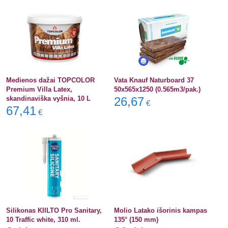
Medienos dažai TOPCOLOR
Vata Knauf Naturboard 37
Premium Villa Latex,
50x565x1250 (0.565m3/pak.)
skandinaviška vyšnia, 10 L
26,67
€
67,41
€
Silikonas KIILTO Pro Sanitary,
Molio Latako išorinis kampas
10 Traffic white, 310 ml.
135° (150 mm)