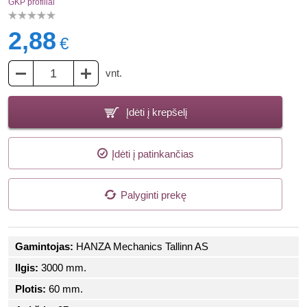
GKP profiliai
2,88
€
vnt.
Įdėti į krepšelį
Įdėti į patinkančias
Palyginti prekę
Gamintojas:
HANZA Mechanics Tallinn AS
Ilgis:
3000 mm.
Plotis:
60 mm.