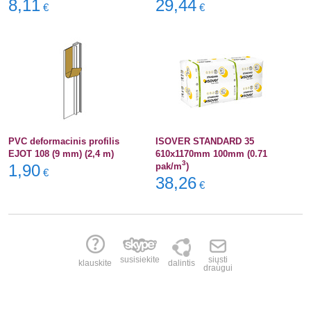
8,11
29,44
€
€
PVC deformacinis profilis
ISOVER STANDARD 35
EJOT 108 (9 mm) (2,4 m)
610x1170mm 100mm (0.71
3
1,90
pak/m
)
€
38,26
€
susisiekite
siųsti
klauskite
dalintis
draugui