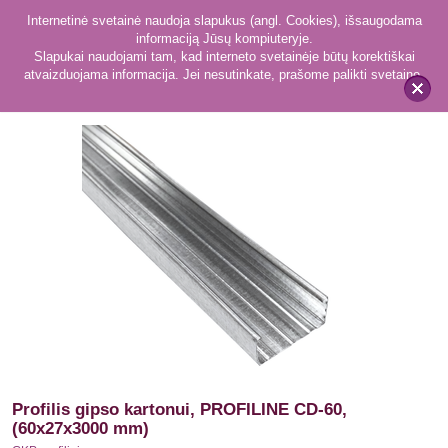
Internetinė svetainė naudoja slapukus (angl. Cookies), išsaugodama
informaciją Jūsų kompiuteryje.
Slapukai naudojami tam, kad interneto svetainėje būtų korektiškai
atvaizduojama informacija. Jei nesutinkate, prašome palikti svetainę.
51
GKP profiliai
x
Profilis gipso kartonui, PROFILINE CD-60,
(60x27x3000 mm)