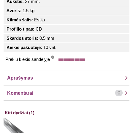
Aukštis:
27 mm.
Svoris:
1.5 kg
Kilmės šalis:
Estija
Profilio tipas:
CD
Skardos storis:
0,5 mm
Kiekis pakuotėje:
10 vnt.
Prekių kiekis sandėlyje
info
Aprašymas
0
Komentarai
Kiti dydžiai (1)