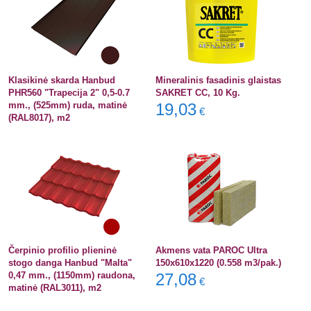
Klasikinė skarda Hanbud
Mineralinis fasadinis glaistas
PHR560 "Trapecija 2" 0,5-0.7
SAKRET CC, 10 Kg.
mm., (525mm) ruda, matinė
19,03
€
(RAL8017), m2
Čerpinio profilio plieninė
Akmens vata PAROC Ultra
stogo danga Hanbud "Malta"
150x610x1220 (0.558 m3/pak.)
0,47 mm., (1150mm) raudona,
27,08
€
matinė (RAL3011), m2