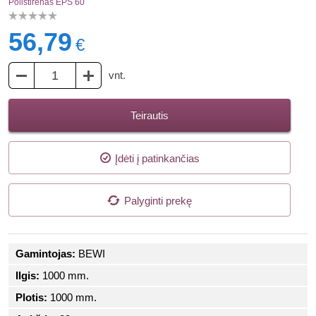
Polistirenas EPS 60
56,79
€
vnt.
Teirautis
Įdėti į patinkančias
Palyginti prekę
Gamintojas:
BEWI
Ilgis:
1000 mm.
Plotis:
1000 mm.