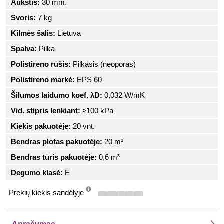
Aukštis:
30 mm.
Svoris:
7 kg
Kilmės šalis:
Lietuva
Spalva:
Pilka
Polistireno rūšis:
Pilkasis (neoporas)
Polistireno markė:
EPS 60
Šilumos laidumo koef. λD:
0,032 W/mK
Vid. stipris lenkiant:
≥100 kPa
Kiekis pakuotėje:
20 vnt.
Bendras plotas pakuotėje:
20 m²
Bendras tūris pakuotėje:
0,6 m³
Degumo klasė:
E
Prekių kiekis sandėlyje
info