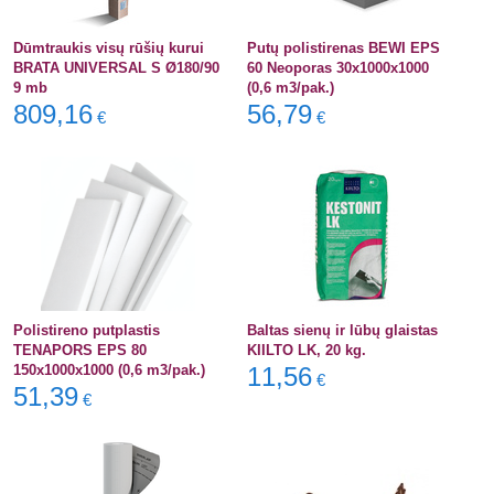
Dūmtraukis visų rūšių kurui
Putų polistirenas BEWI EPS
BRATA UNIVERSAL S Ø180/90
60 Neoporas 30x1000x1000
9 mb
(0,6 m3/pak.)
809,16
56,79
€
€
Polistireno putplastis
Baltas sienų ir lūbų glaistas
TENAPORS EPS 80
KIILTO LK, 20 kg.
150x1000x1000 (0,6 m3/pak.)
11,56
€
51,39
€