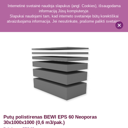
Internetinė svetainė naudoja slapukus (angl. Cookies), išsaugodama
informaciją Jūsų kompiuteryje.
Slapukai naudojami tam, kad interneto svetainėje būtų korektiškai
atvaizduojama informacija. Jei nesutinkate, prašome palikti svetainę.
6
Polistirenas EPS 60
x
Putų polistirenas BEWI EPS 60 Neoporas
30x1000x1000 (0,6 m3/pak.)