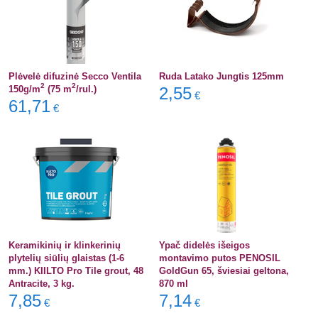
Plėvelė difuzinė Secco Ventila
Ruda Latako Jungtis 125mm
2
2
150g/m
(75 m
/rul.)
2,55
€
61,71
€
Keramikinių ir klinkerinių
Ypač didelės išeigos
plytelių siūlių glaistas (1-6
montavimo putos PENOSIL
mm.) KIILTO Pro Tile grout, 48
GoldGun 65, šviesiai geltona,
Antracite, 3 kg.
870 ml
7,85
7,14
€
€