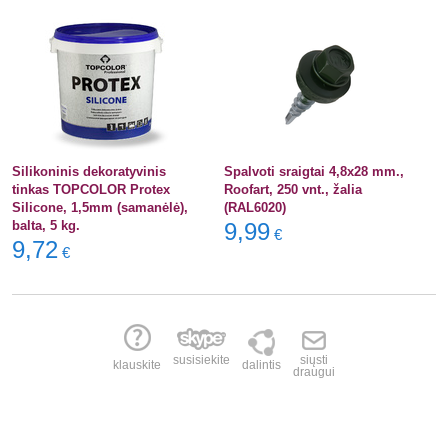
Silikoninis dekoratyvinis
Spalvoti sraigtai 4,8x28 mm.,
tinkas TOPCOLOR Protex
Roofart, 250 vnt., žalia
Silicone, 1,5mm (samanėlė),
(RAL6020)
balta, 5 kg.
9,99
€
9,72
€
susisiekite
siųsti
klauskite
dalintis
draugui