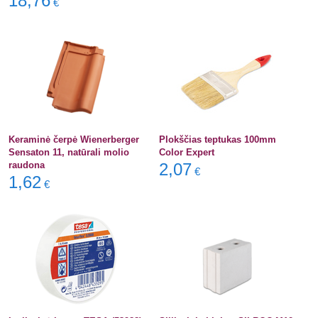
18,76
€
Keraminė čerpė Wienerberger
Plokščias teptukas 100mm
Sensaton 11, natūrali molio
Color Expert
raudona
2,07
€
1,62
€