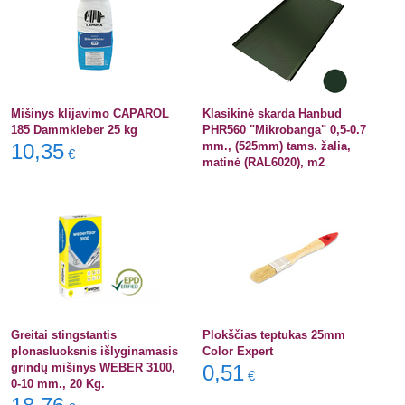
Mišinys klijavimo CAPAROL
Klasikinė skarda Hanbud
185 Dammkleber 25 kg
PHR560 "Mikrobanga" 0,5-0.7
10,35
mm., (525mm) tams. žalia,
€
matinė (RAL6020), m2
Greitai stingstantis
Plokščias teptukas 25mm
plonasluoksnis išlyginamasis
Color Expert
grindų mišinys WEBER 3100,
0,51
€
0-10 mm., 20 Kg.