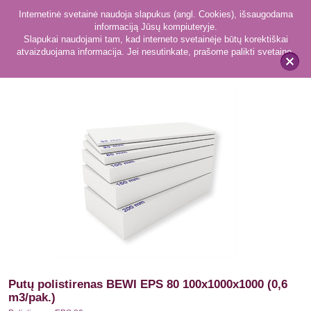
Internetinė svetainė naudoja slapukus (angl. Cookies), išsaugodama
informaciją Jūsų kompiuteryje.
Slapukai naudojami tam, kad interneto svetainėje būtų korektiškai
atvaizduojama informacija. Jei nesutinkate, prašome palikti svetainę.
30
Polistirenas EPS 80
x
Putų polistirenas BEWI EPS 80 100x1000x1000 (0,6
m3/pak.)