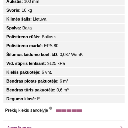
Aukštis:
100 mm.
Svoris:
10 kg
Kilmės šalis:
Lietuva
Spalva:
Balta
Polistireno rūšis:
Baltasis
Polistireno markė:
EPS 80
Šilumos laidumo koef. λD:
0,037 W/mK
Vid. stipris lenkiant:
≥125 kPa
Kiekis pakuotėje:
6 vnt.
Bendras plotas pakuotėje:
6 m²
Bendras tūris pakuotėje:
0,6 m³
Degumo klasė:
E
Prekių kiekis sandėlyje
info