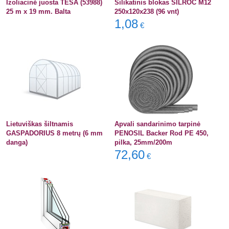
Izoliacinė juosta TESA (53988)
Silikatinis blokas SILROC M12
25 m x 19 mm. Balta
250x120x238 (96 vnt)
1,08
€
Lietuviškas šiltnamis
Apvali sandarinimo tarpinė
GASPADORIUS 8 metrų (6 mm
PENOSIL Backer Rod PE 450,
danga)
pilka, 25mm/200m
72,60
€