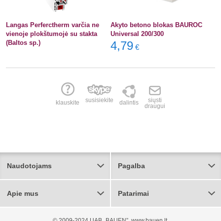
Langas Perferctherm varčia ne
Akyto betono blokas BAUROC
vienoje plokštumojė su stakta
Universal 200/300
(Baltos sp.)
4,79
€
susisiekite
siųsti
klauskite
dalintis
draugui
Naudotojams
Pagalba
Apie mus
Patarimai
© 2009-2024 UAB „BAUEN”, www.bauen.lt.