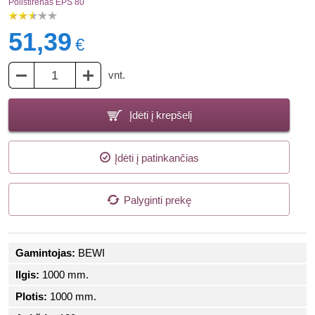
Polistirenas EPS 80
51,39
€
vnt.
Įdėti į krepšelį
Įdėti į patinkančias
Palyginti prekę
Gamintojas:
BEWI
Ilgis:
1000 mm.
Plotis:
1000 mm.