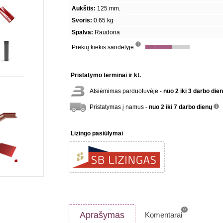
Aukštis:
125 mm.
Svoris:
0.65 kg
Spalva:
Raudona
Prekių kiekis sandėlyje
info
Pristatymo terminai ir kt.
Atsiėmimas parduotuvėje -
nuo 2 iki 3 darbo die
Pristatymas į namus -
nuo 2 iki 7 darbo dienų
inf
Lizingo pasiūlymai
0
Aprašymas
Komentarai