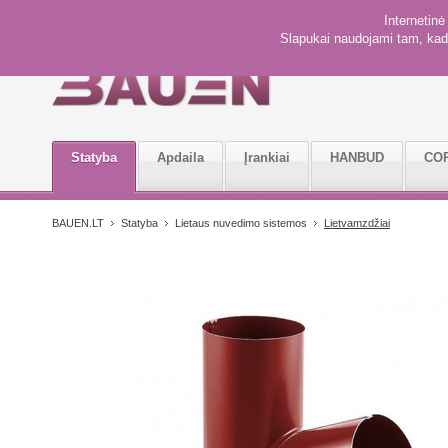
Internetin
Slapukai naudojami tam, kad 
Statyba
Apdaila
Įrankiai
HANBUD
CO
BAUEN.LT
Statyba
Lietaus nuvedimo sistemos
Lietvamzdžiai