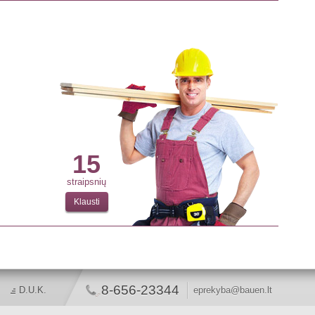
15
straipsnių
Klausti
8-656-23344
D.U.K.
eprekyba@bauen.lt