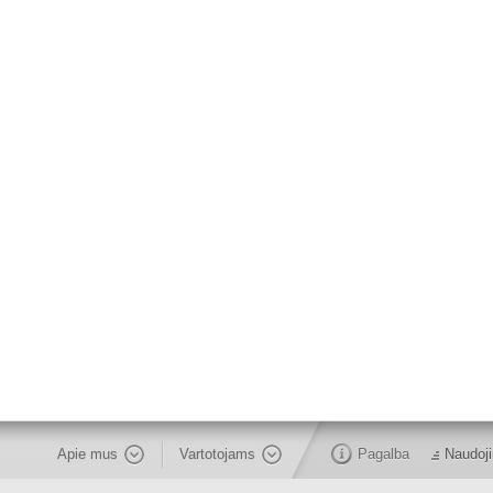
Apie mus
Vartotojams
Pagalba
Naudoji