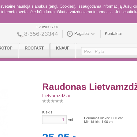
ė svetainė naudoja slapukus (angl. Cookies), išsaugodama informaciją Jūsų ko
interneto svetainėje būtų korektiškai atvaizduojama informacija. Jei nesutinka
I-V, 8:00-17:00
8-656-23344
Pagalba
Kontaktai
ROTOP
ROOFART
KNAUF
Raudonas Lietvamzdži
Lietvamzdžiai
Kiekis
Perkamas kiekis:
1.00
vnt..
vnt.
Min. kiekis:
1.00
vnt..