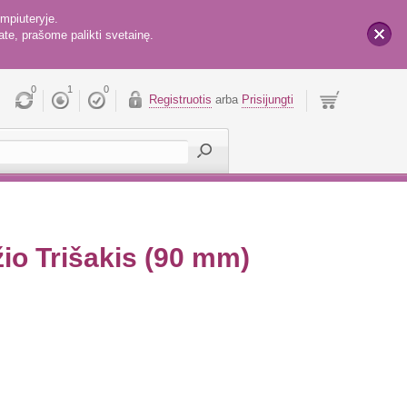
mpiuteryje.
te, prašome palikti svetainę.
x
0
1
0
Registruotis
arba
Prisijungti
o Trišakis (90 mm)