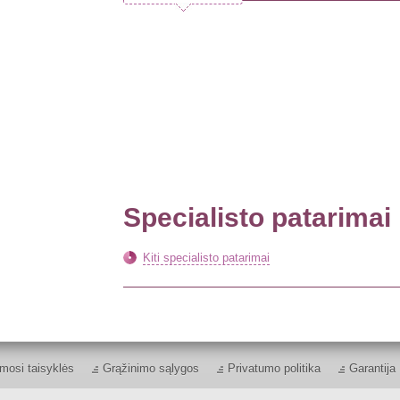
Specialisto patarimai
Kiti specialisto patarimai
mosi taisyklės
Grąžinimo sąlygos
Privatumo politika
Garantija