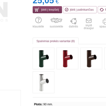
25,05
€
Įdėti į krepšelį
Įdėti į patinkančias
siųsti
klauskite
susisiekite
dalintis
spaus
draugui
Spalviniai prekės variantai (8)
Plotis:
90 mm.