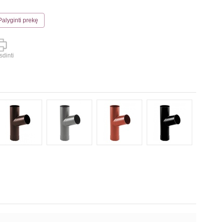
Palyginti prekę
dinti