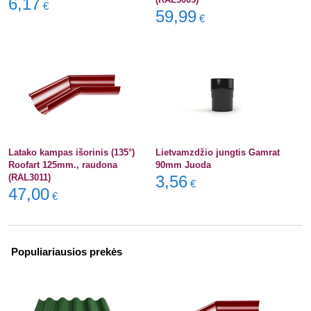
6,17
€
59,99
€
Latako kampas išorinis (135°)
Lietvamzdžio jungtis Gamrat
Roofart 125mm., raudona
90mm Juoda
(RAL3011)
3,56
€
47,00
€
Populiariausios prekės