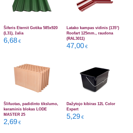
Šiferis Eternit Gotika 585x920
Latako kampas vidinis (135°)
(L31), žalia
Roofart 125mm., raudona
6,68
(RAL3011)
€
47,00
€
Šlifuotas, padidinto tikslumo,
Dažytojo kibiras 12L Color
keraminis blokas LODE
Expert
MASTER 25
5,29
€
2,69
€