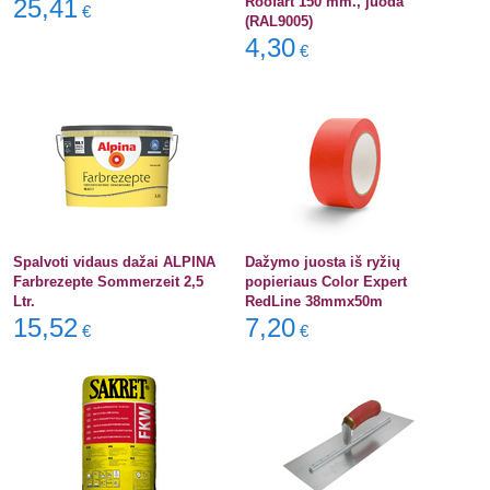
25,41
Roofart 150 mm., juoda
€
(RAL9005)
4,30
€
Spalvoti vidaus dažai ALPINA
Dažymo juosta iš ryžių
Farbrezepte Sommerzeit 2,5
popieriaus Color Expert
Ltr.
RedLine 38mmx50m
15,52
7,20
€
€