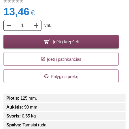
13,46
€
vnt.
Įdėti į krepšelį
Įdėti į patinkančias
Palyginti prekę
Plotis:
125 mm.
Aukštis:
90 mm.
Svoris:
0.55 kg
Spalva:
Tamsiai ruda