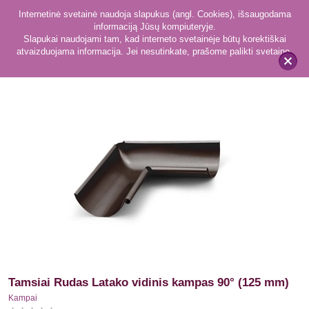
Internetinė svetainė naudoja slapukus (angl. Cookies), išsaugodama
informaciją Jūsų kompiuteryje.
Slapukai naudojami tam, kad interneto svetainėje būtų korektiškai
atvaizduojama informacija. Jei nesutinkate, prašome palikti svetainę.
177
Kampai
x
Tamsiai Rudas Latako vidinis kampas 90° (125 mm)
Kampai