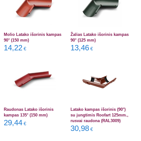
Molio Latako išorinis kampas
Žalias Latako išorinis kampas
90° (150 mm)
90° (125 mm)
14,22
13,46
€
€
Raudonas Latako išorinis
Latako kampas išorinis (90°)
kampas 135° (150 mm)
su jungtimis Roofart 125mm.,
29,44
rusvai raudona (RAL3009)
€
30,98
€