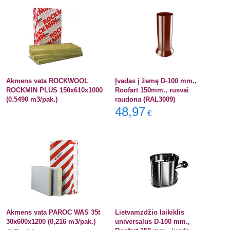
Akmens vata ROCKWOOL
Įvadas į žemę D-100 mm.,
ROCKMIN PLUS 150x610x1000
Roofart 150mm., rusvai
(0.5490 m3/pak.)
raudona (RAL3009)
48,97
€
Akmens vata PAROC WAS 35t
Lietvamzdžio laikiklis
30x600x1200 (0,216 m3/pak.)
universalus D-100 mm.,