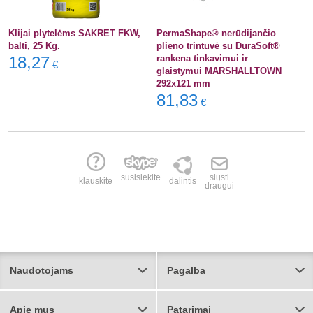
Klijai plytelėms SAKRET FKW,
PermaShape® nerūdijančio
balti, 25 Kg.
plieno trintuvė su DuraSoft®
18,27
rankena tinkavimui ir
€
glaistymui MARSHALLTOWN
292x121 mm
81,83
€
susisiekite
siųsti
klauskite
dalintis
draugui
Naudotojams
Pagalba
Apie mus
Patarimai