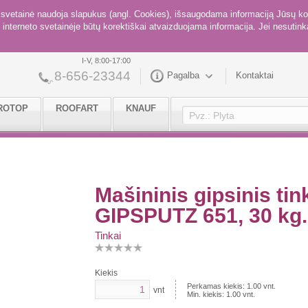
ė svetainė naudoja slapukus (angl. Cookies), išsaugodama informaciją Jūsų ko
interneto svetainėje būtų korektiškai atvaizduojama informacija. Jei nesutinka
I-V, 8:00-17:00
8-656-23344
Pagalba
Kontaktai
ROTOP
ROOFART
KNAUF
Mašininis gipsinis 
GIPSPUTZ 651, 30 kg.
Tinkai
Kiekis
Perkamas kiekis:
1.00
vnt.
vnt
Min. kiekis:
1.00
vnt.