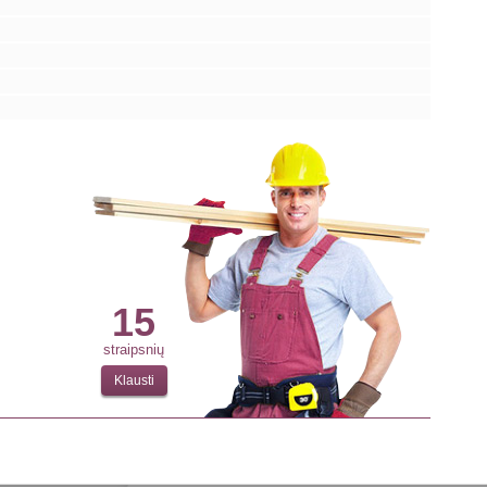
15
straipsnių
Klausti