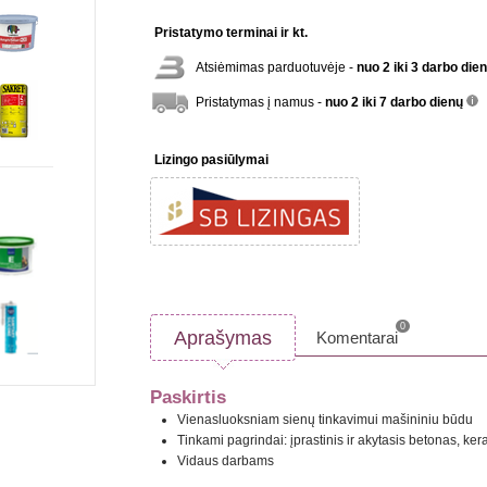
Pristatymo terminai ir kt.
Atsiėmimas parduotuvėje -
nuo 2 iki 3 darbo die
Pristatymas į namus -
nuo 2 iki 7 darbo dienų
inf
Lizingo pasiūlymai
0
Aprašymas
Komentarai
Paskirtis
Vienasluoksniam sienų tinkavimui mašininiu būdu
Tinkami pagrindai: įprastinis ir akytasis betonas, kera
Vidaus darbams