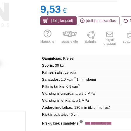
9,53
€
Įdėti į krepšelį
Įdėti į patinkančias
siųsti
klauskite
susisiekite
dalintis
spaus
draugui
Gamintojas:
Kreisel
Svoris:
30 kg
Kilmės šalis:
Lenkija
2
Sąnaudos:
1,0 kg/m
1 mm storiui
3
Piltinis tankis:
0,9 g/m
Vid. stipris gniuždant:
≥ 2,5 MPa
Vid. stipris lenkiant:
≥ 1 MPa
Apdorojimo laikas:
180 min (iki pirmo lyg.)
Kiekis paletėje:
40 vnt.
Prekių kiekis sandėlyje
info