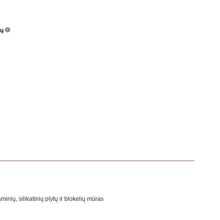
nų
info
o
minių, silikatinių plytų ir blokelių mūras