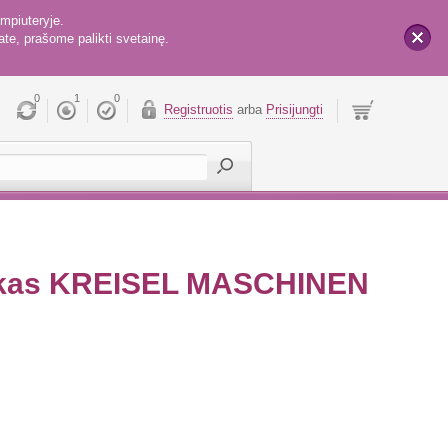
mpiuteryje.
te, prašome palikti svetainę.
x
0
1
0
Registruotis
arba
Prisijungti
tinkas KREISEL MASCHINEN