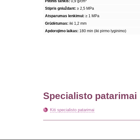
Piltinis tankis:
0,9 g/cm³
Stipris gniuždant:
≥ 2,5 MPa
Atsparumas lenkimui:
≥ 1 MPa
Grūdėtumas:
iki 1,2 mm
Apdorojimo laikas:
180 min (iki pirmo lyginimo)
Specialisto patarimai
Kiti specialisto patarimai