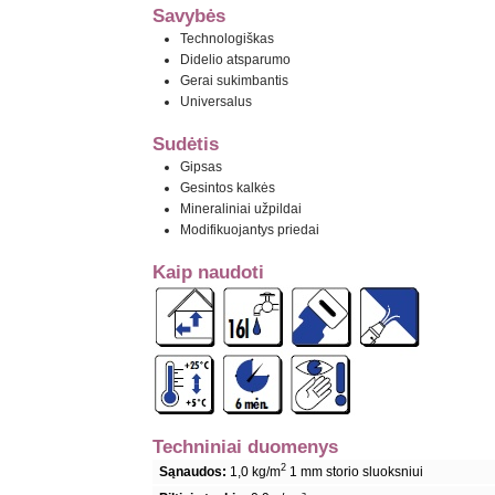
Savybės
Technologiškas
Didelio atsparumo
Gerai sukimbantis
Universalus
Sudėtis
Gipsas
Gesintos kalkės
Mineraliniai užpildai
Modifikuojantys priedai
Kaip naudoti
Techniniai duomenys
2
Sąnaudos:
1,0 kg/m
1 mm storio sluoksniui