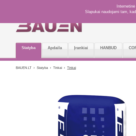
Internetin
Slapukai naudojami tam, kad 
Statyba
Apdaila
Įrankiai
HANBUD
CO
BAUEN.LT
Statyba
Tinkai
Tinkai