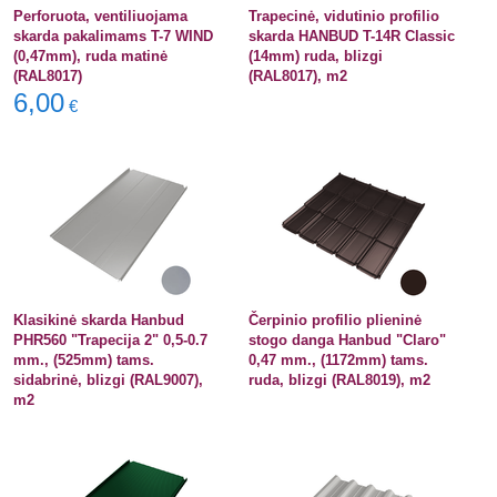
Perforuota, ventiliuojama
Trapecinė, vidutinio profilio
skarda pakalimams T-7 WIND
skarda HANBUD T-14R Classic
(0,47mm), ruda matinė
(14mm) ruda, blizgi
(RAL8017)
(RAL8017), m2
6,00
€
Klasikinė skarda Hanbud
Čerpinio profilio plieninė
PHR560 "Trapecija 2" 0,5-0.7
stogo danga Hanbud "Claro"
mm., (525mm) tams.
0,47 mm., (1172mm) tams.
sidabrinė, blizgi (RAL9007),
ruda, blizgi (RAL8019), m2
m2