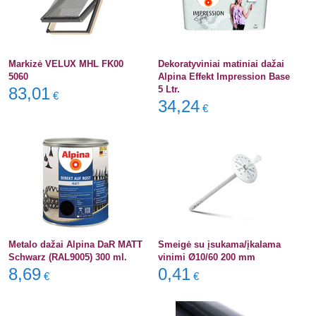
Markizė VELUX MHL FK00
Dekoratyviniai matiniai dažai
5060
Alpina Effekt Impression Base
83,01
5 Ltr.
€
34,24
€
Metalo dažai Alpina DaR MATT
Smeigė su įsukama/įkalama
Schwarz (RAL9005) 300 ml.
vinimi Ø10/60 200 mm
8,69
0,41
€
€