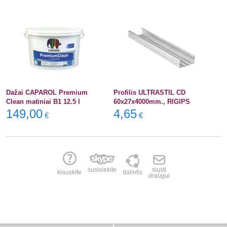
Dažai CAPAROL Premium
Profilis ULTRASTIL CD
Clean matiniai B1 12.5 l
60x27x4000mm., RIGIPS
149,00
4,65
€
€
susisiekite
siųsti
klauskite
dalintis
draugui