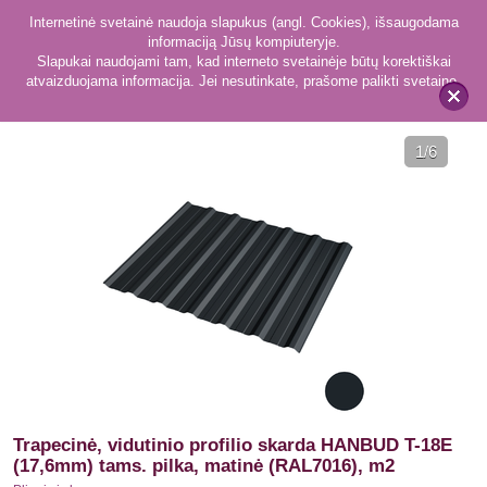
Internetinė svetainė naudoja slapukus (angl. Cookies), išsaugodama
informaciją Jūsų kompiuteryje.
Slapukai naudojami tam, kad interneto svetainėje būtų korektiškai
atvaizduojama informacija. Jei nesutinkate, prašome palikti svetainę.
416
Plieninė danga
x
1
/6
Trapecinė, vidutinio profilio skarda HANBUD T-18E
(17,6mm) tams. pilka, matinė (RAL7016), m2