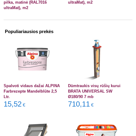
pilka, matinė (RAL7016
ultraMat), m2
ultraMat), m2
Populiariausios prekės
Spalvoti vidaus dažai ALPINA
Dūmtraukis visų rūšių kurui
Farbrezepte Mandelblüte 2,5
BRATA UNIVERSAL SW
Ltr.
Ø180/90 7 mb
15,52
710,11
€
€