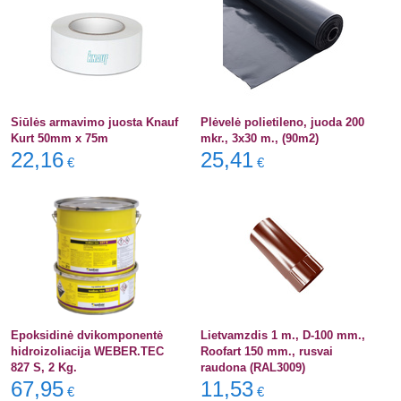
Siūlės armavimo juosta Knauf
Plėvelė polietileno, juoda 200
Kurt 50mm x 75m
mkr., 3x30 m., (90m2)
22,16
25,41
€
€
Epoksidinė dvikomponentė
Lietvamzdis 1 m., D-100 mm.,
hidroizoliacija WEBER.TEC
Roofart 150 mm., rusvai
827 S, 2 Kg.
raudona (RAL3009)
67,95
11,53
€
€