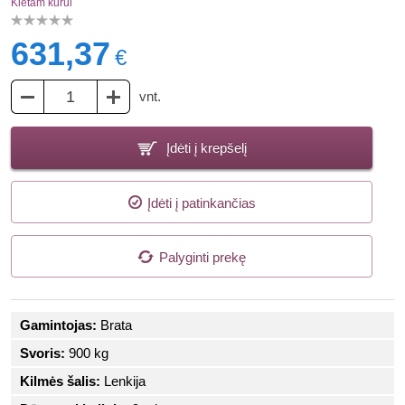
Kietam kurui
631,37
€
vnt.
Įdėti į krepšelį
Įdėti į patinkančias
Palyginti prekę
Gamintojas:
Brata
Svoris:
900 kg
Kilmės šalis:
Lenkija