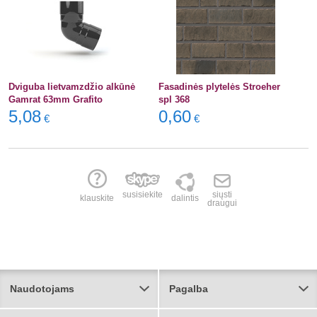
Dviguba lietvamzdžio alkūnė
Fasadinės plytelės Stroeher
Gamrat 63mm Grafito
spl 368
5,08
0,60
€
€
susisiekite
siųsti
klauskite
dalintis
draugui
Naudotojams
Pagalba