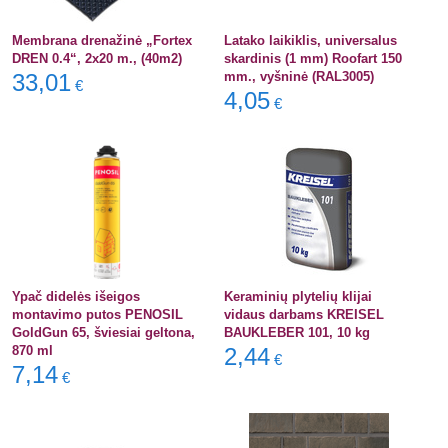
Membrana drenažinė „Fortex
Latako laikiklis, universalus
DREN 0.4“, 2x20 m., (40m2)
skardinis (1 mm) Roofart 150
33,01
mm., vyšninė (RAL3005)
€
4,05
€
Ypač didelės išeigos
Keraminių plytelių klijai
montavimo putos PENOSIL
vidaus darbams KREISEL
GoldGun 65, šviesiai geltona,
BAUKLEBER 101, 10 kg
870 ml
2,44
€
7,14
€