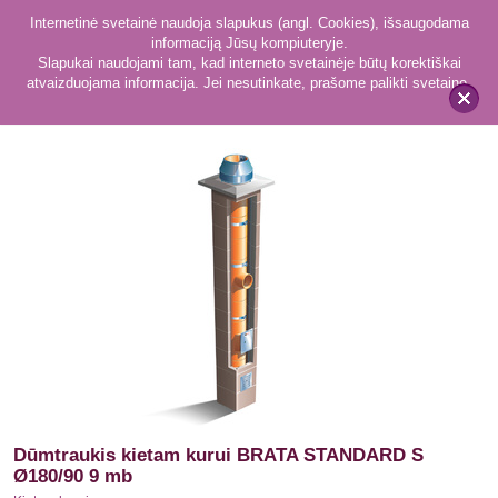
Internetinė svetainė naudoja slapukus (angl. Cookies), išsaugodama
informaciją Jūsų kompiuteryje.
Slapukai naudojami tam, kad interneto svetainėje būtų korektiškai
atvaizduojama informacija. Jei nesutinkate, prašome palikti svetainę.
42
Kietam kurui
x
Dūmtraukis kietam kurui BRATA STANDARD S
Ø180/90 9 mb