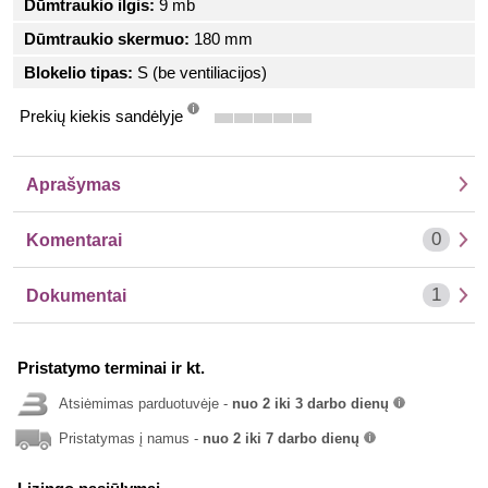
Dūmtraukio ilgis:
9 mb
Dūmtraukio skermuo:
180 mm
Blokelio tipas:
S (be ventiliacijos)
Prekių kiekis sandėlyje
info
Aprašymas
0
Komentarai
1
Dokumentai
Pristatymo terminai ir kt.
Atsiėmimas parduotuvėje -
nuo 2 iki 3 darbo dienų
info
Pristatymas į namus -
nuo 2 iki 7 darbo dienų
info