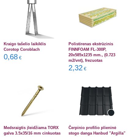
Kraigo tašelio laikiklis
Polistirenas ekstrūzinis
Corotop Coroblach
FINNFOAM FL-300P,
0,68
20x585x1235 mm., (0.723
€
m2/vnt), frezuotas
2,32
€
Medsraigtis įleidžiama TORX
Čerpinio profilio plieninė
galva 3.5x35/16 mm cinkuotas
stogo danga Hanbud "Argilla"