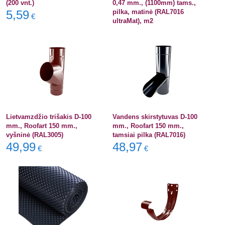
(200 vnt.)
0,47 mm., (1100mm) tams.,
5,59
pilka, matinė (RAL7016
€
ultraMat), m2
Lietvamzdžio trišakis D-100
Vandens skirstytuvas D-100
mm., Roofart 150 mm.,
mm., Roofart 150 mm.,
vyšninė (RAL3005)
tamsiai pilka (RAL7016)
49,99
48,97
€
€