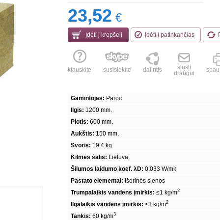
23,52
€
Įdėti į krepšelį
Įdėti į patinkančias
siųsti
klauskite
susisiekite
dalintis
spaus
draugui
Gamintojas:
Paroc
Ilgis:
1200 mm.
Plotis:
600 mm.
Aukštis:
150 mm.
Svoris:
19.4 kg
Kilmės šalis:
Lietuva
Šilumos laidumo koef. λD:
0,033 W/mk
Pastato elementai:
Išorinės sienos
2
Trumpalaikis vandens įmirkis:
≤1 kg/m
2
Ilgalaikis vandens įmirkis:
≤3 kg/m
3
Tankis:
60 kg/m