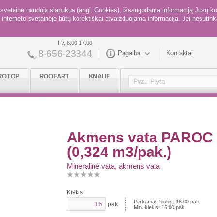
ė svetainė naudoja slapukus (angl. Cookies), išsaugodama informaciją Jūsų ko
interneto svetainėje būtų korektiškai atvaizduojama informacija. Jei nesutinka
I-V, 8:00-17:00
8-656-23344
Pagalba
Kontaktai
ROTOP
ROOFART
KNAUF
Akmens vata PAROC 
(0,324 m3/pak.)
Mineralinė vata, akmens vata
Kiekis
Perkamas kiekis:
16.00
pak.
pak
Min. kiekis:
16.00
pak.