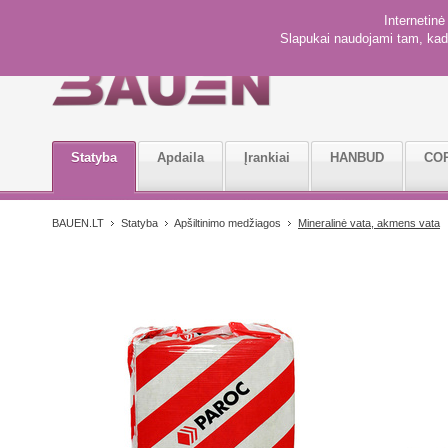
Internetin
Slapukai naudojami tam, kad 
Statyba
Apdaila
Įrankiai
HANBUD
CO
BAUEN.LT
Statyba
Apšiltinimo medžiagos
Mineralinė vata, akmens vata