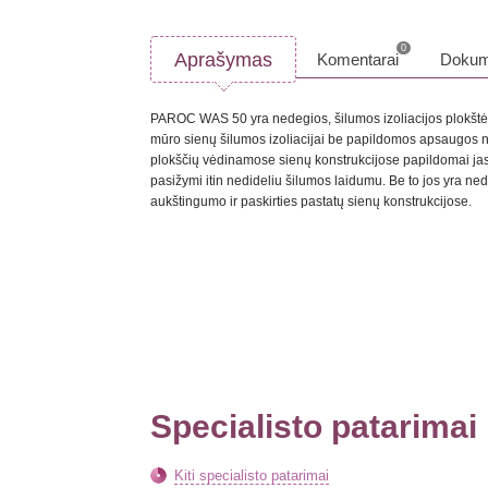
0
Aprašymas
Komentarai
Dokum
PAROC WAS 50 yra nedegios, šilumos izoliacijos plokštės
mūro sienų šilumos izoliacijai be papildomos apsaugos nu
plokščių vėdinamose sienų konstrukcijose papildomai jas
pasižymi itin nedideliu šilumos laidumu. Be to jos yra ne
aukštingumo ir paskirties pastatų sienų konstrukcijose.
Specialisto patarimai
Kiti specialisto patarimai