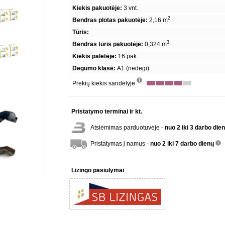
Kiekis pakuotėje:
3 vnt.
2
Bendras plotas pakuotėje:
2,16 m
Tūris:
3
Bendras tūris pakuotėje:
0,324 m
Kiekis paletėje:
16 pak.
Degumo klasė:
A1 (nedegi)
Prekių kiekis sandėlyje
info
Pristatymo terminai ir kt.
Atsiėmimas parduotuvėje -
nuo 2 iki 3 darbo die
Pristatymas į namus -
nuo 2 iki 7 darbo dienų
inf
Lizingo pasiūlymai