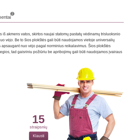
2
entai
 iš akmens vatos, skirtos naujai statomų pastatų vėdinamų trisluoksnio
o vėjo. Be to šios plokštės gali būti naudojamos vietoje universalių
 apsaugant nuo vėjo pagal norminius reikalavimus. Šios plokštės
degios, tad gaisriniu požiūriu be apribojimų gali būti naudojamos įvairaus
15
straipsnių
Klausti