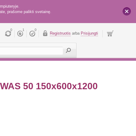
mpiuteryje.
te, prašome palikti svetainę.
x
0
1
0
Registruotis
arba
Prisijungti
WAS 50 150x600x1200