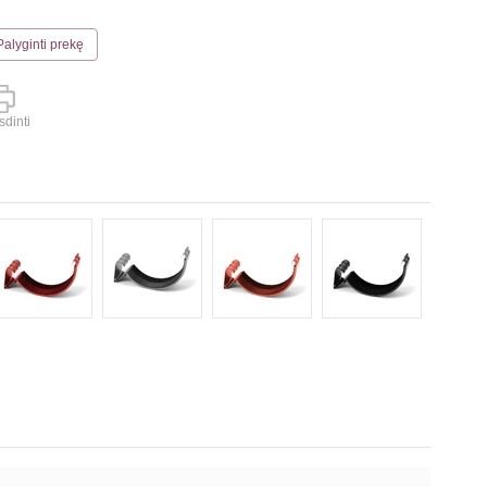
Palyginti prekę
dinti