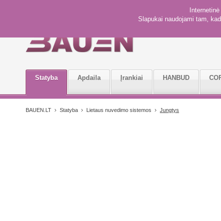
Internetin
Slapukai naudojami tam, kad 
Statyba
Apdaila
Įrankiai
HANBUD
CO
BAUEN.LT
Statyba
Lietaus nuvedimo sistemos
Jungtys