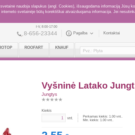
ė svetainė naudoja slapukus (angl. Cookies), išsaugodama informaciją Jūsų ko
interneto svetainėje būtų korektiškai atvaizduojama informacija. Jei nesutinka
I-V, 8:00-17:00
8-656-23344
Pagalba
Kontaktai
ROTOP
ROOFART
KNAUF
Vyšninė Latako Jung
Jungtys
Kiekis
Perkamas kiekis:
1.00
vnt..
vnt.
Min. kiekis:
1.00
vnt..