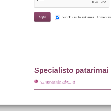
Sutinku su taisyklėmis. Komenta
Specialisto patarimai
Kiti specialisto patarimai