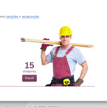
vimo
taisyklės
ir
atsakomybė
.
15
straipsnių
Klausti