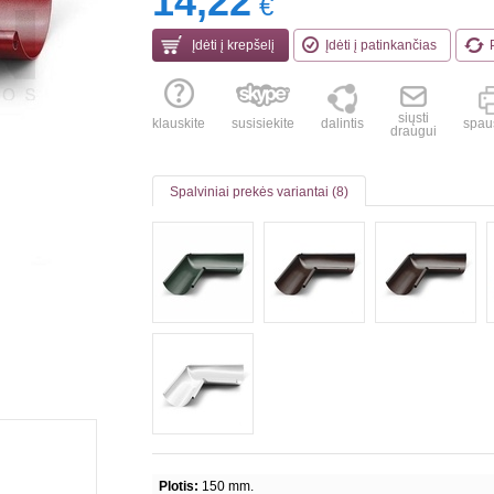
14,22
€
Įdėti į krepšelį
Įdėti į patinkančias
siųsti
klauskite
susisiekite
dalintis
spaus
draugui
Spalviniai prekės variantai (8)
Plotis:
150 mm.