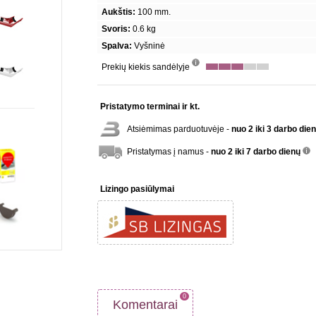
Aukštis:
100 mm.
Svoris:
0.6 kg
Spalva:
Vyšninė
Prekių kiekis sandėlyje
info
Pristatymo terminai ir kt.
Atsiėmimas parduotuvėje -
nuo 2 iki 3 darbo die
Pristatymas į namus -
nuo 2 iki 7 darbo dienų
inf
Lizingo pasiūlymai
0
Komentarai