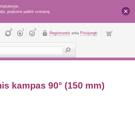
mpiuteryje.
te, prašome palikti svetainę.
x
0
1
0
Registruotis
arba
Prisijungti
inis kampas 90° (150 mm)