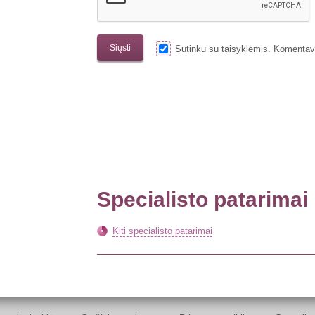
Sutinku su taisyklėmis. Komenta
Specialisto patarimai
Kiti specialisto patarimai