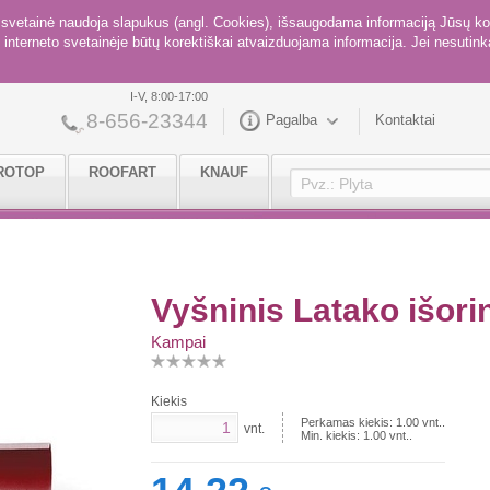
ė svetainė naudoja slapukus (angl. Cookies), išsaugodama informaciją Jūsų ko
interneto svetainėje būtų korektiškai atvaizduojama informacija. Jei nesutinka
I-V, 8:00-17:00
8-656-23344
Pagalba
Kontaktai
ROTOP
ROOFART
KNAUF
Vyšninis Latako išor
Kampai
Kiekis
Perkamas kiekis:
1.00
vnt..
vnt.
Min. kiekis:
1.00
vnt..