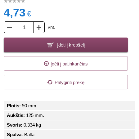
4,73
€
vnt.
Įdėti į krepšelį
Įdėti į patinkančias
Palyginti prekę
Plotis:
90 mm.
Aukštis:
125 mm.
Svoris:
0.334 kg
Spalva:
Balta