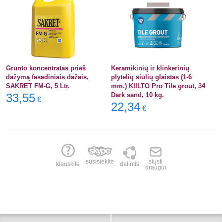
Grunto koncentratas prieš
Keramikinių ir klinkerinių
dažymą fasadiniais dažais,
plytelių siūlių glaistas (1-6
SAKRET FM-G, 5 Ltr.
mm.) KIILTO Pro Tile grout, 34
33,55
Dark sand, 10 kg.
€
22,34
€
susisiekite
siųsti
klauskite
dalintis
draugui