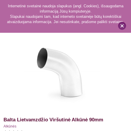
Internetinė svetainė naudoja slapukus (angl. Cookies), išsaugodama
informaciją Jūsų kompiuteryje.
Slapukai naudojami tam, kad interneto svetainėje būtų korektiškai
atvaizduojama informacija. Jei nesutinkate, prašome palikti svetainę.
88
Alkūnės
x
Balta Lietvamzdžio Viršutinė Alkūnė 90mm
Alkūnės