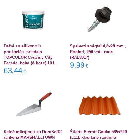
Dažai su silikono ir
Spalvoti sraigtai 4,8x28 mm.,
priešpelės. priedais
Roofart, 250 vnt., ruda
TOPCOLOR Ceramic City
(RAL8017)
Facade, balta (A bazė) 10 L
9,99
€
63,44
€
Kelnė mūrijimui su DuraSoft®
Šiferis Eternit Gotika 585x920
rankena MARSHALLTOWN
(L11), klasikinė raudona