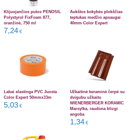
Klijuojančios putos PENOSIL
Aukštos kokybės plokščias
Polystyrol FixFoam 877,
teptukas medžio apsaugai
oranžinė, 750 ml
40mm Color Expert
7,24
€
Labai elastinga PVC Juosta
Užkaitinė keraminė čerpė su
Color Expert 50mmx33m
dvigubu užkaitu
5,03
WIENERBERGER KORAMIC
€
Marsylka, raudona blizgi
angoba
1,34
€