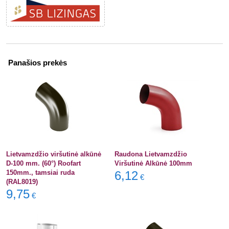
Panašios prekės
Lietvamzdžio viršutinė alkūnė
Raudona Lietvamzdžio
D-100 mm. (60°) Roofart
Viršutinė Alkūnė 100mm
150mm., tamsiai ruda
6,12
€
(RAL8019)
9,75
€