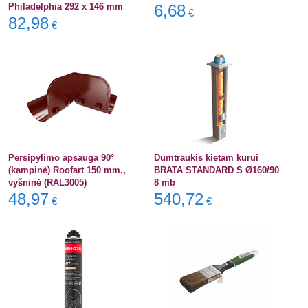
Philadelphia 292 x 146 mm
6,68
€
82,98
€
Persipylimo apsauga 90°
Dūmtraukis kietam kurui
(kampinė) Roofart 150 mm.,
BRATA STANDARD S Ø160/90
vyšninė (RAL3005)
8 mb
48,97
540,72
€
€