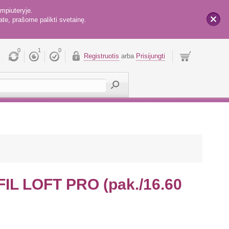
mpiuteryje.
te, prašome palikti svetainę.
x
0
1
0
Registruotis
arba
Prisijungti
FIL LOFT PRO (pak./16.60