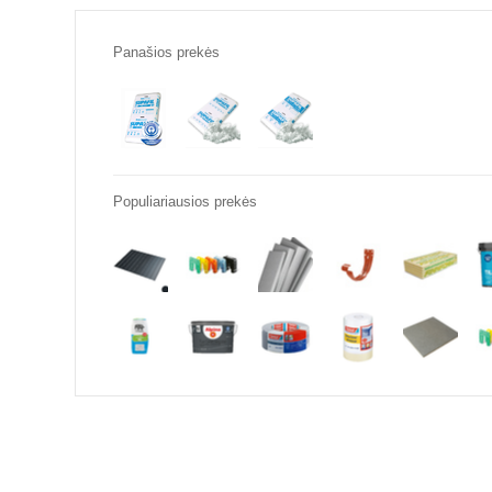
Panašios prekės
Populiariausios prekės