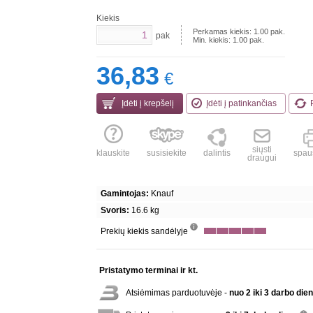
Kiekis
Perkamas kiekis:
1.00
pak.
pak
Min. kiekis:
1.00
pak.
36,83
€
Įdėti į krepšelį
Įdėti į patinkančias
siųsti
klauskite
susisiekite
dalintis
spaus
draugui
Gamintojas:
Knauf
Svoris:
16.6 kg
Prekių kiekis sandėlyje
info
Pristatymo terminai ir kt.
Atsiėmimas parduotuvėje -
nuo 2 iki 3 darbo die