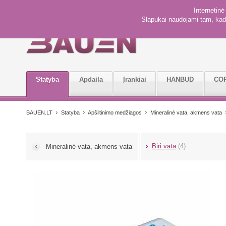
Internetin
Slapukai naudojami tam, kad 
Statyba
Apdaila
Įrankiai
HANBUD
CO
BAUEN.LT
Statyba
Apšiltinimo medžiagos
Mineralinė vata, akmens vata
Biri vata
(4)
Mineralinė vata, akmens vata