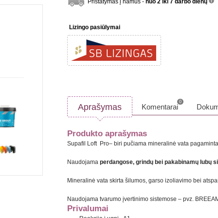
Pristatymas į namus -
nuo 2 iki 7 darbo dienų
inf
Lizingo pasiūlymai
0
Aprašymas
Komentarai
Dokum
Produkto aprašymas
Supafil Loft Pro– biri pučiama mineralinė vata pagaminta 
Naudojama
perdangose, grindų bei pakabinamų lubų s
Mineralinė vata skirta šilumos, garso izoliavimo bei ats
Naudojama tvarumo įvertinimo sistemose – pvz. BREEA
Privalumai