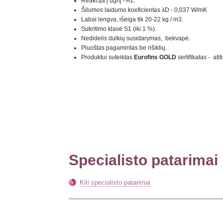
Reakcija į ugnį - A1.
Šilumos laidumo koeficientas λD - 0,037 W/mK
Labai lengva, išeiga tik 20-22 kg / m3.
Sukritimo klasė S1 (iki 1 %).
Nedidelis dulkių susidarymas, bekvapė.
Pluoštas pagamintas be rišiklių.
Produktui suteiktas
Eurofins GOLD
sertifikatas - at
Specialisto patarimai
Kiti specialisto patarimai