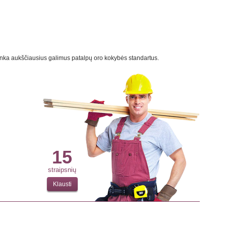
itinka aukščiausius galimus patalpų oro kokybės standartus.
15
straipsnių
Klausti