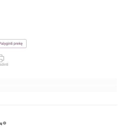
Palyginti prekę
dinti
nų
info