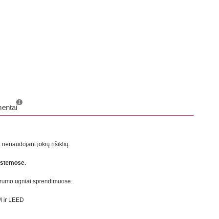
o
1
entai
nenaudojant jokių rišiklių.
istemose.
parumo ugniai sprendimuose.
M ir LEED