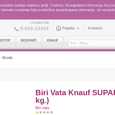
ė svetainė naudoja slapukus (angl. Cookies), išsaugodama informaciją Jūsų ko
interneto svetainėje būtų korektiškai atvaizduojama informacija. Jei nesutinka
I-V, 8:00-17:00
8-656-23344
Pagalba
Kontaktai
ROTOP
ROOFART
KNAUF
Biri vata
Biri Vata Knauf SUPA
kg.)
Biri vata