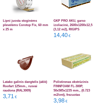
Lipni juosta stoginėms
GKP PRO AKU, garso
plevelėms Corotop Fix, 60 mm
izoliacinė, 2600x1200x12,5
x 25 m
(3,12 m2), RIGIPS
14,40
€
Latako galinis dangtelis (aklė)
Polistirenas ekstrūzinis
Roofart 125mm., rusvai
FINNFOAM FL-300P,
raudona (RAL3009)
50x585x1235 mm., (0.723
3,71
m2/vnt), frezuotas
€
3,98
€