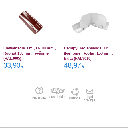
Lietvamzdis 3 m., D-100 mm.,
Persipylimo apsauga 90°
Roofart 150 mm., vyšninė
(kampinė) Roofart 150 mm.,
(RAL3005)
balta (RAL9010)
33,90
48,97
€
€
susisiekite
siųsti
klauskite
dalintis
draugui