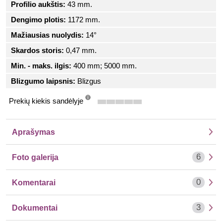
Profilio aukštis:
43 mm.
Dengimo plotis:
1172 mm.
Mažiausias nuolydis:
14°
Skardos storis:
0,47 mm.
Min. - maks. ilgis:
400 mm; 5000 mm.
Blizgumo laipsnis:
Blizgus
Prekių kiekis sandėlyje
info
Aprašymas
6
Foto galerija
0
Komentarai
3
Dokumentai