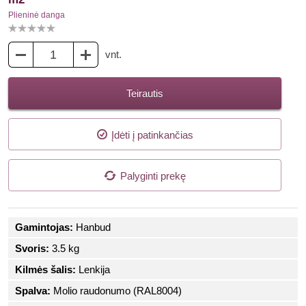
Plieninė danga
vnt.
Teirautis
Įdėti į patinkančias
Palyginti prekę
Gamintojas:
Hanbud
Svoris:
3.5 kg
Kilmės šalis:
Lenkija
Spalva:
Molio raudonumo (RAL8004)