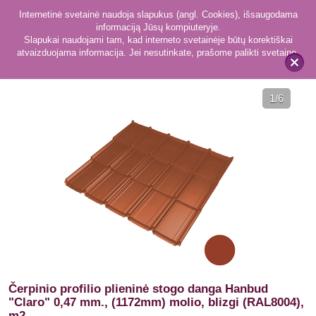
Internetinė svetainė naudoja slapukus (angl. Cookies), išsaugodama
informaciją Jūsų kompiuteryje.
Slapukai naudojami tam, kad interneto svetainėje būtų korektiškai
atvaizduojama informacija. Jei nesutinkate, prašome palikti svetainę.
416
Plieninė danga
x
1
/6
Čerpinio profilio plieninė stogo danga Hanbud
"Claro" 0,47 mm., (1172mm) molio, blizgi (RAL8004),
m2