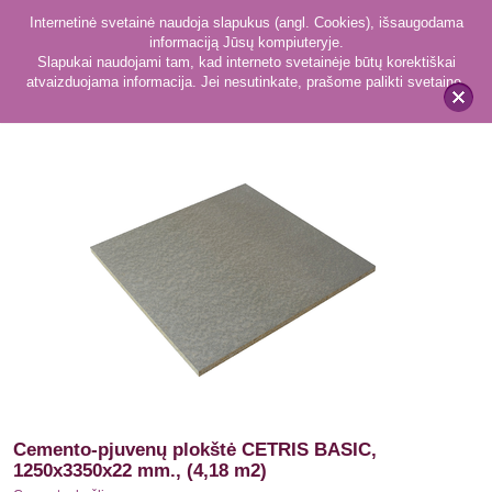
Internetinė svetainė naudoja slapukus (angl. Cookies), išsaugodama
informaciją Jūsų kompiuteryje.
Slapukai naudojami tam, kad interneto svetainėje būtų korektiškai
atvaizduojama informacija. Jei nesutinkate, prašome palikti svetainę.
14
Cemento drožlių
x
Cemento-pjuvenų plokštė CETRIS BASIC,
1250x3350x22 mm., (4,18 m2)