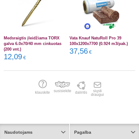
Medsraigtis įleidžiama TORX
Vata Knauf NatuRoll Pro 39
galva 6.0x70/40 mm cinkuotas
100x1200x7700 (0.924 m3/pak.)
(200 vnt.)
37,56
€
12,09
€
susisiekite
siųsti
klauskite
dalintis
draugui
Naudotojams
Pagalba