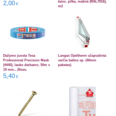
2,00
tams. pilka, matinė (RAL7016),
€
m2
Dažymo juosta Tesa
Langas Optitherm užapvalinta
Professional Precision Mask
varčia baltos sp. (40mm
(4440), lauko darbams, 50m x
paketas)
19 mm., 26sav.
5,40
€