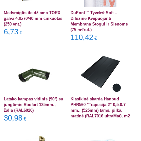
Medsraigtis įleidžiama TORX
DuPont™ Tyvek® Soft –
galva 4.0x70/40 mm cinkuotas
Difuzinė Kvėpuojanti
(250 vnt.)
Membrana Stogui ir Sienoms
6,73
(75 m²/rul.)
€
110,42
€
Latako kampas vidinis (90°) su
Klasikinė skarda Hanbud
jungtimis Roofart 125mm.,
PHR560 "Trapecija 2" 0,5-0.7
žalia (RAL6020)
mm., (525mm) tams. pilka,
30,98
matinė (RAL7016 ultraMat), m2
€