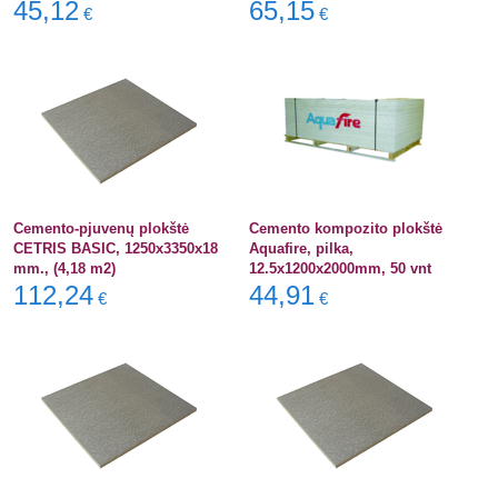
45,12
65,15
€
€
Cemento-pjuvenų plokštė
Cemento kompozito plokštė
CETRIS BASIC, 1250x3350x18
Aquafire, pilka,
mm., (4,18 m2)
12.5x1200x2000mm, 50 vnt
112,24
44,91
€
€