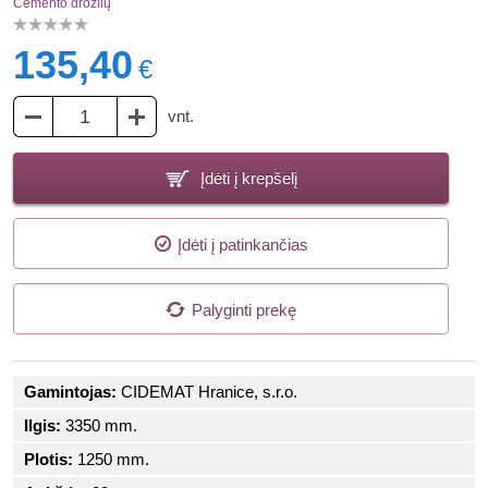
Cemento drožlių
135,40
€
vnt.
Įdėti į krepšelį
Įdėti į patinkančias
Palyginti prekę
Gamintojas:
CIDEMAT Hranice, s.r.o.
Ilgis:
3350 mm.
Plotis:
1250 mm.