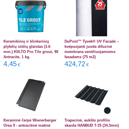
Keramikinių ir klinkerinių
DuPont™ Tyvek® UV Facade –
plytelių siūlių glaistas (1-6
kvėpuojanti juoda difuzinė
mm.) KIILTO Pro Tile grout, 48
membrana ventiliuojamiems
Antracite, 1 kg.
fasadams (75 m2)
4,45
424,72
€
€
Keraminė čerpė Wienerberger
Trapecinė, aukšto profilio
Orea 9 - antracitinė matinė
skarda HANBUD T-35 (34,5mm)