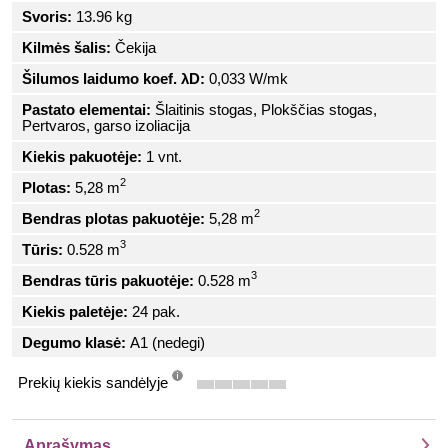
Svoris:
13.96 kg
Kilmės šalis:
Čekija
Šilumos laidumo koef. λD:
0,033 W/mk
Pastato elementai:
Šlaitinis stogas, Plokščias stogas,
Pertvaros, garso izoliacija
Kiekis pakuotėje:
1 vnt.
2
Plotas:
5,28 m
2
Bendras plotas pakuotėje:
5,28 m
3
Tūris:
0.528 m
3
Bendras tūris pakuotėje:
0.528 m
Kiekis paletėje:
24 pak.
Degumo klasė:
A1 (nedegi)
Prekių kiekis sandėlyje
info
Aprašymas