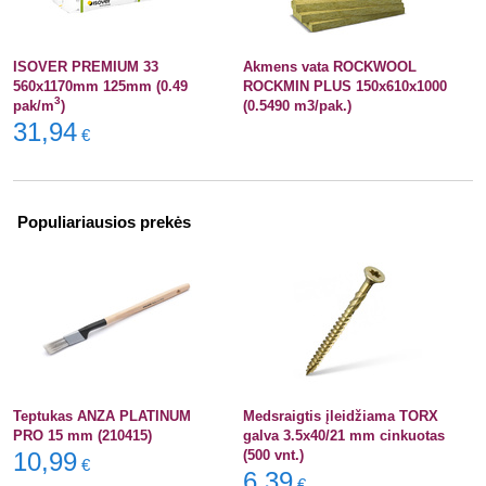
ISOVER PREMIUM 33
Akmens vata ROCKWOOL
560x1170mm 125mm (0.49
ROCKMIN PLUS 150x610x1000
3
pak/m
)
(0.5490 m3/pak.)
31,94
€
Populiariausios prekės
Teptukas ANZA PLATINUM
Medsraigtis įleidžiama TORX
PRO 15 mm (210415)
galva 3.5x40/21 mm cinkuotas
10,99
(500 vnt.)
€
6,39
€