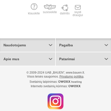
susisiekite
siųsti
klauskite
dalintis
draugui
Naudotojams
Pagalba
Apie mus
Patarimai
© 2009-2024 UAB „BAUEN”, www.bauen.lt.
Visos teisės saugomos.
Privatumo politika
.
Svetainių talpinimas:
Interneto svetainių kūrimas: