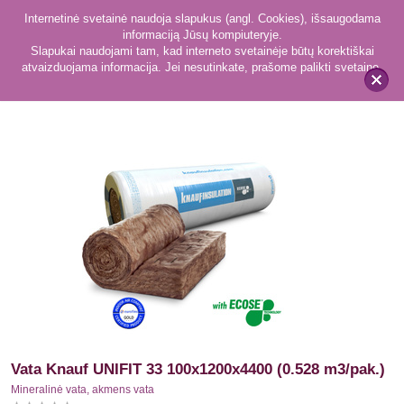
Internetinė svetainė naudoja slapukus (angl. Cookies), išsaugodama
informaciją Jūsų kompiuteryje.
Slapukai naudojami tam, kad interneto svetainėje būtų korektiškai
atvaizduojama informacija. Jei nesutinkate, prašome palikti svetainę.
169
Mineralinė vata, akmens vata
x
Vata Knauf UNIFIT 33 100x1200x4400 (0.528 m3/pak.)
Mineralinė vata, akmens vata