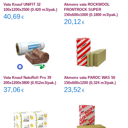
Vata Knauf UNIFIT 32
Akmens vata ROCKWOOL
100x1200x3500 (0.420 m3/pak.)
FRONTROCK SUPER
40,69
150x600x1000 (0.1800 m3/pak.)
€
20,12
€
Vata Knauf NatuRoll Pro 39
Akmens vata PAROC WAS 50
200x1200x3800 (0.912m3/pak.)
150x600x1200 (0,324 m3/pak.)
37,06
23,52
€
€