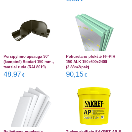
Persipylimo apsauga 90°
Poliuretano plokštė FF-PIR
(kampinė) Roofart 150 mm.,
150 ALK 150x600x2400
tamsiai ruda (RAL8019)
(2.88m2/pak)
48,97
90,15
€
€
Polistireno putplastis
Tinkas akrilinis SAKRET AP B