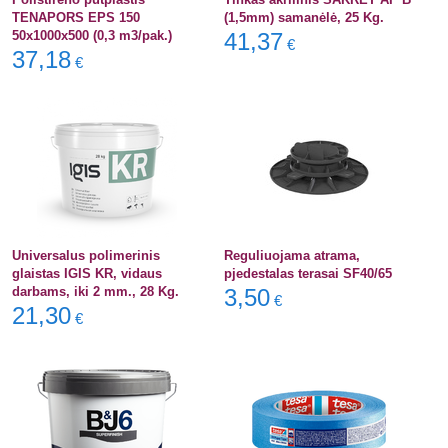
TENAPORS EPS 150
(1,5mm) samanėlė, 25 Kg.
50x1000x500 (0,3 m3/pak.)
41,37
€
37,18
€
Universalus polimerinis
Reguliuojama atrama,
glaistas IGIS KR, vidaus
pjedestalas terasai SF40/65
darbams, iki 2 mm., 28 Kg.
3,50
€
21,30
€