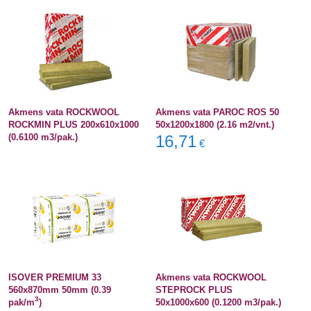
Akmens vata ROCKWOOL
Akmens vata PAROC ROS 50
ROCKMIN PLUS 200x610x1000
50x1200x1800 (2.16 m2/vnt.)
(0.6100 m3/pak.)
16,71
€
ISOVER PREMIUM 33
Akmens vata ROCKWOOL
560x870mm 50mm (0.39
STEPROCK PLUS
3
pak/m
)
50x1000x600 (0.1200 m3/pak.)