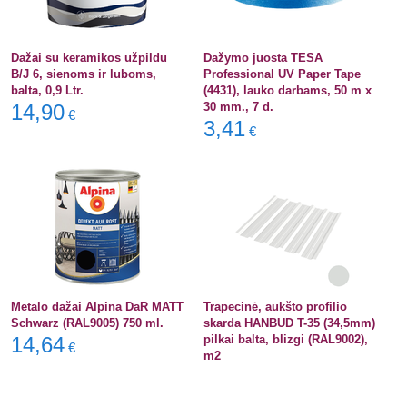
Dažai su keramikos užpildu
Dažymo juosta TESA
B/J 6, sienoms ir luboms,
Professional UV Paper Tape
balta, 0,9 Ltr.
(4431), lauko darbams, 50 m x
14,90
30 mm., 7 d.
€
3,41
€
Metalo dažai Alpina DaR MATT
Trapecinė, aukšto profilio
Schwarz (RAL9005) 750 ml.
skarda HANBUD T-35 (34,5mm)
14,64
pilkai balta, blizgi (RAL9002),
€
m2