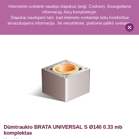
Internetinė svetainė naudoja slapukus (angl. Cookies), išsaugodama
informaciją Jūsų kompiuteryje.
Slapukai naudojami tam, kad interneto svetainėje būtų korektiškai
atvaizduojama informacija. Jei nesutinkate, prašome palikti svetainę.
50
Visų rūšių kurui
x
Dūmtraukio BRATA UNIVERSAL S Ø140 0.33 mb
komplektas