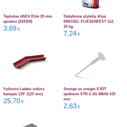
Teptukas ANZA Elite 20 mm
Statybiniai plytelių klijai
apvalus (224320)
KREISEL FLIESENFEST 112,
3,69
25 kg.
€
7,24
€
Vyšninis Latako vidinis
Smeigė su sraigtu EJOT
kampas 135° (125 mm)
ejotherm STR U 2G Ø8/60 435
25,70
mm
€
2,63
€