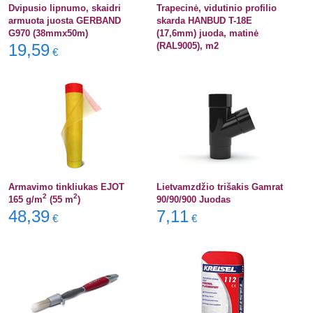
Dvipusio lipnumo, skaidri
Trapecinė, vidutinio profilio
armuota juosta GERBAND
skarda HANBUD T-18E
G970 (38mmx50m)
(17,6mm) juoda, matinė
19,59
(RAL9005), m2
€
Armavimo tinkliukas EJOT
Lietvamzdžio trišakis Gamrat
2
2
165 g/m
(55 m
)
90/90/900 Juodas
48,39
7,11
€
€