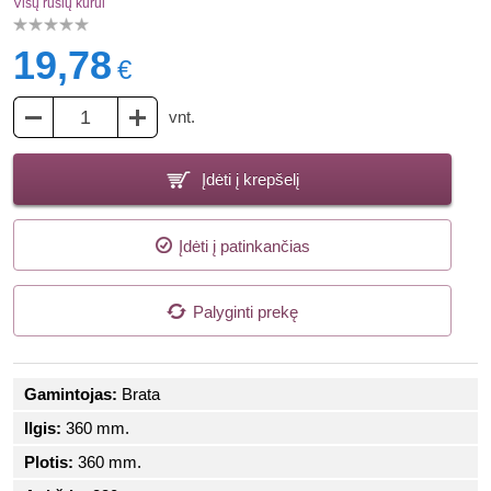
Visų rūšių kurui
19,78
€
vnt.
Įdėti į krepšelį
Įdėti į patinkančias
Palyginti prekę
Gamintojas:
Brata
Ilgis:
360 mm.
Plotis:
360 mm.