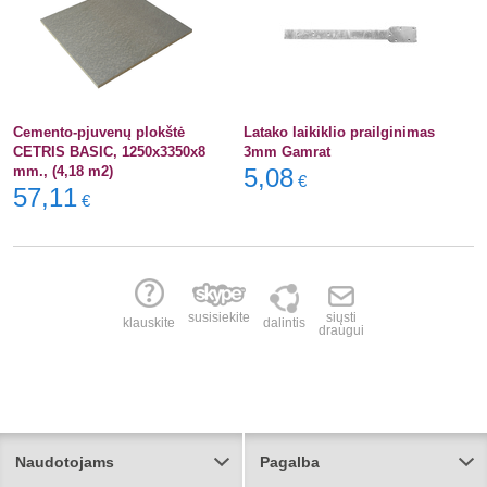
Cemento-pjuvenų plokštė
Latako laikiklio prailginimas
CETRIS BASIC, 1250x3350x8
3mm Gamrat
mm., (4,18 m2)
5,08
€
57,11
€
susisiekite
siųsti
klauskite
dalintis
draugui
Naudotojams
Pagalba