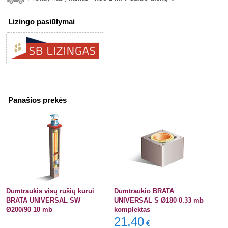
info
Lizingo pasiūlymai
Panašios prekės
Dūmtraukis visų rūšių kurui
Dūmtraukio BRATA
BRATA UNIVERSAL SW
UNIVERSAL S Ø180 0.33 mb
Ø200/90 10 mb
komplektas
21,40
€