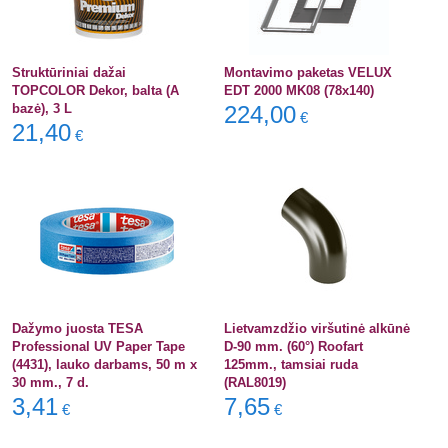
Struktūriniai dažai
Montavimo paketas VELUX
TOPCOLOR Dekor, balta (A
EDT 2000 MK08 (78x140)
bazė), 3 L
224,00
€
21,40
€
Dažymo juosta TESA
Lietvamzdžio viršutinė alkūnė
Professional UV Paper Tape
D-90 mm. (60°) Roofart
(4431), lauko darbams, 50 m x
125mm., tamsiai ruda
30 mm., 7 d.
(RAL8019)
3,41
7,65
€
€