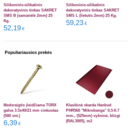
Silikoninis-silikatinis
Silikoninis-silikatinis
dekoratyvinis tinkas SAKRET
dekoratyvinis tinkas SAKRET
SMS B (samanėlė 2mm) 25
SMS L (lietutis 2mm) 25 Kg.
Kg.
59,23
€
52,19
€
Populiariausios prekės
Medsraigtis įleidžiama TORX
Klasikinė skarda Hanbud
galva 3.5x40/21 mm cinkuotas
PHR560 "Mikrobanga" 0,5-0.7
(500 vnt.)
mm., (525mm) vyšninė, blizgi
6,39
(RAL3005), m2
€