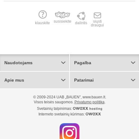
susisiekite
siųsti
klauskite
dalintis
draugui
Naudotojams
Pagalba
Apie mus
Patarimai
© 2009-2024 UAB „BAUEN”, www.bauen.lt.
Visos teisės saugomos.
Privatumo politika
.
Svetainių talpinimas:
Interneto svetainių kūrimas: