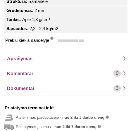
Struktūra:
Samanėlė
Grūdėtumas:
2 mm
Tankis:
Apie 1,3 g/cm³
Sąnaudos:
2,2 - 2,4 kg/m2
Prekių kiekis sandėlyje
info
Aprašymas
0
Komentarai
3
Dokumentai
Pristatymo terminai ir kt.
Atsiėmimas parduotuvėje -
nuo 2 iki 3 darbo dienų
info
Pristatymas į namus -
nuo 2 iki 7 darbo dienų
info