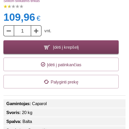
Silikon-silikatinis tinkas
109,96
€
vnt.
Įdėti į krepšelį
Įdėti į patinkančias
Palyginti prekę
Gamintojas:
Caparol
Svoris:
20 kg
Spalva:
Balta