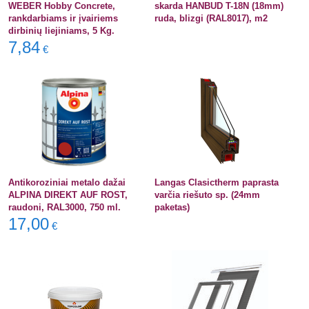
WEBER Hobby Concrete,
skarda HANBUD T-18N (18mm)
rankdarbiams ir įvairiems
ruda, blizgi (RAL8017), m2
dirbinių liejiniams, 5 Kg.
7,84
€
Antikoroziniai metalo dažai
Langas Clasictherm paprasta
ALPINA DIREKT AUF ROST,
varčia riešuto sp. (24mm
raudoni, RAL3000, 750 ml.
paketas)
17,00
€