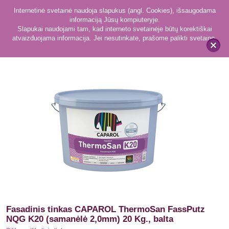
Internetinė svetainė naudoja slapukus (angl. Cookies), išsaugodama
informaciją Jūsų kompiuteryje.
Slapukai naudojami tam, kad interneto svetainėje būtų korektiškai
atvaizduojama informacija. Jei nesutinkate, prašome palikti svetainę.
7
Silikon-silikatinis tinkas
x
Fasadinis tinkas CAPAROL ThermoSan FassPutz
NQG K20 (samanėlė 2,0mm) 20 Kg., balta