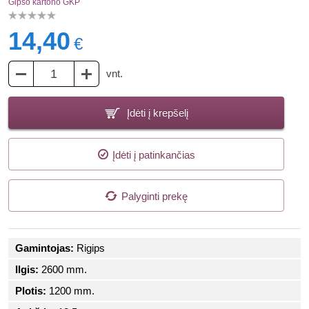
Gipso kartono GKP
14,40
€
vnt.
Įdėti į krepšelį
Įdėti į patinkančias
Palyginti prekę
Gamintojas:
Rigips
Ilgis:
2600 mm.
Plotis:
1200 mm.