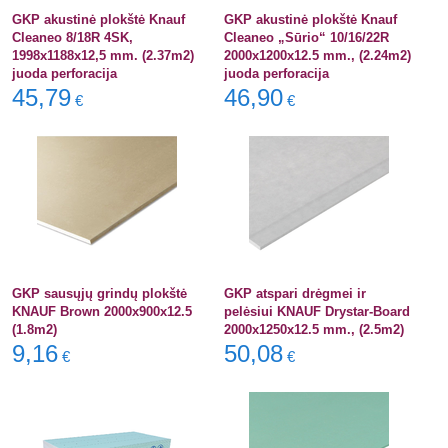
GKP akustinė plokštė Knauf
GKP akustinė plokštė Knauf
Cleaneo 8/18R 4SK,
Cleaneo „Sūrio“ 10/16/22R
1998x1188x12,5 mm. (2.37m2)
2000x1200x12.5 mm., (2.24m2)
juoda perforacija
juoda perforacija
45,79
46,90
€
€
GKP sausųjų grindų plokštė
GKP atspari drėgmei ir
KNAUF Brown 2000x900x12.5
pelėsiui KNAUF Drystar-Board
(1.8m2)
2000x1250x12.5 mm., (2.5m2)
9,16
50,08
€
€