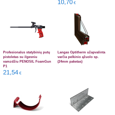
10,70
€
Profesionalus statybinių putų
Langas Optitherm užapvalinta
pistoletas su ilgesniu
varčia pelkinio ąžuolo sp.
vamzdžiu PENOSIL FoamGun
(24mm paketas)
P1
21,54
€