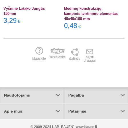
Vyšninė Latako Jungtis
Medinių konstrukcijų
150mm
kampinis tvirtinimo elementas
3,29
40x40x100 mm
€
0,48
€
susisiekite
siųsti
klauskite
dalintis
draugui
Naudotojams
Pagalba
Apie mus
Patarimai
© 2009-2024 UAB „BAUEN”, www.bauen.lt.