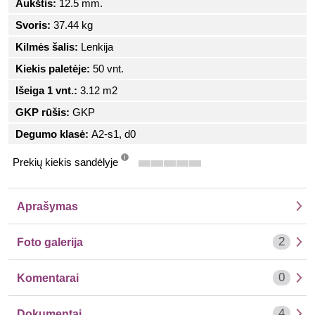
Aukštis:
12.5 mm.
Svoris:
37.44 kg
Kilmės šalis:
Lenkija
Kiekis paletėje:
50 vnt.
Išeiga 1 vnt.:
3.12 m2
GKP rūšis:
GKP
Degumo klasė:
A2-s1, d0
Prekių kiekis sandėlyje
info
Aprašymas
2
Foto galerija
0
Komentarai
4
Dokumentai