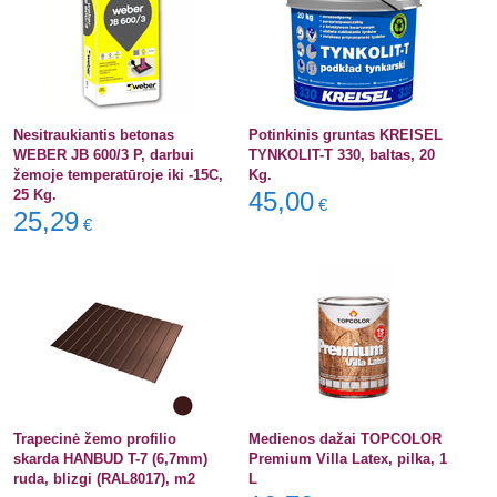
Nesitraukiantis betonas
Potinkinis gruntas KREISEL
WEBER JB 600/3 P, darbui
TYNKOLIT-T 330, baltas, 20
žemoje temperatūroje iki -15C,
Kg.
25 Kg.
45,00
€
25,29
€
Trapecinė žemo profilio
Medienos dažai TOPCOLOR
skarda HANBUD T-7 (6,7mm)
Premium Villa Latex, pilka, 1
ruda, blizgi (RAL8017), m2
L