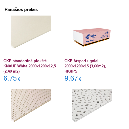
Panašios prekės
GKP standartinė plokštė
GKF Atspari ugniai
KNAUF White 2000x1200x12,5
2000x1200x15 (3,60m2),
(2,40 m2)
RIGIPS
6,75
9,67
€
€