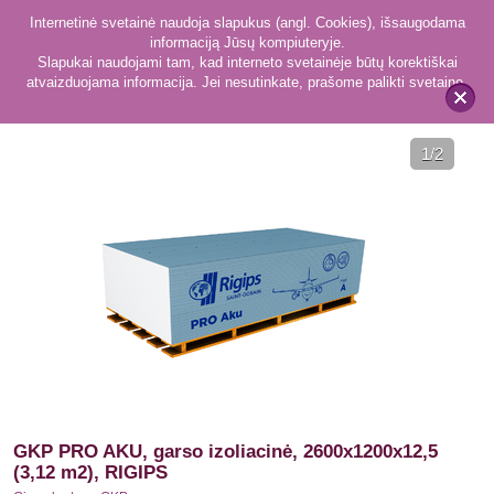
Internetinė svetainė naudoja slapukus (angl. Cookies), išsaugodama
informaciją Jūsų kompiuteryje.
Slapukai naudojami tam, kad interneto svetainėje būtų korektiškai
atvaizduojama informacija. Jei nesutinkate, prašome palikti svetainę.
35
Gipso kartono GKP
x
1
/2
GKP PRO AKU, garso izoliacinė, 2600x1200x12,5
(3,12 m2), RIGIPS