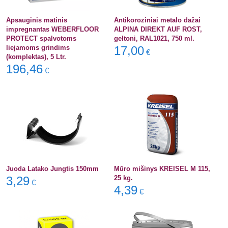
Apsauginis matinis
Antikoroziniai metalo dažai
impregnantas WEBERFLOOR
ALPINA DIREKT AUF ROST,
PROTECT spalvotoms
geltoni, RAL1021, 750 ml.
liejamoms grindims
17,00
€
(komplektas), 5 Ltr.
196,46
€
Juoda Latako Jungtis 150mm
Mūro mišinys KREISEL M 115,
3,29
25 kg.
€
4,39
€