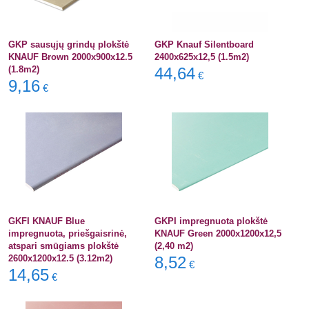
GKP sausųjų grindų plokštė
GKP Knauf Silentboard
KNAUF Brown 2000x900x12.5
2400x625x12,5 (1.5m2)
(1.8m2)
44,64
€
9,16
€
GKFI KNAUF Blue
GKPI impregnuota plokštė
impregnuota, priešgaisrinė,
KNAUF Green 2000x1200x12,5
atspari smūgiams plokštė
(2,40 m2)
2600x1200x12.5 (3.12m2)
8,52
€
14,65
€