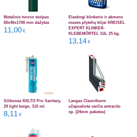
Metalinis tvoros stulpas
Elastingi klinkerio ir akmens
60x40x1700 mm dažytas
masės plytelių klijai KREISEL
11,00
EXPERT KLINKER-
€
KLEBEMÖRTEL 116, 25 kg.
13,14
€
Silikonas KIILTO Pro Sanitary,
Langas Clasictherm
29 light beige, 310 ml.
užapvalinta varčia antracito
8,11
sp. (24mm paketas)
€