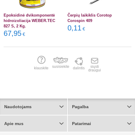
Epoksidinė dvikomponentė
Čerpių laikiklis Corotop
hidroizoliacija WEBER.TEC
Corospin 409
827 S, 2 Kg.
0,11
€
67,95
€
susisiekite
siųsti
klauskite
dalintis
draugui
Naudotojams
Pagalba
Apie mus
Patarimai