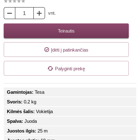
vnt.
Teirautis
Įdėti į patinkančias
Palyginti prekę
Gamintojas:
Tesa
Svoris:
0.2 kg
Kilmės šalis:
Vokietija
Spalva:
Juoda
Juostos ilgis:
25 m