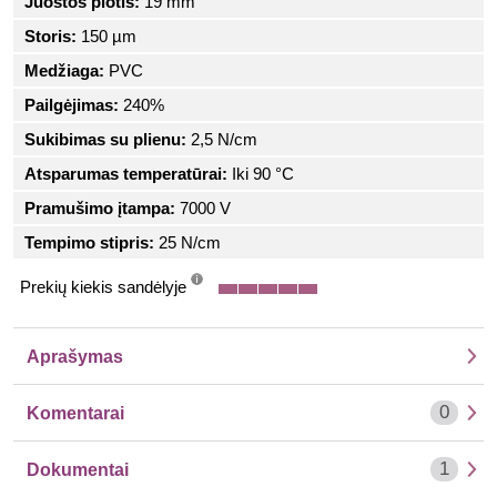
Juostos plotis:
19 mm
Storis:
150 µm
Medžiaga:
PVC
Pailgėjimas:
240%
Sukibimas su plienu:
2,5 N/cm
Atsparumas temperatūrai:
Iki 90 °C
Pramušimo įtampa:
7000 V
Tempimo stipris:
25 N/cm
Prekių kiekis sandėlyje
info
Aprašymas
0
Komentarai
1
Dokumentai