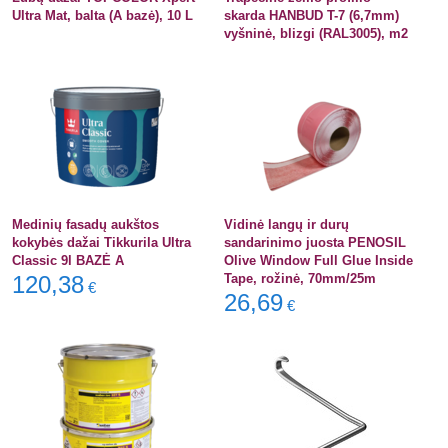
Ultra Mat, balta (A bazė), 10 L
skarda HANBUD T-7 (6,7mm)
vyšninė, blizgi (RAL3005), m2
Medinių fasadų aukštos
Vidinė langų ir durų
kokybės dažai Tikkurila Ultra
sandarinimo juosta PENOSIL
Classic 9l BAZĖ A
Olive Window Full Glue Inside
120,38
Tape, rožinė, 70mm/25m
€
26,69
€