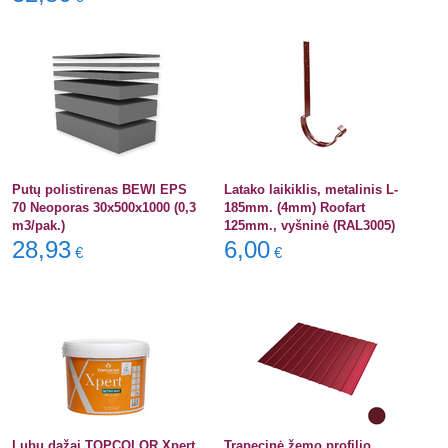
Putų polistirenas BEWI EPS
Latako laikiklis, metalinis L-
70 Neoporas 30x500x1000 (0,3
185mm. (4mm) Roofart
m3/pak.)
125mm., vyšninė (RAL3005)
28,93
6,00
€
€
Lubų dažai TOPCOLOR Xpert
Trapecinė žemo profilio