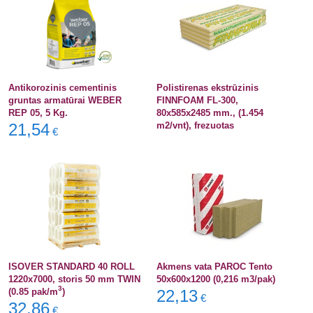
Antikorozinis cementinis
Polistirenas ekstrūzinis
gruntas armatūrai WEBER
FINNFOAM FL-300,
REP 05, 5 Kg.
80x585x2485 mm., (1.454
21,54
m2/vnt), frezuotas
€
ISOVER STANDARD 40 ROLL
Akmens vata PAROC Tento
1220x7000, storis 50 mm TWIN
50x600x1200 (0,216 m3/pak)
3
(0.85 pak/m
)
22,13
€
32,86
€