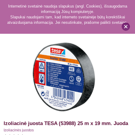
Internetinė svetainė naudoja slapukus (angl. Cookies), išsaugodama
informaciją Jūsų kompiuteryje.
Slapukai naudojami tam, kad interneto svetainėje būtų korektiškai
atvaizduojama informacija. Jei nesutinkate, prašome palikti svetainę.
11
Izoliacinės juostos
x
Izoliacinė juosta TESA (53988) 25 m x 19 mm. Juoda
Izoliacinės juostos