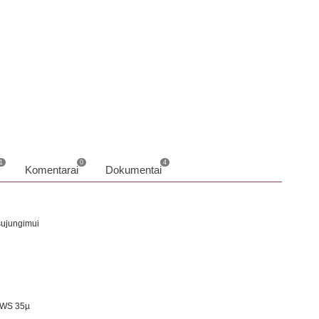
info
o
1
0
4
Komentarai
Dokumentai
 sujungimui
RWS 35µ