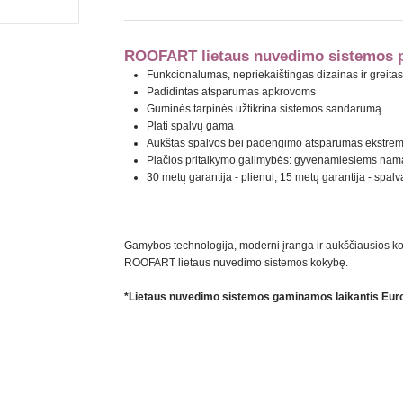
ROOFART lietaus nuvedimo sistemos p
Funkcionalumas, nepriekaištingas dizainas ir greit
Padidintas atsparumas apkrovoms
Guminės tarpinės užtikrina sistemos sandarumą
Plati spalvų gama
Aukštas spalvos bei padengimo atsparumas ekstre
Plačios pritaikymo galimybės: gyvenamiesiems nama
30 metų garantija - plienui, 15 metų garantija - spalv
Gamybos technologija, moderni įranga ir aukščiausios 
ROOFART lietaus nuvedimo sistemos kokybę.
*Lietaus nuvedimo sistemos gaminamos laikantis Eur