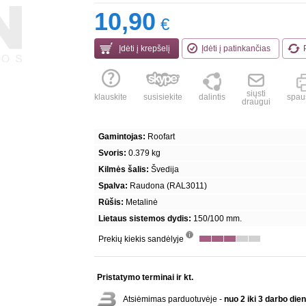
10,90
€
Įdėti į krepšelį
Įdėti į patinkančias
siųsti
klauskite
susisiekite
dalintis
spaus
draugui
Gamintojas:
Roofart
Svoris:
0.379 kg
Kilmės šalis:
Švedija
Spalva:
Raudona (RAL3011)
Rūšis:
Metalinė
Lietaus sistemos dydis:
150/100 mm.
Prekių kiekis sandėlyje
info
Pristatymo terminai ir kt.
Atsiėmimas parduotuvėje -
nuo 2 iki 3 darbo die