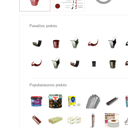
Panašios prekės
Populiariausios prekės