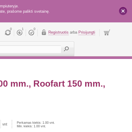
mpiuteryje.
te, prašome palikti svetainę.
x
0
1
0
Registruotis
arba
Prisijungti
100 mm., Roofart 150 mm.,
Perkamas kiekis:
1.00
vnt.
vnt
Min. kiekis:
1.00
vnt.