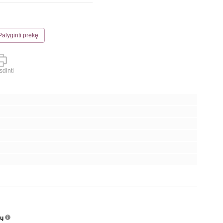
Palyginti prekę
dinti
nų