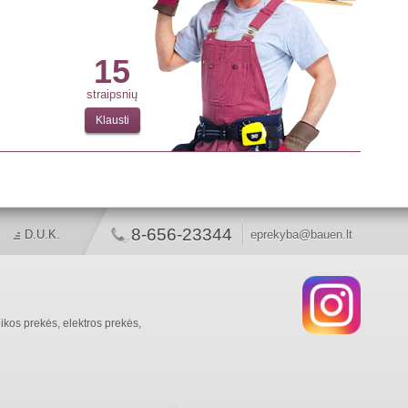
15
straipsnių
Klausti
8-656-23344
D.U.K.
eprekyba@bauen.lt
ikos prekės, elektros prekės,