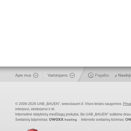
Apie mus
Vartotojams
Pagalba
Naudoji
© 2009-2026 UAB „BAUEN”, www.bauen.lt. Visos teisės saugomos.
Priva
interjerui, eksterjerui ir kt.
Internetinė statybinių medžiagų prekyba. Be UAB „BAUEN” sutikimo draudži
Svetainių talpinimas:
Interneto svetainių kūrimas: