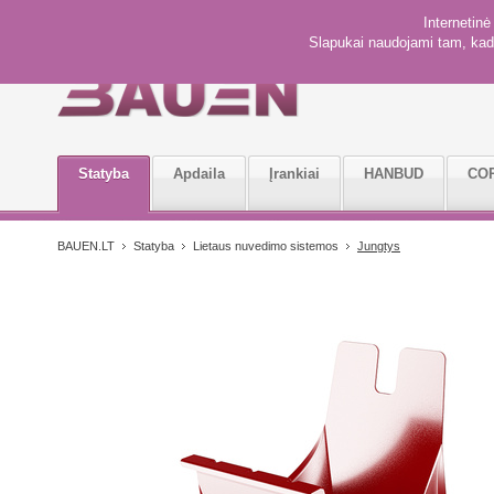
Internetin
Slapukai naudojami tam, kad 
Statyba
Apdaila
Įrankiai
HANBUD
CO
BAUEN.LT
Statyba
Lietaus nuvedimo sistemos
Jungtys