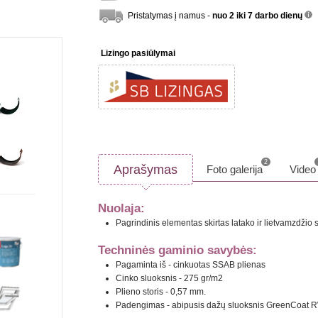
Pristatymas į namus -
nuo 2 iki 7 darbo dienų
inf
Lizingo pasiūlymai
2
Aprašymas
Foto galerija
Video
Nuolaja:
Pagrindinis elementas skirtas latako ir lietvamzdžio
Techninės gaminio savybės:
Pagaminta iš - cinkuotas SSAB plienas
Cinko sluoksnis - 275 gr/m2
Plieno storis - 0,57 mm.
Padengimas - abipusis dažų sluoksnis GreenCoat 