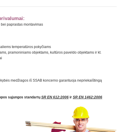
rivalumai:
as bei paprastas montavimas
maliems temperatūros pokyčiams
ms, pramoniniams objektams, kultūros paveldo objektams ir kt.
ai
kokybės medžiagos iš SSAB koncerno garantuoja nepriekaištingą
opos sąjungos standartų
SR EN 612:2006
ir
SR EN 1462:2006