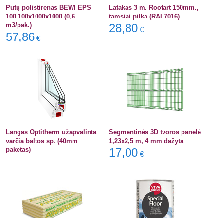
Putų polistirenas BEWI EPS
Latakas 3 m. Roofart 150mm.,
100 100x1000x1000 (0,6
tamsiai pilka (RAL7016)
m3/pak.)
28,80
€
57,86
€
Langas Optitherm užapvalinta
Segmentinės 3D tvoros panelė
varčia baltos sp. (40mm
1,23x2,5 m, 4 mm dažyta
paketas)
17,00
€