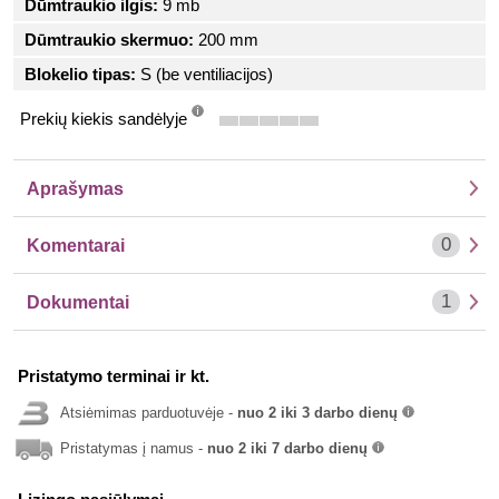
Dūmtraukio ilgis:
9 mb
Dūmtraukio skermuo:
200 mm
Blokelio tipas:
S (be ventiliacijos)
Prekių kiekis sandėlyje
info
Aprašymas
0
Komentarai
1
Dokumentai
Pristatymo terminai ir kt.
Atsiėmimas parduotuvėje -
nuo 2 iki 3 darbo dienų
info
Pristatymas į namus -
nuo 2 iki 7 darbo dienų
info