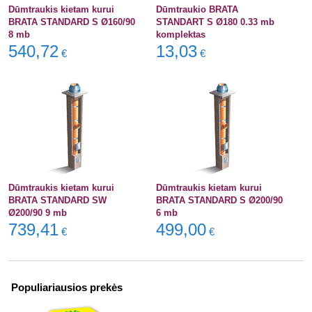
Dūmtraukis kietam kurui
Dūmtraukio BRATA
BRATA STANDARD S Ø160/90
STANDART S Ø180 0.33 mb
8 mb
komplektas
540,72
13,03
€
€
Dūmtraukis kietam kurui
Dūmtraukis kietam kurui
BRATA STANDARD SW
BRATA STANDARD S Ø200/90
Ø200/90 9 mb
6 mb
739,41
499,00
€
€
Populiariausios prekės