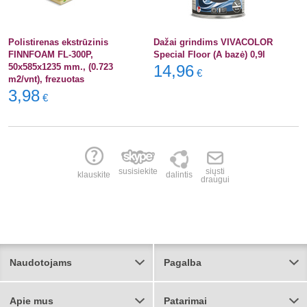
Polistirenas ekstrūzinis
Dažai grindims VIVACOLOR
FINNFOAM FL-300P,
Special Floor (A bazė) 0,9l
50x585x1235 mm., (0.723
14,96
€
m2/vnt), frezuotas
3,98
€
susisiekite
siųsti
klauskite
dalintis
draugui
Naudotojams
Pagalba
Apie mus
Patarimai