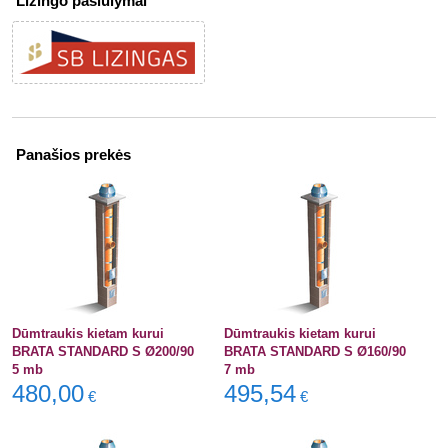
Lizingo pasiūlymai
Panašios prekės
Dūmtraukis kietam kurui
Dūmtraukis kietam kurui
BRATA STANDARD S Ø200/90
BRATA STANDARD S Ø160/90
5 mb
7 mb
480,00
495,54
€
€