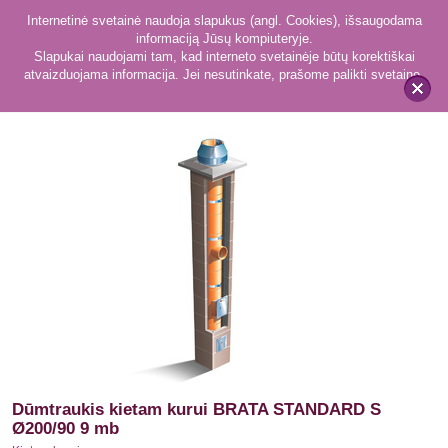
Internetinė svetainė naudoja slapukus (angl. Cookies), išsaugodama
informaciją Jūsų kompiuteryje.
Slapukai naudojami tam, kad interneto svetainėje būtų korektiškai
atvaizduojama informacija. Jei nesutinkate, prašome palikti svetainę.
42
Kietam kurui
x
Dūmtraukis kietam kurui BRATA STANDARD S
Ø200/90 9 mb