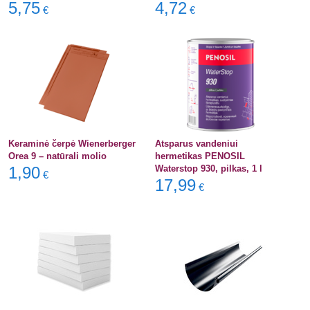
5,75
4,72
€
€
Keraminė čerpė Wienerberger
Atsparus vandeniui
Orea 9 – natūrali molio
hermetikas PENOSIL
1,90
Waterstop 930, pilkas, 1 l
€
17,99
€