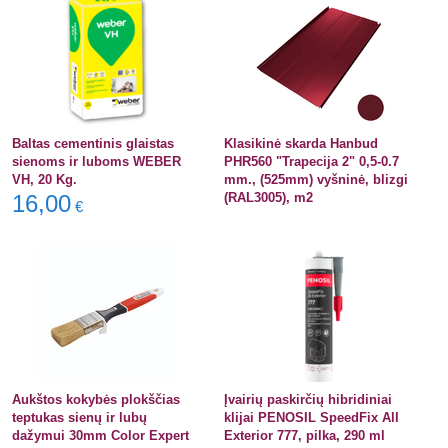
Baltas cementinis glaistas
Klasikinė skarda Hanbud
sienoms ir luboms WEBER
PHR560 "Trapecija 2" 0,5-0.7
VH, 20 Kg.
mm., (525mm) vyšninė, blizgi
16,00
(RAL3005), m2
€
Aukštos kokybės plokščias
Įvairių paskirčių hibridiniai
teptukas sienų ir lubų
klijai PENOSIL SpeedFix All
dažymui 30mm Color Expert
Exterior 777, pilka, 290 ml