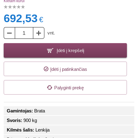
Kietam kurui
692,53
€
vnt.
Įdėti į krepšelį
Įdėti į patinkančias
Palyginti prekę
Gamintojas:
Brata
Svoris:
900 kg
Kilmės šalis:
Lenkija