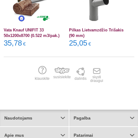
Vata Knauf UNIFIT 33
Pilkas Lietvamzdžio Trišakis
50x1200x8700 (0.522 m3/pak.)
(90 mm)
35,78
25,05
€
€
susisiekite
siųsti
klauskite
dalintis
draugui
Naudotojams
Pagalba
Apie mus
Patarimai