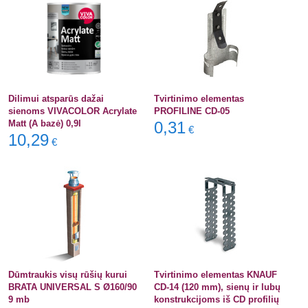
Dilimui atsparūs dažai
Tvirtinimo elementas
sienoms VIVACOLOR Acrylate
PROFILINE CD-05
Matt (A bazė) 0,9l
0,31
€
10,29
€
Dūmtraukis visų rūšių kurui
Tvirtinimo elementas KNAUF
BRATA UNIVERSAL S Ø160/90
CD-14 (120 mm), sienų ir lubų
9 mb
konstrukcijoms iš CD profilių