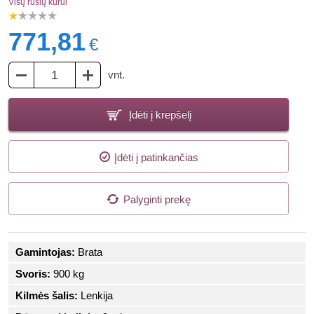
Visų rūšių kurui
771,81
€
vnt.
Įdėti į krepšelį
Įdėti į patinkančias
Palyginti prekę
Gamintojas:
Brata
Svoris:
900 kg
Kilmės šalis:
Lenkija