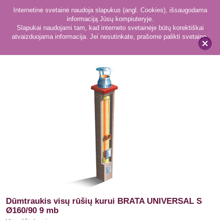
Internetinė svetainė naudoja slapukus (angl. Cookies), išsaugodama
informaciją Jūsų kompiuteryje.
Slapukai naudojami tam, kad interneto svetainėje būtų korektiškai
atvaizduojama informacija. Jei nesutinkate, prašome palikti svetainę.
50
Visų rūšių kurui
x
Dūmtraukis visų rūšių kurui BRATA UNIVERSAL S
Ø160/90 9 mb