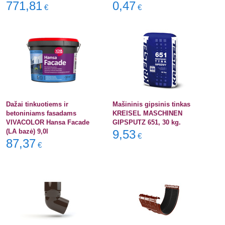
771,81
0,47
€
€
Dažai tinkuotiems ir
Mašininis gipsinis tinkas
betoniniams fasadams
KREISEL MASCHINEN
VIVACOLOR Hansa Facade
GIPSPUTZ 651, 30 kg.
(LA bazė) 9,0l
9,53
€
87,37
€