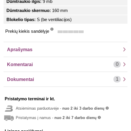
Dūmtraukio ilgis:
9 mb
Dūmtraukio skermuo:
160 mm
Blokelio tipas:
S (be ventiliacijos)
Prekių kiekis sandėlyje
info
Aprašymas
0
Komentarai
1
Dokumentai
Pristatymo terminai ir kt.
Atsiėmimas parduotuvėje -
nuo 2 iki 3 darbo dienų
info
Pristatymas į namus -
nuo 2 iki 7 darbo dienų
info