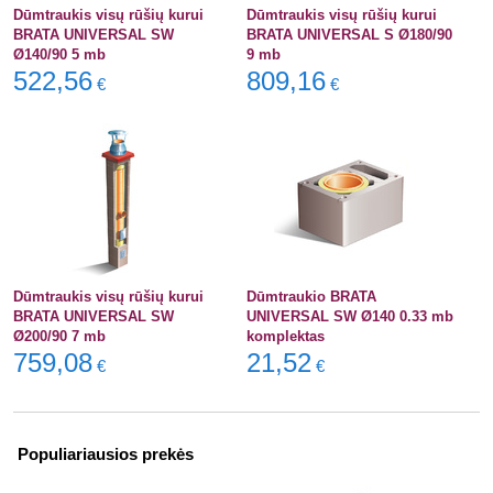
Dūmtraukis visų rūšių kurui
Dūmtraukis visų rūšių kurui
BRATA UNIVERSAL SW
BRATA UNIVERSAL S Ø180/90
Ø140/90 5 mb
9 mb
522,56
809,16
€
€
Dūmtraukis visų rūšių kurui
Dūmtraukio BRATA
BRATA UNIVERSAL SW
UNIVERSAL SW Ø140 0.33 mb
Ø200/90 7 mb
komplektas
759,08
21,52
€
€
Populiariausios prekės