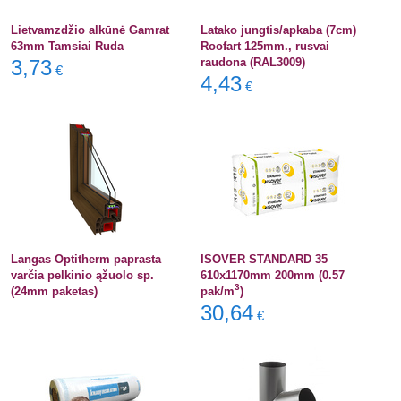
Lietvamzdžio alkūnė Gamrat
Latako jungtis/apkaba (7cm)
63mm Tamsiai Ruda
Roofart 125mm., rusvai
3,73
raudona (RAL3009)
€
4,43
€
Langas Optitherm paprasta
ISOVER STANDARD 35
varčia pelkinio ąžuolo sp.
610x1170mm 200mm (0.57
3
(24mm paketas)
pak/m
)
30,64
€