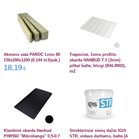
Akmens vata PAROC Linio 80
Trapecinė, žemo profilio
150x200x1200 (0.144 m3/pak.)
skarda HANBUD T-3 (3mm)
18,19
pilkai balta, blizgi (RAL9002),
€
m2
Klasikinė skarda Hanbud
Struktūriniai sienų dažai IGIS
PHR560 "Mikrobanga" 0,5-0.7
STR, vidaus darbams, balta (A