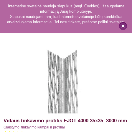
Internetinė svetainė naudoja slapukus (angl. Cookies), išsaugodama
informaciją Jūsų kompiuteryje.
Slapukai naudojami tam, kad interneto svetainėje būtų korektiškai
atvaizduojama informacija. Jei nesutinkate, prašome palikti svetainę.
7
Glaistymo, tinkavimo kampai ir profiliai
x
Vidaus tinkavimo profilis EJOT 4000 35x35, 3000 mm
Glaistymo, tinkavimo kampai ir profiliai