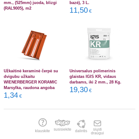
mm., (525mm) juoda, blizgi
bazė), 3 L.
(RAL9005), m2
11,50
€
Užkaitinė keraminė čerpė su
Universalus polimerinis
dvigubu užkaitu
glaistas IGIS KR, vidaus
WIENERBERGER KORAMIC
darbams, iki 2 mm., 28 Kg.
Marsylka, raudona angoba
19,30
€
1,34
€
susisiekite
siųsti
klauskite
dalintis
draugui