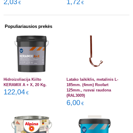
2,03
1,72
€
€
Populiariausios prekės
Hidroizoliacija Kiilto
Latako laikiklis, metalinis L-
KERAMIX A + X, 20 Kg.
185mm. (4mm) Roofart
122,04
125mm., rusvai raudona
€
(RAL3009)
6,00
€