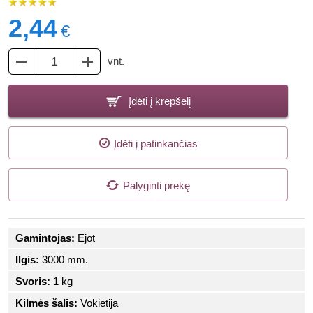
2,44
€
vnt.
Įdėti į krepšelį
Įdėti į patinkančias
Palyginti prekę
Gamintojas:
Ejot
Ilgis:
3000 mm.
Svoris:
1 kg
Kilmės šalis:
Vokietija