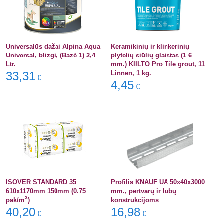
Universalūs dažai Alpina Aqua
Keramikinių ir klinkerinių
Universal, blizgi, (Bazė 1) 2,4
plytelių siūlių glaistas (1-6
Ltr.
mm.) KIILTO Pro Tile grout, 11
33,31
Linnen, 1 kg.
€
4,45
€
ISOVER STANDARD 35
Profilis KNAUF UA 50x40x3000
610x1170mm 150mm (0.75
mm., pertvarų ir lubų
3
pak/m
)
konstrukcijoms
40,20
16,98
€
€