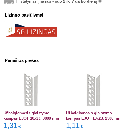
Pristatymas į namus -
nuo 2 iki 7 darbo dienų
info
Lizingo pasiūlymai
Panašios prekės
Užbaigiamasis glaistymo
Užbaigiamasis glaistymo
kampas EJOT 10x23, 3000 mm
kampas EJOT 10x23, 2500 mm
1,31
1,11
€
€