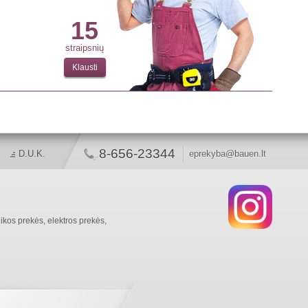
15
straipsnių
Klausti
8-656-23344
D.U.K.
eprekyba@bauen.lt
ikos prekės, elektros prekės,