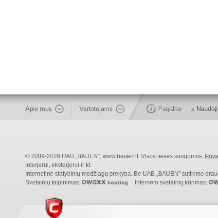
Apie mus
Vartotojams
Pagalba
Naudoji
© 2009-2026 UAB „BAUEN”, www.bauen.lt. Visos teisės saugomos.
Priva
interjerui, eksterjerui ir kt.
Internetinė statybinių medžiagų prekyba. Be UAB „BAUEN” sutikimo draudži
Svetainių talpinimas:
Interneto svetainių kūrimas: