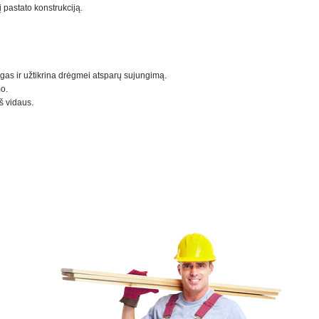
 pastato konstrukciją.
gas ir užtikrina drėgmei atsparų sujungimą.
o.
š vidaus.