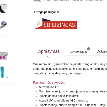
inf
Lizingo pasiūlymai
0
Aprašymas
Komentarai
Dokum
Orui nepralaidi, garų izoliacinė juosta, dengta pilnu klijų
padengta pilnu klijų sluoksniu, o kitoje pusėje – akrilinė l
daugeliu įprastų statybinių medžiagų.
Pagrindinės savybės:
Sd vertė 32,4 m.
Garų izoliacinė juosta naudojama visais metų laikai
Juostą galima dažyti ir tinkuoti.
Atspari UV spinduliams iki 6 mėnesių.
Juosta vienoje pusėje dengta pilnu sluoksniu, kitoje p