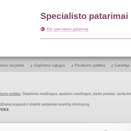
Specialisto patarimai
Kiti specialisto patarimai
mosi taisyklės
Grąžinimo sąlygos
Privatumo politika
Garantija
tumo politika
. Statybinės medžiagos, apdailos medžiagos, darbo įrankiai, santechn
ama kopijuoti ir platinti svetainėje esančią informaciją.