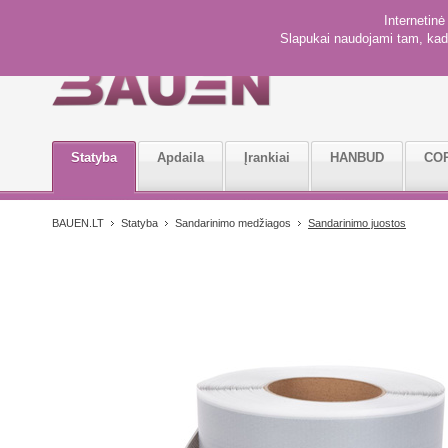
Internetin
Slapukai naudojami tam, kad 
Statyba
Apdaila
Įrankiai
HANBUD
CO
BAUEN.LT
Statyba
Sandarinimo medžiagos
Sandarinimo juostos