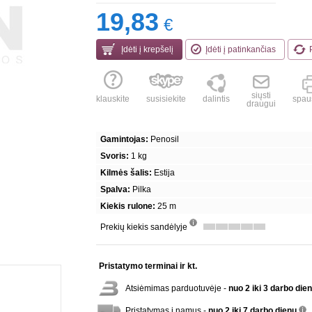
19,83
€
Įdėti į krepšelį
Įdėti į patinkančias
siųsti
klauskite
susisiekite
dalintis
spaus
draugui
Gamintojas:
Penosil
Svoris:
1 kg
Kilmės šalis:
Estija
Spalva:
Pilka
Kiekis rulone:
25 m
Prekių kiekis sandėlyje
info
Pristatymo terminai ir kt.
Atsiėmimas parduotuvėje -
nuo 2 iki 3 darbo die
Pristatymas į namus -
nuo 2 iki 7 darbo dienų