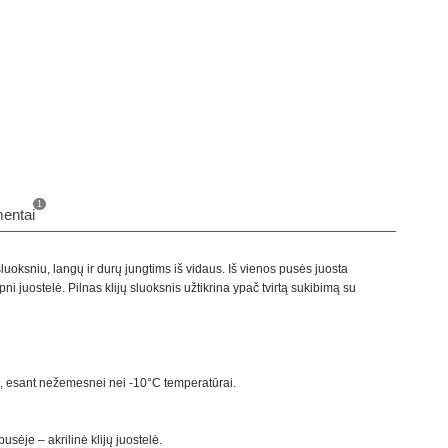
o
1
entai
 sluoksniu, langų ir durų jungtims iš vidaus. Iš vienos pusės juosta
ipni juostelė. Pilnas klijų sluoksnis užtikrina ypač tvirtą sukibimą su
s, esant nežemesnei nei -10°C temperatūrai.
usėje – akrilinė klijų juostelė.