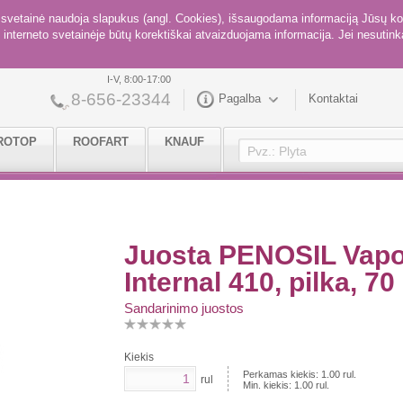
ė svetainė naudoja slapukus (angl. Cookies), išsaugodama informaciją Jūsų ko
interneto svetainėje būtų korektiškai atvaizduojama informacija. Jei nesutinka
I-V, 8:00-17:00
8-656-23344
Pagalba
Kontaktai
ROTOP
ROOFART
KNAUF
Juosta PENOSIL Vapou
Internal 410, pilka, 7
Sandarinimo juostos
Kiekis
Perkamas kiekis:
1.00
rul.
rul
Min. kiekis:
1.00
rul.