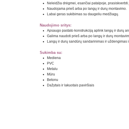
Neleidžia drėgmei, esančiai patalpoje, prasiskverbti į
Naudojama prieš arba po langų ir durų montavimo.
Labai geras sukibimas su daugeliu medžiagų.
Naudojimo sritys:
Apsaugo pastato konstrukciją aplink langų ir durų an
Galima naudoti prieš arba po langų ir durų montavim
Langų ir durų sandūrų sandarinimas ir uždengimas i
Sukimba su:
Mediena
PVC
Metalu
Mūru
Betonu
Dažytais ir lakuotais paviršiais