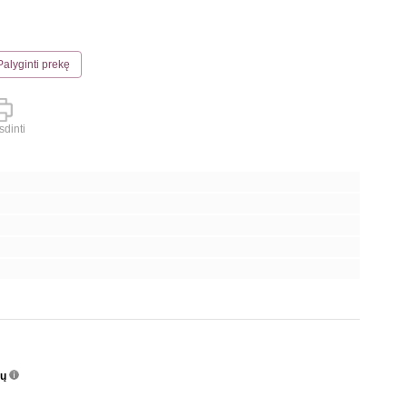
Palyginti prekę
dinti
nų
info