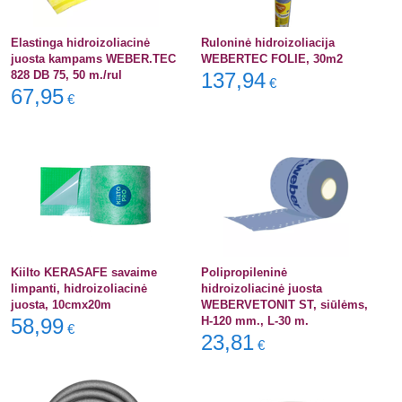
Elastinga hidroizoliacinė
Ruloninė hidroizoliacija
juosta kampams WEBER.TEC
WEBERTEC FOLIE, 30m2
828 DB 75, 50 m./rul
137,94
€
67,95
€
Kiilto KERASAFE savaime
Polipropileninė
limpanti, hidroizoliacinė
hidroizoliacinė juosta
juosta, 10cmx20m
WEBERVETONIT ST, siūlėms,
58,99
H-120 mm., L-30 m.
€
23,81
€