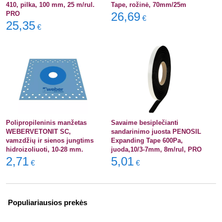
410, pilka, 100 mm, 25 m/rul.
Tape, rožinė, 70mm/25m
PRO
26,69
€
25,35
€
Polipropileninis manžetas
Savaime besiplečianti
WEBERVETONIT SC,
sandarinimo juosta PENOSIL
vamzdžių ir sienos jungtims
Expanding Tape 600Pa,
hidroizoliuoti, 10-28 mm.
juoda,10/3-7mm, 8m/rul, PRO
2,71
5,01
€
€
Populiariausios prekės