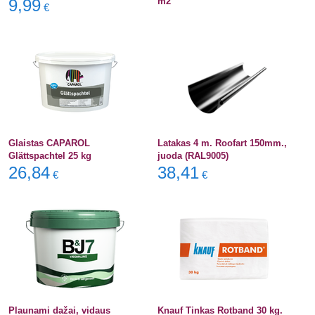
9,99
m2
€
Glaistas CAPAROL
Latakas 4 m. Roofart 150mm.,
Glättspachtel 25 kg
juoda (RAL9005)
26,84
38,41
€
€
Plaunami dažai, vidaus
Knauf Tinkas Rotband 30 kg.