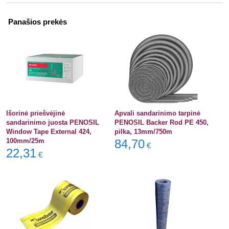
Panašios prekės
Išorinė priešvėjinė
Apvali sandarinimo tarpinė
sandarinimo juosta PENOSIL
PENOSIL Backer Rod PE 450,
Window Tape External 424,
pilka, 13mm/750m
100mm/25m
84,70
€
22,31
€