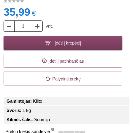
35,99
€
vnt.
Įdėti į krepšelį
Įdėti į patinkančias
Palyginti prekę
Gamintojas:
Kiilto
Svoris:
1 kg
Kilmės šalis:
Suomija
Prekių kiekis sandėlyje