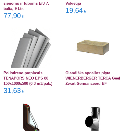
sienoms ir luboms B/J 7,
Vokietija
balta, 9 Ltr.
19,64
€
77,90
€
Polistireno putplastis
Olandiška apdailos plyta
TENAPORS NEO EPS 80
WIENERBERGER TERCA Geel
150x1000x500 (0,3 m3/pak.)
Zwart Genuanceerd EF
31,63
€