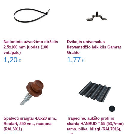
Nailoninis užveržimo dirželis
Dvikojis universalus
2.5x100 mm juodas (100
lietvamzdžio laikiklis Gamrat
vnt./pak.)
Grafito
1,20
1,77
€
€
Spalvoti sraigtai 4,8x28 mm.,
Trapecinė, aukšto profilio
Roofart, 250 vnt., raudona
skarda HANBUD T-55 (53,7mm)
(RAL3011)
tams. pilka, blizgi (RAL7016),