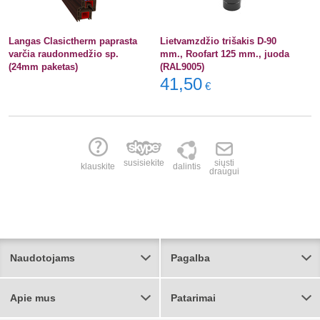
Langas Clasictherm paprasta
Lietvamzdžio trišakis D-90
varčia raudonmedžio sp.
mm., Roofart 125 mm., juoda
(24mm paketas)
(RAL9005)
41,50
€
susisiekite
siųsti
klauskite
dalintis
draugui
Naudotojams
Pagalba
Apie mus
Patarimai