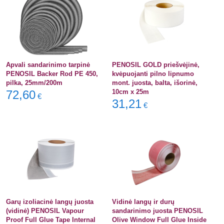
Apvali sandarinimo tarpinė
PENOSIL GOLD priešvėjinė,
PENOSIL Backer Rod PE 450,
kvėpuojanti pilno lipnumo
pilka, 25mm/200m
mont. juosta, balta, išorinė,
72,60
10cm x 25m
€
31,21
€
Garų izoliacinė langų juosta
Vidinė langų ir durų
(vidinė) PENOSIL Vapour
sandarinimo juosta PENOSIL
Proof Full Glue Tape Internal
Olive Window Full Glue Inside