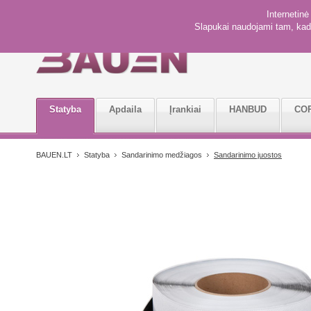
Internetin
Slapukai naudojami tam, kad 
Statyba
Apdaila
Įrankiai
HANBUD
CO
BAUEN.LT
Statyba
Sandarinimo medžiagos
Sandarinimo juostos