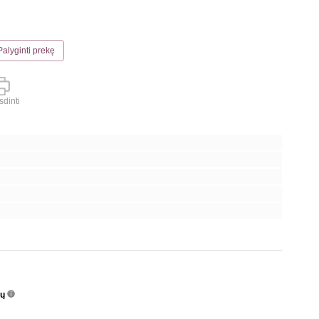
Palyginti prekę
dinti
nų
info