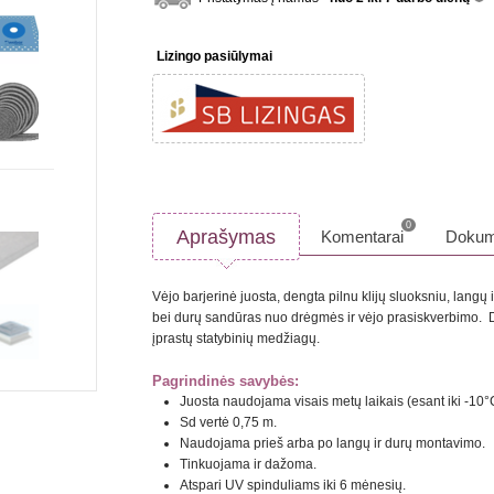
inf
Lizingo pasiūlymai
0
Aprašymas
Komentarai
Dokum
Vėjo barjerinė juosta, dengta pilnu klijų sluoksniu, langų 
bei durų sandūras nuo drėgmės ir vėjo prasiskverbimo. Dv
įprastų statybinių medžiagų.
Pagrindinės savybės:
Juosta naudojama visais metų laikais (esant iki -10°
Sd vertė 0,75 m.
Naudojama prieš arba po langų ir durų montavimo.
Tinkuojama ir dažoma.
Atspari UV spinduliams iki 6 mėnesių.