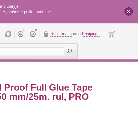
mpiuteryje.
te, prašome palikti svetainę.
x
0
1
0
Registruotis
arba
Prisijungti
Proof Full Glue Tape
150 mm/25m. rul, PRO