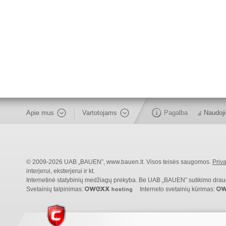
Apie mus
Vartotojams
Pagalba
Naudoji
© 2009-2026 UAB „BAUEN”, www.bauen.lt. Visos teisės saugomos.
Priva
interjerui, eksterjerui ir kt.
Internetinė statybinių medžiagų prekyba. Be UAB „BAUEN” sutikimo draudži
Svetainių talpinimas:
Interneto svetainių kūrimas: