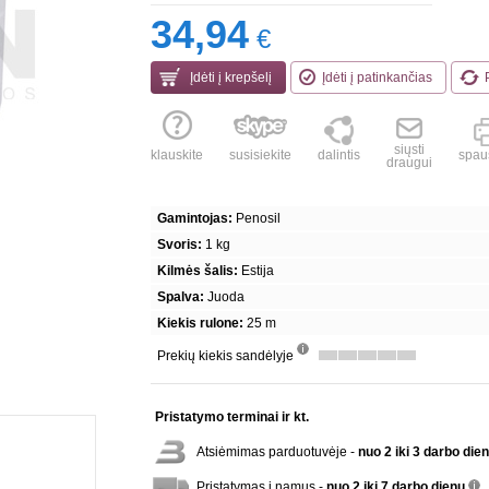
34,94
€
Įdėti į krepšelį
Įdėti į patinkančias
siųsti
klauskite
susisiekite
dalintis
spaus
draugui
Gamintojas:
Penosil
Svoris:
1 kg
Kilmės šalis:
Estija
Spalva:
Juoda
Kiekis rulone:
25 m
Prekių kiekis sandėlyje
info
Pristatymo terminai ir kt.
Atsiėmimas parduotuvėje -
nuo 2 iki 3 darbo die
Pristatymas į namus -
nuo 2 iki 7 darbo dienų