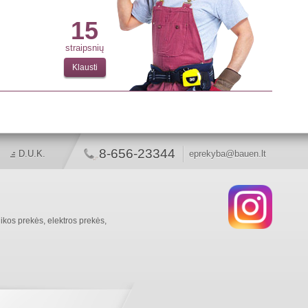
15
straipsnių
Klausti
8-656-23344
D.U.K.
eprekyba@bauen.lt
ikos prekės, elektros prekės,