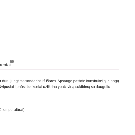
o
1
entai
ir durų jungtims sandarinti iš išorės. Apsaugo pastato konstrukciją ir langų
ipusiai lipnūs sluoksniai užtikrina ypač tvirtą sukibimą su daugeliu
C temperatūrai).