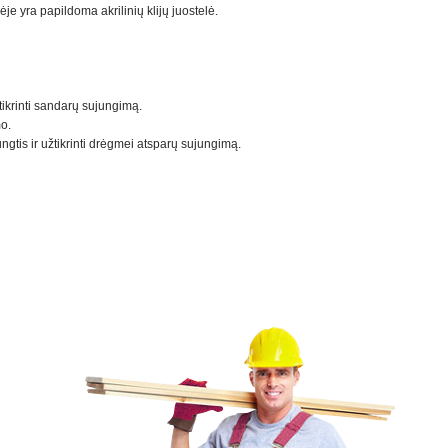
je yra papildoma akrilinių klijų juostelė.
tikrinti sandarų sujungimą.
o.
ngtis ir užtikrinti drėgmei atsparų sujungimą.