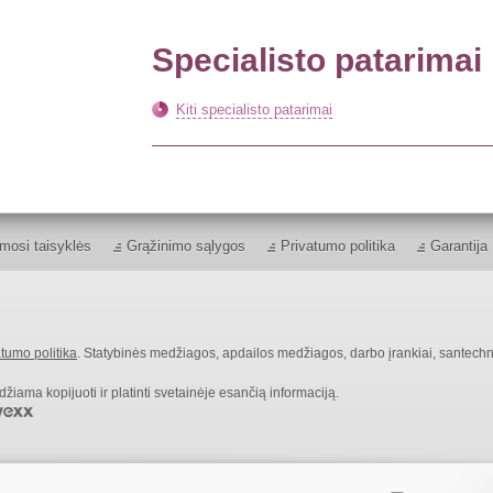
Specialisto patarimai
Kiti specialisto patarimai
mosi taisyklės
Grąžinimo sąlygos
Privatumo politika
Garantija
tumo politika
. Statybinės medžiagos, apdailos medžiagos, darbo įrankiai, santechn
ama kopijuoti ir platinti svetainėje esančią informaciją.