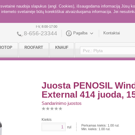
ė svetainė naudoja slapukus (angl. Cookies), išsaugodama informaciją Jūsų ko
interneto svetainėje būtų korektiškai atvaizduojama informacija. Jei nesutinka
I-V, 8:00-17:00
8-656-23344
Pagalba
Kontaktai
ROTOP
ROOFART
KNAUF
Juosta PENOSIL Wind 
External 414 juoda, 
Sandarinimo juostos
Kiekis
Perkamas kiekis:
1.00
rul.
rul
Min. kiekis:
1.00
rul.