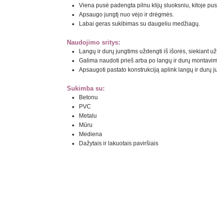
Viena pusė padengta pilnu klijų sluoksniu, kitoje pusė
Apsaugo jungtį nuo vėjo ir drėgmės.
Labai geras sukibimas su daugeliu medžiagų.
Naudojimo sritys:
Langų ir durų jungtims uždengti iš išorės, siekiant už
Galima naudoti prieš arba po langų ir durų montavim
Apsaugoti pastato konstrukciją aplink langų ir durų ju
Sukimba su:
Betonu
PVC
Metalu
Mūru
Mediena
Dažytais ir lakuotais paviršiais