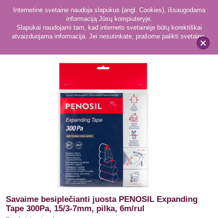
Internetinė svetainė naudoja slapukus (angl. Cookies), išsaugodama
informaciją Jūsų kompiuteryje.
Slapukai naudojami tam, kad interneto svetainėje būtų korektiškai
atvaizduojama informacija. Jei nesutinkate, prašome palikti svetainę.
40
Sandarinimo juostos
x
Savaime besiplečianti juosta PENOSIL Expanding
Tape 300Pa, 15/3-7mm, pilka, 6m/rul