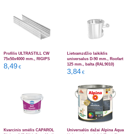
Profilis ULTRASTILL CW
Lietvamzdžio laikiklis
75x50x4000 mm., RIGIPS
universalus D-90 mm., Roofart
8,49
125 mm., balta (RAL9010)
€
3,84
€
Kvarcinis smėlis CAPAROL
Universalūs dažai Alpina Aqua