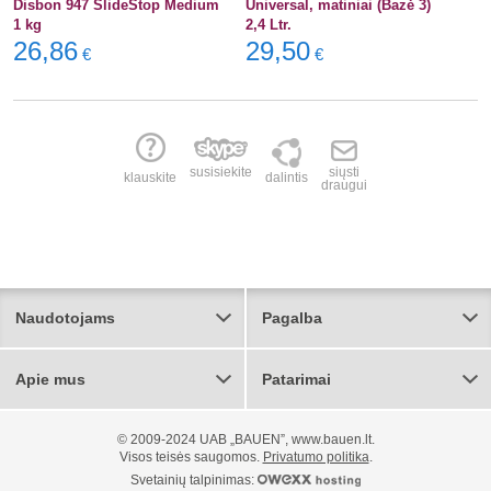
Disbon 947 SlideStop Medium
Universal, matiniai (Bazė 3)
1 kg
2,4 Ltr.
26,86
29,50
€
€
susisiekite
siųsti
klauskite
dalintis
draugui
Naudotojams
Pagalba
Apie mus
Patarimai
© 2009-2024 UAB „BAUEN”, www.bauen.lt.
Visos teisės saugomos.
Privatumo politika
.
Svetainių talpinimas: