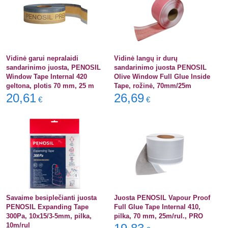
Vidinė garui nepralaidi
Vidinė langų ir durų
sandarinimo juosta, PENOSIL
sandarinimo juosta PENOSIL
Window Tape Internal 420
Olive Window Full Glue Inside
geltona, plotis 70 mm, 25 m
Tape, rožinė, 70mm/25m
20,61
26,69
€
€
Savaime besiplečianti juosta
Juosta PENOSIL Vapour Proof
PENOSIL Expanding Tape
Full Glue Tape Internal 410,
300Pa, 10x15/3-5mm, pilka,
pilka, 70 mm, 25m/rul., PRO
10m/rul