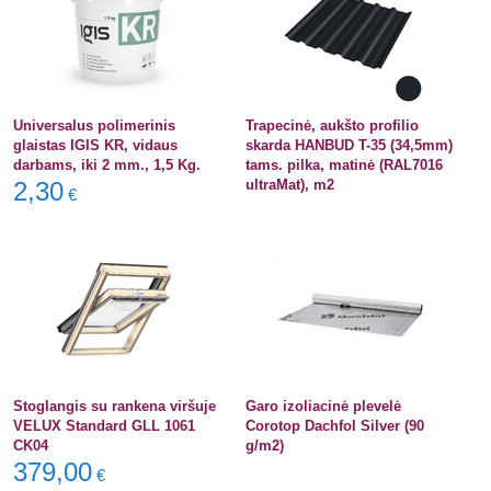
Universalus polimerinis
Trapecinė, aukšto profilio
glaistas IGIS KR, vidaus
skarda HANBUD T-35 (34,5mm)
darbams, iki 2 mm., 1,5 Kg.
tams. pilka, matinė (RAL7016
2,30
ultraMat), m2
€
Stoglangis su rankena viršuje
Garo izoliacinė plevelė
VELUX Standard GLL 1061
Corotop Dachfol Silver (90
CK04
g/m2)
379,00
€