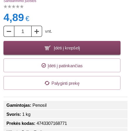
Sandarinimo juostos
4,89
€
vnt.
Įdėti į krepšelį
Įdėti į patinkančias
Palyginti prekę
Gamintojas:
Penosil
Svoris:
1 kg
Prekės kodas:
4743307168771