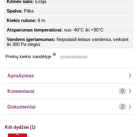
Kilmės šalis:
Estija
Spalva:
Pilka
Kiekis rulone:
8 m
Atsparumas temperatūrai:
nuo -40°C iki +90°C
Vandens įgeriamumas:
Nepralaidi lietaus vandeniui, veikiant
iki 300 Pa slėgiui
Prekių kiekis sandėlyje
info
Aprašymas
0
Komentarai
2
Dokumentai
Kiti dydžiai (1)