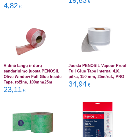
19,83
€
4,82
€
Vidinė langų ir durų
Juosta PENOSIL Vapour Proof
sandarinimo juosta PENOSIL
Full Glue Tape Internal 410,
Olive Window Full Glue Inside
pilka, 150 mm, 25m/rul., PRO
Tape, rožinė, 100mm/25m
34,94
€
23,11
€