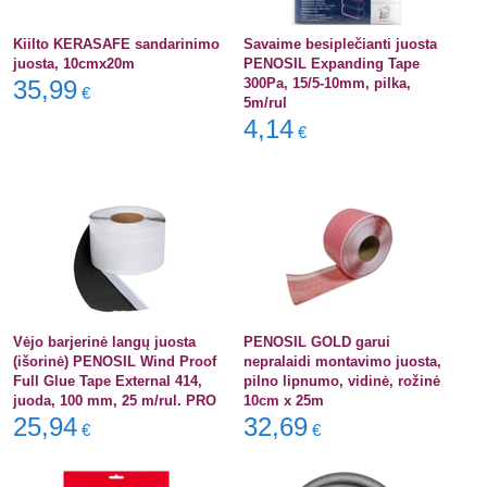
Kiilto KERASAFE sandarinimo
Savaime besiplečianti juosta
juosta, 10cmx20m
PENOSIL Expanding Tape
35,99
300Pa, 15/5-10mm, pilka,
€
5m/rul
4,14
€
Vėjo barjerinė langų juosta
PENOSIL GOLD garui
(išorinė) PENOSIL Wind Proof
nepralaidi montavimo juosta,
Full Glue Tape External 414,
pilno lipnumo, vidinė, rožinė
juoda, 100 mm, 25 m/rul. PRO
10cm x 25m
25,94
32,69
€
€