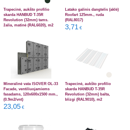
Trapecinė, aukšto profilio
Latako galinis dangtelis (aklė)
skarda HANBUD T-35R
Roofart 125mm., ruda
Revolution (32mm) tams.
(RAL8017)
žalia, matinė (RAL6020), m2
3,71
€
Mineralinė vata ISOVER OL-33
Trapecinė, aukšto profilio
Facade, ventiliuojamiems
skarda HANBUD T-35R
fasadams, 120x600x1500 mm.,
Revolution (32mm) balta,
(0.9m2/vnt)
blizgi (RAL9010), m2
23,05
€