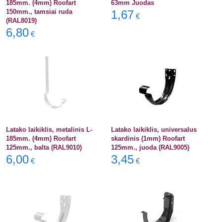
185mm. (4mm) Roofart
63mm Juodas
150mm., tamsiai ruda
1,67
€
(RAL8019)
6,80
€
Latako laikiklis, metalinis L-
Latako laikiklis, universalus
185mm. (4mm) Roofart
skardinis (1mm) Roofart
125mm., balta (RAL9010)
125mm., juoda (RAL9005)
6,00
3,45
€
€