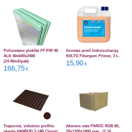
Poliuretano plokštė FF-PIR 40
Gruntas prieš hidroizoliaciją
ALK 40x600x2400
KIILTO Fibergum Primer, 3 L.
(14.40m2/pak)
15,90
€
166,75
€
Trapecinė, vidutinio profilio
Akmens vata PAROC ROB 80,
skarda HANBUD T-14R Classic
20x1200x1800 mm., (2.16