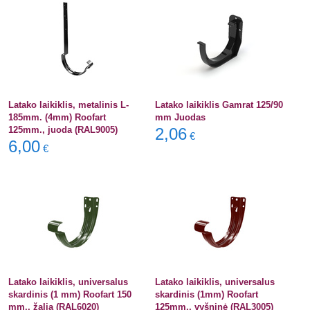
Latako laikiklis, metalinis L-
Latako laikiklis Gamrat 125/90
185mm. (4mm) Roofart
mm Juodas
125mm., juoda (RAL9005)
2,06
€
6,00
€
Latako laikiklis, universalus
Latako laikiklis, universalus
skardinis (1 mm) Roofart 150
skardinis (1mm) Roofart
mm., žalia (RAL6020)
125mm., vyšninė (RAL3005)