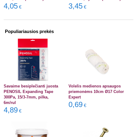
4,05
3,45
€
€
Populiariausios prekės
Savaime besiplečianti juosta
Volelis medienos apsaugos
PENOSIL Expanding Tape
priemonėms 10cm Ø17 Color
300Pa, 15/3-7mm, pilka,
Expert
6m/rul
0,69
€
4,89
€