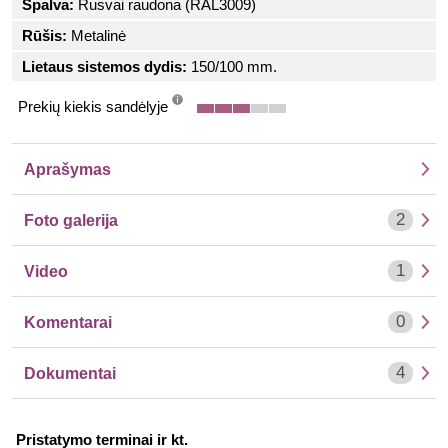
Spalva:
Rusvai raudona (RAL3009)
Rūšis:
Metalinė
Lietaus sistemos dydis:
150/100 mm.
Prekių kiekis sandėlyje
info
Aprašymas
2
Foto galerija
1
Video
0
Komentarai
4
Dokumentai
Pristatymo terminai ir kt.