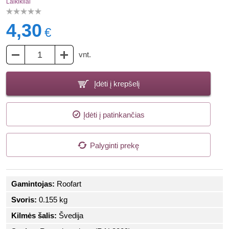
Laikikliai
4,30
€
vnt.
Įdėti į krepšelį
Įdėti į patinkančias
Palyginti prekę
Gamintojas:
Roofart
Svoris:
0.155 kg
Kilmės šalis:
Švedija