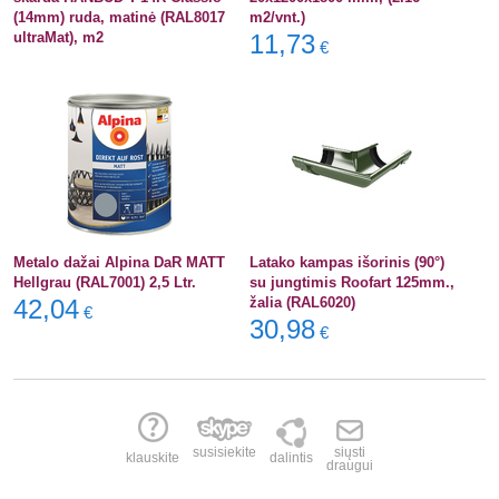
(14mm) ruda, matinė (RAL8017
m2/vnt.)
ultraMat), m2
11,73
€
Metalo dažai Alpina DaR MATT
Latako kampas išorinis (90°)
Hellgrau (RAL7001) 2,5 Ltr.
su jungtimis Roofart 125mm.,
42,04
žalia (RAL6020)
€
30,98
€
susisiekite
siųsti
klauskite
dalintis
draugui