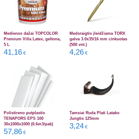
Medienos dažai TOPCOLOR
Medsraigtis įleidžiama TORX
Premium Villa Latex, geltona,
galva 3.0x35/16 mm cinkuotas
5 L
(500 vnt.)
41,16
4,26
€
€
Polistireno putplastis
Tamsiai Ruda Plati Latako
TENAPORS EPS 100
Jungtis 125mm
30x1000x1000 (0.6m3/pak)
3,24
€
57,86
€