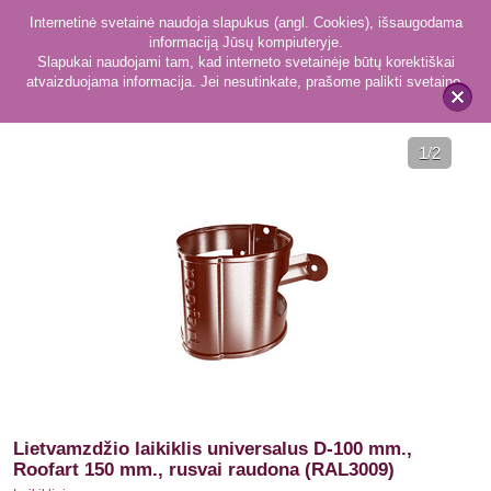
Internetinė svetainė naudoja slapukus (angl. Cookies), išsaugodama
informaciją Jūsų kompiuteryje.
Slapukai naudojami tam, kad interneto svetainėje būtų korektiškai
atvaizduojama informacija. Jei nesutinkate, prašome palikti svetainę.
83
Laikikliai
x
1
/2
Lietvamzdžio laikiklis universalus D-100 mm.,
Roofart 150 mm., rusvai raudona (RAL3009)