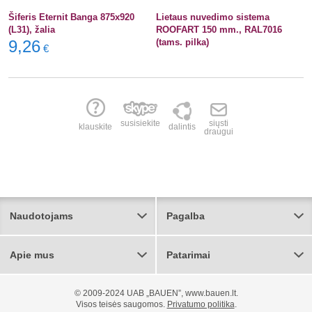
Šiferis Eternit Banga 875x920
Lietaus nuvedimo sistema
(L31), žalia
ROOFART 150 mm., RAL7016
9,26
(tams. pilka)
€
susisiekite
siųsti
klauskite
dalintis
draugui
Naudotojams
Pagalba
Apie mus
Patarimai
© 2009-2024 UAB „BAUEN”, www.bauen.lt.
Visos teisės saugomos.
Privatumo politika
.