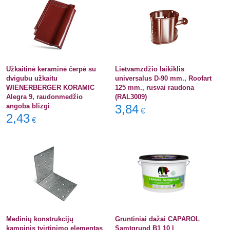
Užkaitinė keraminė čerpė su
Lietvamzdžio laikiklis
dvigubu užkaitu
universalus D-90 mm., Roofart
WIENERBERGER KORAMIC
125 mm., rusvai raudona
Alegra 9, raudonmedžio
(RAL3009)
angoba blizgi
3,84
€
2,43
€
Medinių konstrukcijų
Gruntiniai dažai CAPAROL
kampinis tvirtinimo elementas
Samtgrund B1 10 l