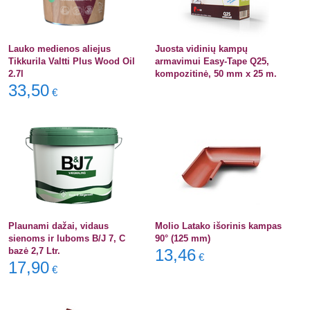
Lauko medienos aliejus
Juosta vidinių kampų
Tikkurila Valtti Plus Wood Oil
armavimui Easy-Tape Q25,
2.7l
kompozitinė, 50 mm x 25 m.
33,50
€
Plaunami dažai, vidaus
Molio Latako išorinis kampas
sienoms ir luboms B/J 7, C
90° (125 mm)
bazė 2,7 Ltr.
13,46
€
17,90
€