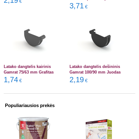
2,19
€
3,71
€
Latako dangtelis kairinis
Latako dangtelis dešininis
Gamrat 75/63 mm Grafitas
Gamrat 100/90 mm Juodas
1,74
2,19
€
€
Populiariausios prekės