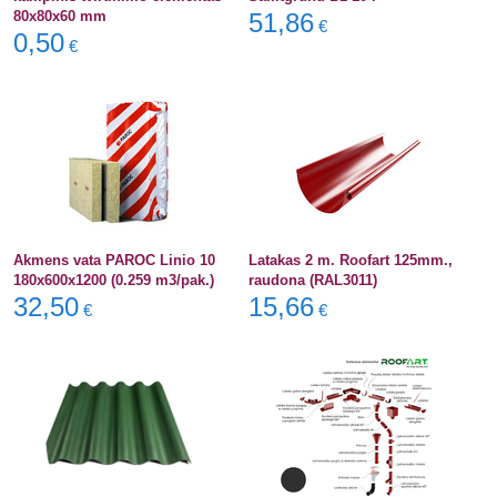
80x80x60 mm
51,86
€
0,50
€
Akmens vata PAROC Linio 10
Latakas 2 m. Roofart 125mm.,
180x600x1200 (0.259 m3/pak.)
raudona (RAL3011)
32,50
15,66
€
€