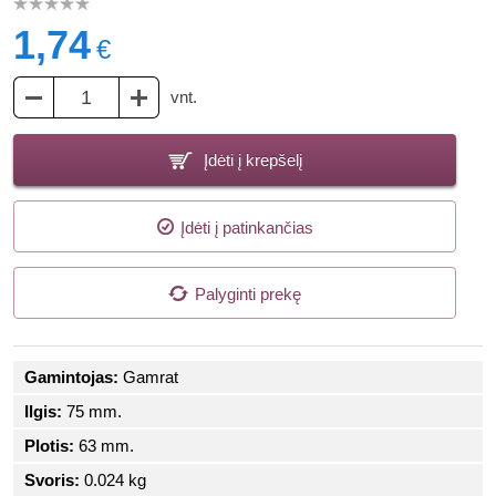
1,74
€
vnt.
Įdėti į krepšelį
Įdėti į patinkančias
Palyginti prekę
Gamintojas:
Gamrat
Ilgis:
75 mm.
Plotis:
63 mm.
Svoris:
0.024 kg