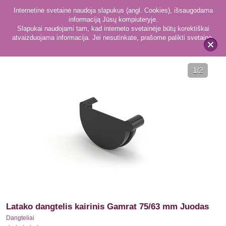
Internetinė svetainė naudoja slapukus (angl. Cookies), išsaugodama
informaciją Jūsų kompiuteryje.
Slapukai naudojami tam, kad interneto svetainėje būtų korektiškai
atvaizduojama informacija. Jei nesutinkate, prašome palikti svetainę.
59
Dangteliai
x
1
/2
Latako dangtelis kairinis Gamrat 75/63 mm Juodas
Dangteliai