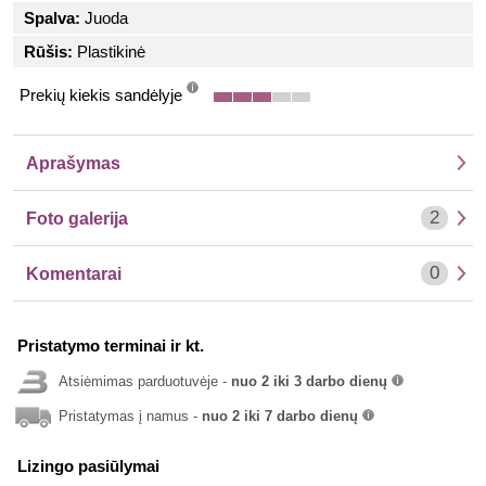
Spalva:
Juoda
Rūšis:
Plastikinė
Prekių kiekis sandėlyje
info
Aprašymas
2
Foto galerija
0
Komentarai
Pristatymo terminai ir kt.
Atsiėmimas parduotuvėje -
nuo 2 iki 3 darbo dienų
info
Pristatymas į namus -
nuo 2 iki 7 darbo dienų
info
Lizingo pasiūlymai